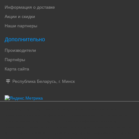
Информация о доставке
Акции и скидки
Наши партнеры
Дополнительно
Производители
Партнёры
Карта сайта
Республика Беларусь, г. Минск
женские духи, купить духи, французские духи, туалетная вода для мужчин,
парфюмированная вода, парфюм женский, парфюмерия оригинал, парфюмерия
минск, парфюмерия купить, духи купить, женская парфюмерия, мужские духи,
парфюмерия интернет-магазин, интернет магазин духов, парфюмерия и косметика,
купить парфюм в минске, купить туалетную воду, мужская парфюмерия бай, мужская
туалетная вода, парфюмерия, мужской парфюм, женский парфюм, парфюмер