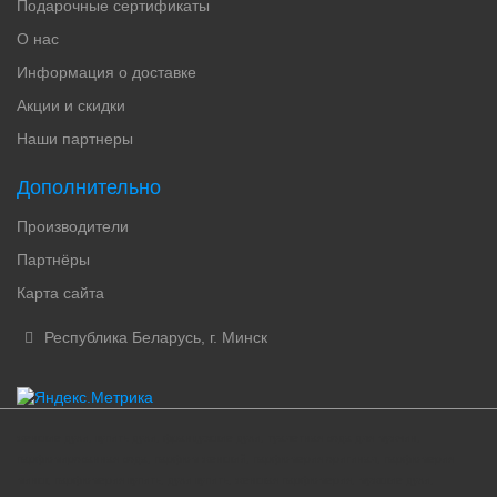
Подарочные сертификаты
О нас
Информация о доставке
Акции и скидки
Наши партнеры
Дополнительно
Производители
Партнёры
Карта сайта
Республика Беларусь, г. Минск
женские духи, купить духи, французские духи, туалетная вода для мужчин,
парфюмированная вода, парфюм женский, парфюмерия оригинал, парфюмерия
минск, парфюмерия купить, духи купить, женская парфюмерия, мужские духи,