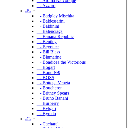
- Aroma Narcotique
- Azzaro
-B-
+
- Badgley Mischka
- Baldessarini
- Baldinini
- Balenciaga
- Banana Republic
- Bentley
- Beyonce
- Bill Blass
- Blumarine
- Boadicea the Victorious
- Bogart
- Bond №9
- BOSS
- Bottega Veneta
- Boucheron
- Britney Spears
- Bruno Banani
- Burberry
- Bvlgari
- Byredo
-C-
+
- Cacharel