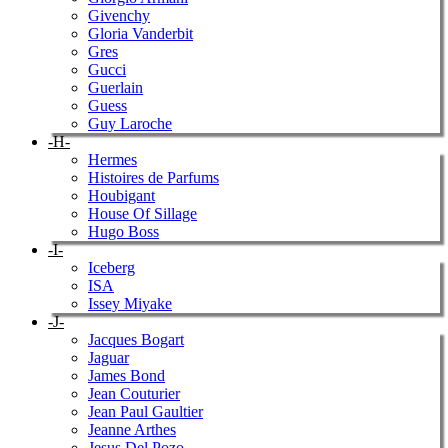
Givenchy
Gloria Vanderbit
Gres
Gucci
Guerlain
Guess
Guy Laroche
-H-
Hermes
Histoires de Parfums
Houbigant
House Of Sillage
Hugo Boss
-I-
Iceberg
ISA
Issey Miyake
-J-
Jacques Bogart
Jaguar
James Bond
Jean Couturier
Jean Paul Gaultier
Jeanne Arthes
Jesus Del Pozo