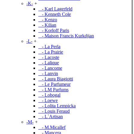
-K-
+
- Karl Lagerfeld
- Kenneth Cole
- Kenzo
- Kilian
- Korloff Paris
- Maison Francis Kurkdjian
-L-
+
- La Perla
- La Prairie
- Lacoste
- Lalique
- Lancome
- Lanvin
- Laura Biagiotti
- Le Parfumeur
- LM Parfums
- Lobogal
- Loewe
- Lolita Lempicka
- Louis Feraud
- L`Artisan
-M-
+
- M.Micallef
- Mancera