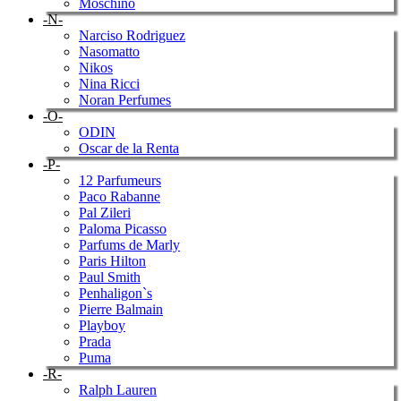
Moschino
-N-
Narciso Rodriguez
Nasomatto
Nikos
Nina Ricci
Noran Perfumes
-O-
ODIN
Oscar de la Renta
-P-
12 Parfumeurs
Paco Rabanne
Pal Zileri
Paloma Picasso
Parfums de Marly
Paris Hilton
Paul Smith
Penhaligon`s
Pierre Balmain
Playboy
Prada
Puma
-R-
Ralph Lauren