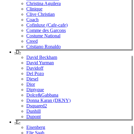
Christina Aguilera
Clinique
Clive Christian
Coach
Cofinluxe (Cafe-cafe)
Comme des Garcons
Costume National
Creed
Cristiano Ronaldo
-D-
David Beckham
David Yurman
Davidoff
Del Pozo
Diesel
Dior
Diptyque
Dolce&Gabbana
Donna Karan (DKNY)
Dsquared2
Dunhill
Dupont
-E-
Eisenberg
Elie Saab