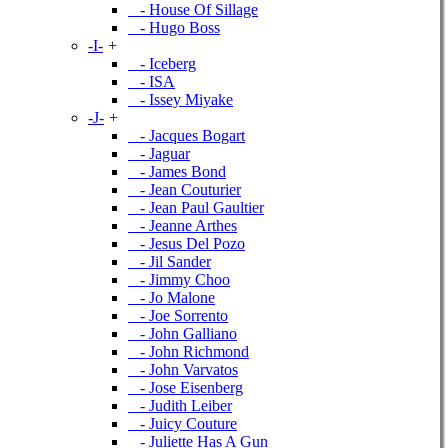
- House Of Sillage
- Hugo Boss
-I-
+
- Iceberg
- ISA
- Issey Miyake
-J-
+
- Jacques Bogart
- Jaguar
- James Bond
- Jean Couturier
- Jean Paul Gaultier
- Jeanne Arthes
- Jesus Del Pozo
- Jil Sander
- Jimmy Choo
- Jo Malone
- Joe Sorrento
- John Galliano
- John Richmond
- John Varvatos
- Jose Eisenberg
- Judith Leiber
- Juicy Couture
- Juliette Has A Gun