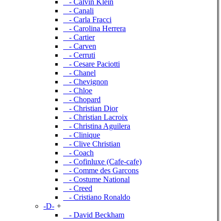
- Calvin Klein
- Canali
- Carla Fracci
- Carolina Herrera
- Cartier
- Carven
- Cerruti
- Cesare Paciotti
- Chanel
- Chevignon
- Chloe
- Chopard
- Christian Dior
- Christian Lacroix
- Christina Aguilera
- Clinique
- Clive Christian
- Coach
- Cofinluxe (Cafe-cafe)
- Comme des Garcons
- Costume National
- Creed
- Cristiano Ronaldo
-D-
+
- David Beckham