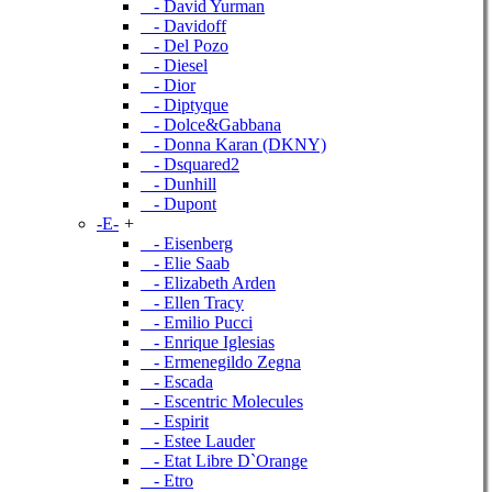
- David Yurman
- Davidoff
- Del Pozo
- Diesel
- Dior
- Diptyque
- Dolce&Gabbana
- Donna Karan (DKNY)
- Dsquared2
- Dunhill
- Dupont
-E-
+
- Eisenberg
- Elie Saab
- Elizabeth Arden
- Ellen Tracy
- Emilio Pucci
- Enrique Iglesias
- Ermenegildo Zegna
- Escada
- Escentric Molecules
- Espirit
- Estee Lauder
- Etat Libre D`Orange
- Etro