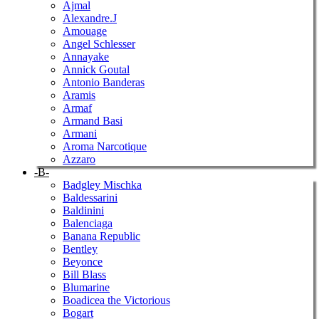
Ajmal
Alexandre.J
Amouage
Angel Schlesser
Annayake
Annick Goutal
Antonio Banderas
Aramis
Armaf
Armand Basi
Armani
Aroma Narcotique
Azzaro
-B-
Badgley Mischka
Baldessarini
Baldinini
Balenciaga
Banana Republic
Bentley
Beyonce
Bill Blass
Blumarine
Boadicea the Victorious
Bogart