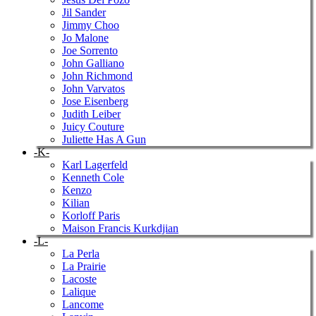
Jil Sander
Jimmy Choo
Jo Malone
Joe Sorrento
John Galliano
John Richmond
John Varvatos
Jose Eisenberg
Judith Leiber
Juicy Couture
Juliette Has A Gun
-K-
Karl Lagerfeld
Kenneth Cole
Kenzo
Kilian
Korloff Paris
Maison Francis Kurkdjian
-L-
La Perla
La Prairie
Lacoste
Lalique
Lancome