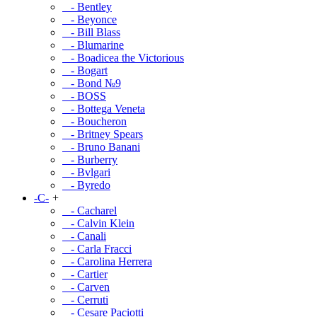
- Bentley
- Beyonce
- Bill Blass
- Blumarine
- Boadicea the Victorious
- Bogart
- Bond №9
- BOSS
- Bottega Veneta
- Boucheron
- Britney Spears
- Bruno Banani
- Burberry
- Bvlgari
- Byredo
-C-
+
- Cacharel
- Calvin Klein
- Canali
- Carla Fracci
- Carolina Herrera
- Cartier
- Carven
- Cerruti
- Cesare Paciotti