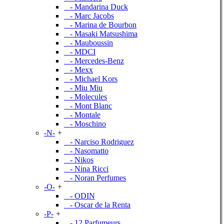
- Mandarina Duck
- Marc Jacobs
- Marina de Bourbon
- Masaki Matsushima
- Mauboussin
- MDCI
- Mercedes-Benz
- Mexx
- Michael Kors
- Miu Miu
- Molecules
- Mont Blanc
- Montale
- Moschino
-N-
+
- Narciso Rodriguez
- Nasomatto
- Nikos
- Nina Ricci
- Noran Perfumes
-O-
+
- ODIN
- Oscar de la Renta
-P-
+
- 12 Parfumeurs