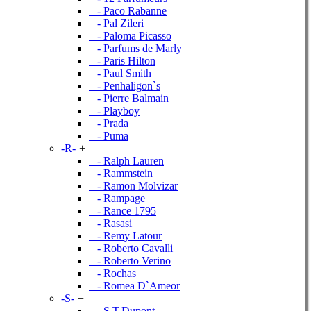
- Paco Rabanne
- Pal Zileri
- Paloma Picasso
- Parfums de Marly
- Paris Hilton
- Paul Smith
- Penhaligon`s
- Pierre Balmain
- Playboy
- Prada
- Puma
-R-
+
- Ralph Lauren
- Rammstein
- Ramon Molvizar
- Rampage
- Rance 1795
- Rasasi
- Remy Latour
- Roberto Cavalli
- Roberto Verino
- Rochas
- Romea D`Ameor
-S-
+
- S.T.Dupont