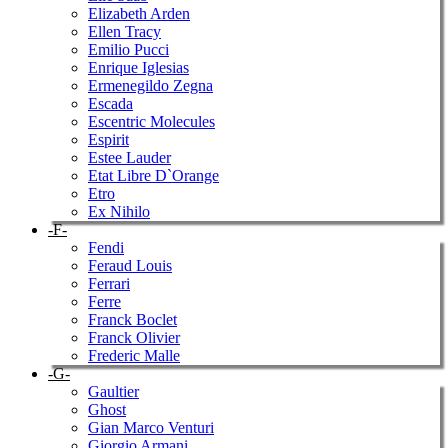
Elizabeth Arden
Ellen Tracy
Emilio Pucci
Enrique Iglesias
Ermenegildo Zegna
Escada
Escentric Molecules
Espirit
Estee Lauder
Etat Libre D`Orange
Etro
Ex Nihilo
-F-
Fendi
Feraud Louis
Ferrari
Ferre
Franck Boclet
Franck Olivier
Frederic Malle
-G-
Gaultier
Ghost
Gian Marco Venturi
Giorgio Armani