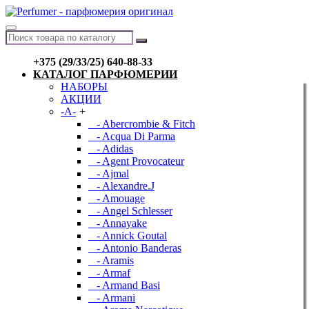
+375 (29/33/25) 640-88-33
КАТАЛОГ ПАРФЮМЕРИИ
НАБОРЫ
АКЦИИ
-A-
+
- Abercrombie & Fitch
- Acqua Di Parma
- Adidas
- Agent Provocateur
- Ajmal
- Alexandre.J
- Amouage
- Angel Schlesser
- Annayake
- Annick Goutal
- Antonio Banderas
- Aramis
- Armaf
- Armand Basi
- Armani