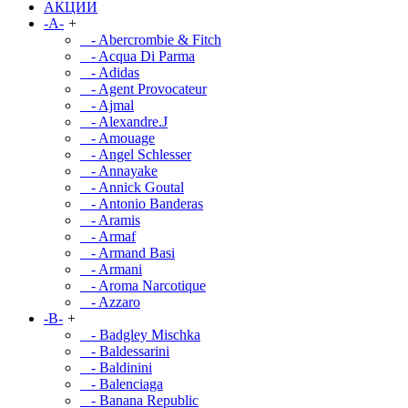
АКЦИИ
-A-
+
- Abercrombie & Fitch
- Acqua Di Parma
- Adidas
- Agent Provocateur
- Ajmal
- Alexandre.J
- Amouage
- Angel Schlesser
- Annayake
- Annick Goutal
- Antonio Banderas
- Aramis
- Armaf
- Armand Basi
- Armani
- Aroma Narcotique
- Azzaro
-B-
+
- Badgley Mischka
- Baldessarini
- Baldinini
- Balenciaga
- Banana Republic