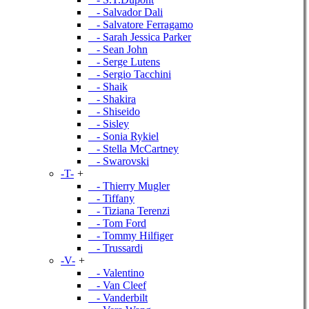
- Salvador Dali
- Salvatore Ferragamo
- Sarah Jessica Parker
- Sean John
- Serge Lutens
- Sergio Tacchini
- Shaik
- Shakira
- Shiseido
- Sisley
- Sonia Rykiel
- Stella McCartney
- Swarovski
-T-
+
- Thierry Mugler
- Tiffany
- Tiziana Terenzi
- Tom Ford
- Tommy Hilfiger
- Trussardi
-V-
+
- Valentino
- Van Cleef
- Vanderbilt