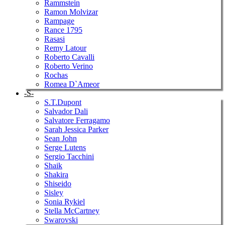
Rammstein
Ramon Molvizar
Rampage
Rance 1795
Rasasi
Remy Latour
Roberto Cavalli
Roberto Verino
Rochas
Romea D`Ameor
-S-
S.T.Dupont
Salvador Dali
Salvatore Ferragamo
Sarah Jessica Parker
Sean John
Serge Lutens
Sergio Tacchini
Shaik
Shakira
Shiseido
Sisley
Sonia Rykiel
Stella McCartney
Swarovski