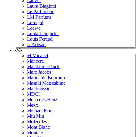
Lanvin
Laura Biagiotti
Le Parfumeur
LM Parfums
Lobogal
Loewe
Lolita Lempicka
Louis Feraud
L`Artisan
-M-
M.Micallef
Mancera
Mandarina Duck
Marc Jacobs
Marina de Bourbon
Masaki Matsushima
Mauboussin
MDCI
Mercedes-Benz
Mexx
Michael Kors
Miu Miu
Molecules
Mont Blanc
Montale