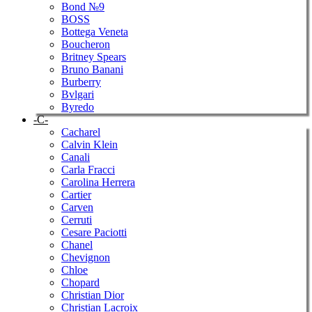
Bond №9
BOSS
Bottega Veneta
Boucheron
Britney Spears
Bruno Banani
Burberry
Bvlgari
Byredo
-C-
Cacharel
Calvin Klein
Canali
Carla Fracci
Carolina Herrera
Cartier
Carven
Cerruti
Cesare Paciotti
Chanel
Chevignon
Chloe
Chopard
Christian Dior
Christian Lacroix