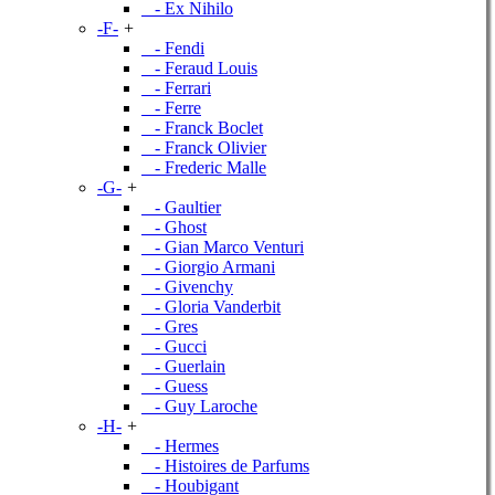
- Ex Nihilo
-F-
+
- Fendi
- Feraud Louis
- Ferrari
- Ferre
- Franck Boclet
- Franck Olivier
- Frederic Malle
-G-
+
- Gaultier
- Ghost
- Gian Marco Venturi
- Giorgio Armani
- Givenchy
- Gloria Vanderbit
- Gres
- Gucci
- Guerlain
- Guess
- Guy Laroche
-H-
+
- Hermes
- Histoires de Parfums
- Houbigant