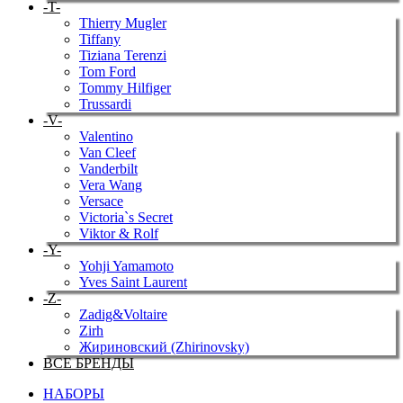
-T-
Thierry Mugler
Tiffany
Tiziana Terenzi
Tom Ford
Tommy Hilfiger
Trussardi
-V-
Valentino
Van Cleef
Vanderbilt
Vera Wang
Versace
Victoria`s Secret
Viktor & Rolf
-Y-
Yohji Yamamoto
Yves Saint Laurent
-Z-
Zadig&Voltaire
Zirh
Жириновский (Zhirinovsky)
ВСЕ БРЕНДЫ
НАБОРЫ