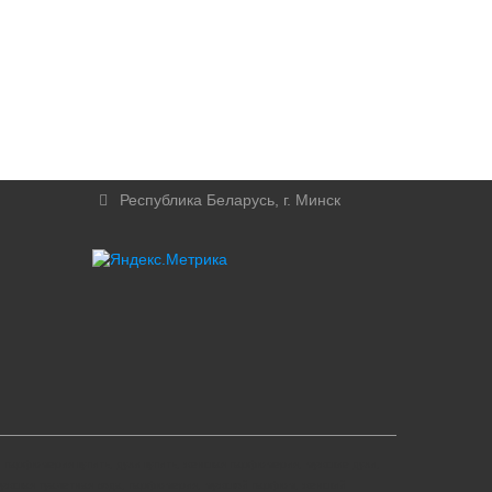
Республика Беларусь, г. Минск
парфюмерия купить, духи купить, женская парфюмерия, мужские духи,
мужская туалетная вода, парфюмерия, мужской парфюм, женский