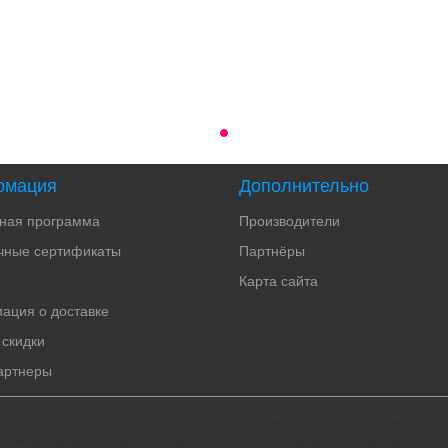
рмация
Дополнительно
тная программа
Производители
чные сертификаты
Партнёры
Карта сайта
ация о доставке
 скидки
артнеры
мужчин, парфюмированная вода, парфюм женский, парфюмерия оригинал, парфюмерия минск, 
и косметика, купить парфюм в минске, купить туалетную воду, мужская парфюмерия бай, 