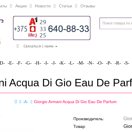
кты
Акции
Новости
Статьи
Отзывы
Связаться с нами
-D-
-E-
-F-
-G-
-H-
-I-
-J-
-K-
-L-
-M-
-N-
-O-
-P-
-R-
-S-
ni Acqua Di Gio Eau De Pa
-A-
Giorgio Armani Acqua Di Gio Eau De Parfum
Gio
Производитель:
Gio
Товар: