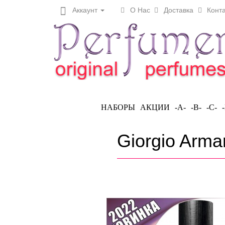
Аккаунт
О Нас
Доставка
Конта
НАБОРЫ
АКЦИИ
-A-
-B-
-C-
Giorgio Arma