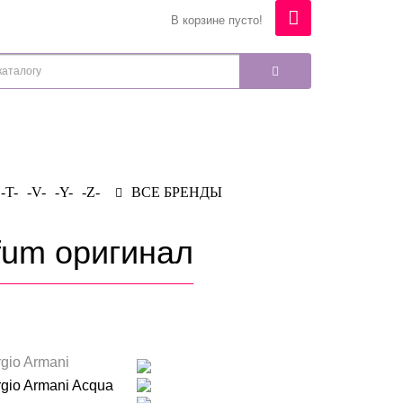
В корзине пусто!
-T-
-V-
-Y-
-Z-
ВСЕ БРЕНДЫ
rfum оригинал
rgio Armani
rgio Armani Acqua