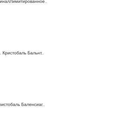
игиналЛимитированное..
. Кристобаль Бальнт..
Кристобаль Баленсиаг..