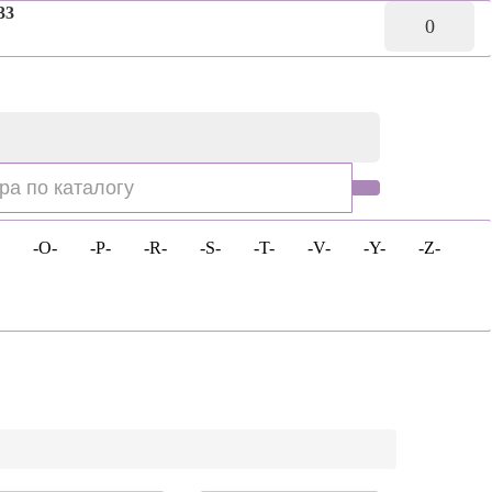
33
0
-O-
-P-
-R-
-S-
-T-
-V-
-Y-
-Z-