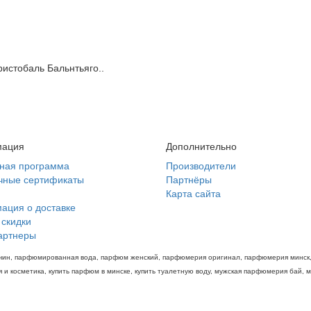
ристобаль Бальнтьяго..
ация
Дополнительно
тная программа
Производители
чные сертификаты
Партнёры
Карта сайта
ация о доставке
 скидки
артнеры
мужчин, парфюмированная вода, парфюм женский, парфюмерия оригинал, парфюмерия минск, 
и косметика, купить парфюм в минске, купить туалетную воду, мужская парфюмерия бай, 