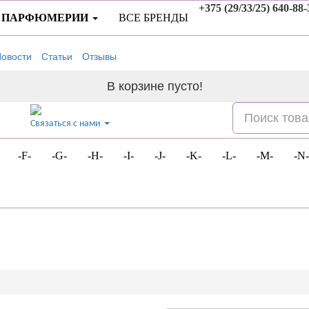
+375 (29/33/25) 640-88-
 ПАРФЮМЕРИИ
ВСЕ БРЕНДЫ
овости
Статьи
Отзывы
В корзине пусто!
Связаться с нами
-F-
-G-
-H-
-I-
-J-
-K-
-L-
-M-
-N-