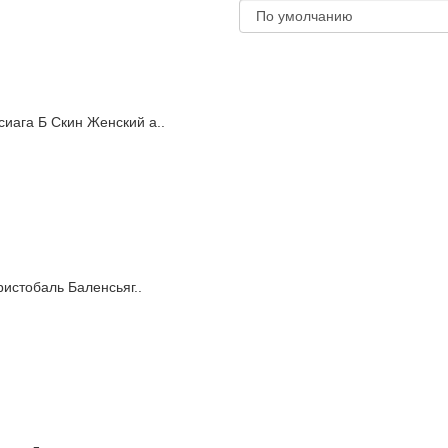
сиага Б Cкин Женский а..
ристобаль Баленсьяг..