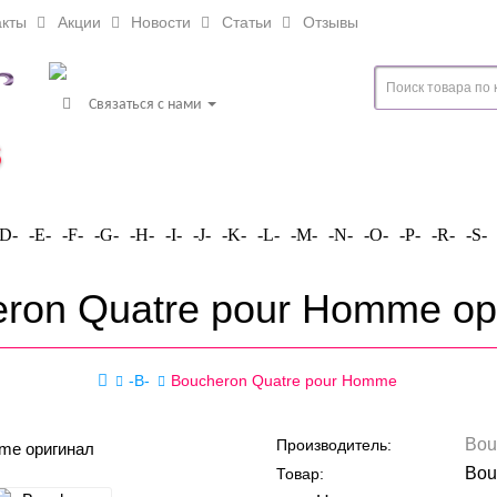
кты
Акции
Новости
Статьи
Отзывы
Связаться с нами
-D-
-E-
-F-
-G-
-H-
-I-
-J-
-K-
-L-
-M-
-N-
-O-
-P-
-R-
-S-
ron Quatre pour Homme о
-B-
Boucheron Quatre pour Homme
Bou
Производитель:
Bou
Товар: