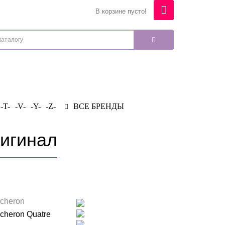
В корзине пусто!
-T-
-V-
-Y-
-Z-
ВСЕ БРЕНДЫ
ригинал
cheron
cheron Quatre