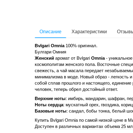
Описание
Характеристики
Отзывы
Bvlgari Omnia
100% оригинал.
Булгари Омния
Женский
аромат от Bvlgari
Omnia
- уникальное
космополитам женского пола. Восточные специ
свежесть, а чай масала передает незабываемы
минимализма в моде. Новый образ - легкость и
собой сплав прошлого и настоящего, единение 
человек, теперь обрел достойный ответ.
Верхние ноты
: имбирь, мандарин, шафран, пе
Ноты сердца
: мускатный орех, гвоздика, кори
Базовые ноты
: сандал, бобы тонка, белый шо
Купить Bvlgari Omnia по самой низкой цене в М
Доступен в различных вариантах объема 25 мл,