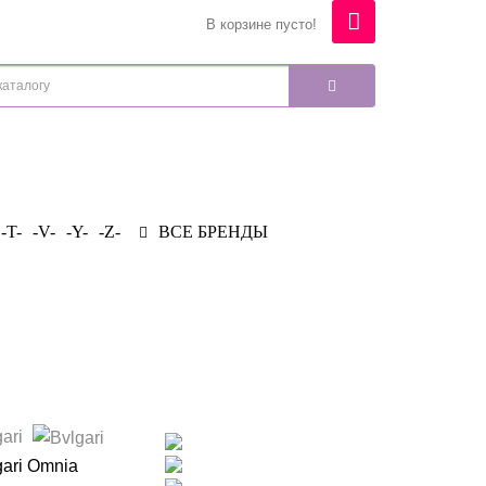
В корзине пусто!
-T-
-V-
-Y-
-Z-
ВСЕ БРЕНДЫ
gari
gari Omnia