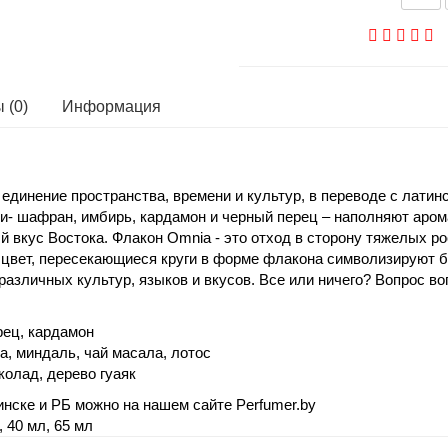
 (0)
Информация
 единение пространства, времени и культур, в переводе с латин
и- шафран, имбирь, кардамон и черный перец – наполняют аром
й вкус Востока. Флакон Omnia - это отход в сторону тяжелых 
 цвет, пересекающиеся круги в форме флакона символизируют б
различных культур, языков и вкусов. Все или ничего? Вопрос в
рец, кардамон
ца, миндаль, чай масала, лотос
колад, дерево гуаяк
инске и РБ можно на нашем сайте Perfumer.by
 40 мл, 65 мл