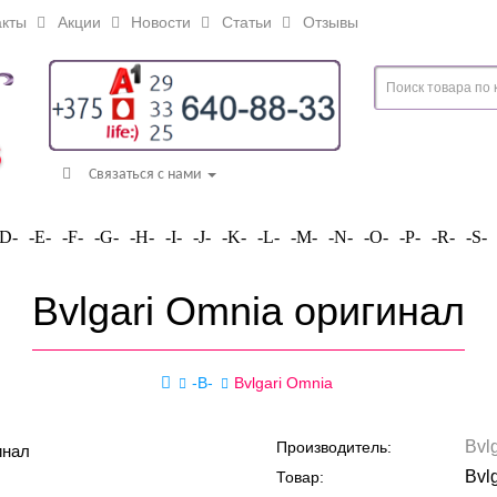
кты
Акции
Новости
Статьи
Отзывы
Связаться с нами
-D-
-E-
-F-
-G-
-H-
-I-
-J-
-K-
-L-
-M-
-N-
-O-
-P-
-R-
-S-
Bvlgari Omnia оригинал
-B-
Bvlgari Omnia
Bvl
Производитель:
Bvl
Товар: