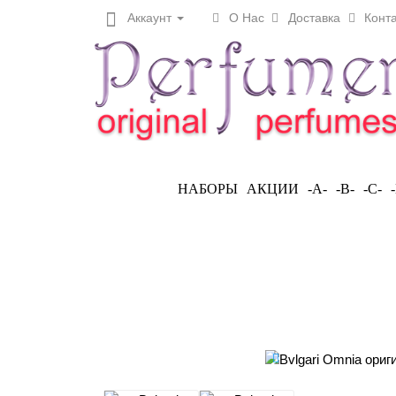
Аккаунт
О Нас
Доставка
Конта
НАБОРЫ
АКЦИИ
-A-
-B-
-C-