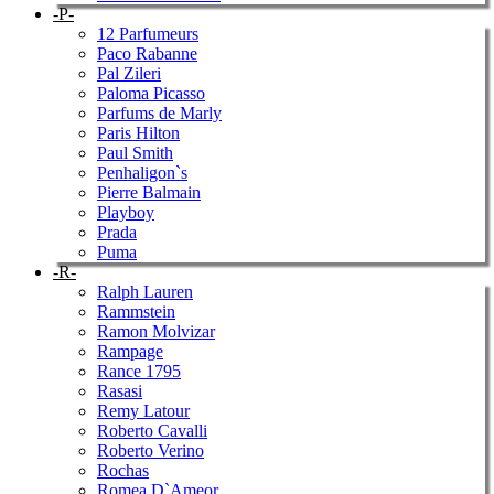
-P-
12 Parfumeurs
Paco Rabanne
Pal Zileri
Paloma Picasso
Parfums de Marly
Paris Hilton
Paul Smith
Penhaligon`s
Pierre Balmain
Playboy
Prada
Puma
-R-
Ralph Lauren
Rammstein
Ramon Molvizar
Rampage
Rance 1795
Rasasi
Remy Latour
Roberto Cavalli
Roberto Verino
Rochas
Romea D`Ameor