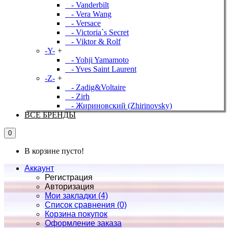
- Vanderbilt
- Vera Wang
- Versace
- Victoria`s Secret
- Viktor & Rolf
-Y-
+
- Yohji Yamamoto
- Yves Saint Laurent
-Z-
+
- Zadig&Voltaire
- Zirh
- Жириновский (Zhirinovsky)
ВСЕ БРЕНДЫ
0
В корзине пусто!
Аккаунт
Регистрация
Авторизация
Мои закладки (4)
Список сравнения (0)
Корзина покупок
Оформление заказа