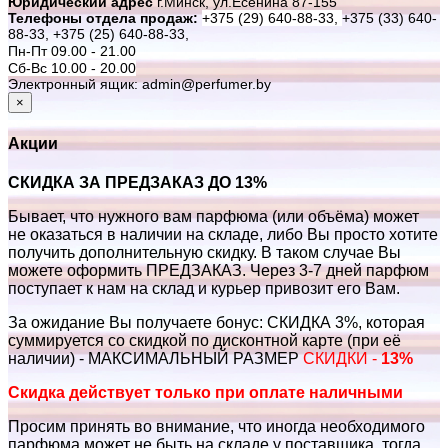
Юридический адрес
г.Минск, ул.Есенина 87-155
Телефоны отдела продаж:
+375 (29) 640-88-33,
+375 (33) 640-
88-33,
+375 (25) 640-88-33,
Пн-Пт 09.00 - 21.00
Сб-Вс 10.00 - 20.00
Электронный ящик: admin@perfumer.by
×
Акции
СКИДКА ЗА ПРЕДЗАКАЗ ДО 13%
Бывает, что нужного вам парфюма (или объёма) может
не оказаться в наличии на складе, либо Вы просто хотите
получить дополнительную скидку. В таком случае Вы
можете оформить ПРЕДЗАКАЗ. Через 3-7 дней парфюм
поступает к нам на склад и курьер привозит его Вам.
За ожидание Вы получаете бонус: СКИДКА 3%, которая
суммируется со скидкой по дисконтной карте (при её
наличии) - МАКСИМАЛЬНЫЙ РАЗМЕР
СКИДКИ -
13%
Скидка действует только при оплате наличными
Просим принять во внимание, что иногда необходимого
парфюма может не быть на складе у поставщика, тогда