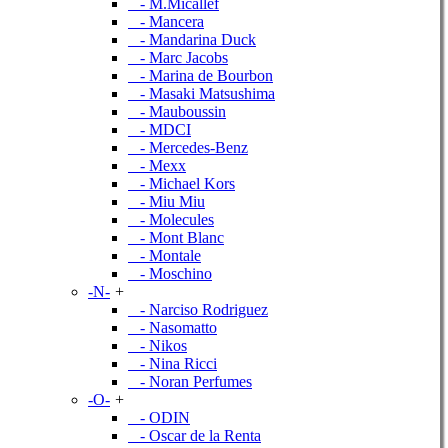
- M.Micallef
- Mancera
- Mandarina Duck
- Marc Jacobs
- Marina de Bourbon
- Masaki Matsushima
- Mauboussin
- MDCI
- Mercedes-Benz
- Mexx
- Michael Kors
- Miu Miu
- Molecules
- Mont Blanc
- Montale
- Moschino
-N-
+
- Narciso Rodriguez
- Nasomatto
- Nikos
- Nina Ricci
- Noran Perfumes
-O-
+
- ODIN
- Oscar de la Renta