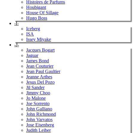
Histoires de Parfums
Houbigant
House Of Sillage
Hugo Boss
-I-
Iceberg
ISA
Issey Miyake
-J-
Jacques Bogart
Jaguar
James Bond
Jean Couturier
Jean Paul Gaultier
Jeanne Arthes
Jesus Del Pozo
Jil Sander
Jimmy Choo
Jo Malone
Joe Sorrento
John Galliano
John Richmond
John Varvatos
Jose Eisenberg
Judith Leiber