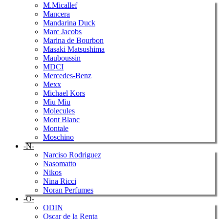
M.Micallef
Mancera
Mandarina Duck
Marc Jacobs
Marina de Bourbon
Masaki Matsushima
Mauboussin
MDCI
Mercedes-Benz
Mexx
Michael Kors
Miu Miu
Molecules
Mont Blanc
Montale
Moschino
-N-
Narciso Rodriguez
Nasomatto
Nikos
Nina Ricci
Noran Perfumes
-O-
ODIN
Oscar de la Renta