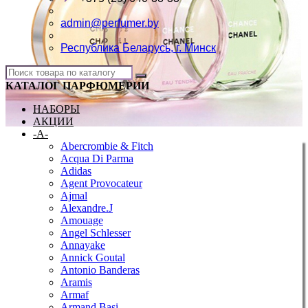
admin@perfumer.by
Республика Беларусь, г. Минск
КАТАЛОГ ПАРФЮМЕРИИ
НАБОРЫ
АКЦИИ
-A-
Abercrombie & Fitch
Acqua Di Parma
Adidas
Agent Provocateur
Ajmal
Alexandre.J
Amouage
Angel Schlesser
Annayake
Annick Goutal
Antonio Banderas
Aramis
Armaf
Armand Basi