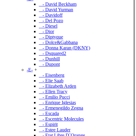
- David Beckham
- David Yurman
- Davidoff
- Del Pozo
- Diesel
- Dior
- Diptyque
- Dolce&Gabbana
- Donna Karan (DKNY)
- Dsquared2
- Dunhill
- Dupont
-E-
+
- Eisenberg
- Elie Saab
- Elizabeth Arden
- Ellen Tracy
- Emilio Pucci
- Enrique Iglesias
- Ermenegildo Zegna
- Escada
- Escentric Molecules
- Espirit
- Estee Lauder
- Etat Libre D`Orange