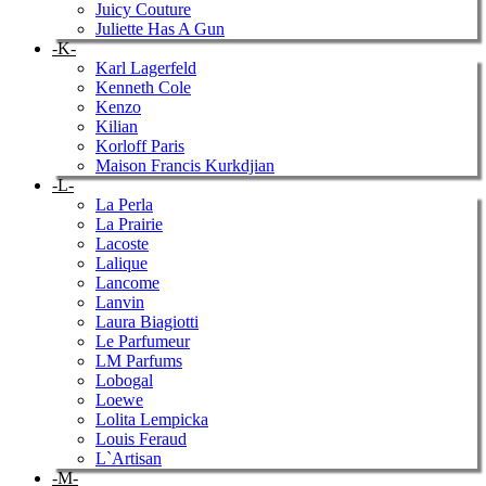
Juicy Couture
Juliette Has A Gun
-K-
Karl Lagerfeld
Kenneth Cole
Kenzo
Kilian
Korloff Paris
Maison Francis Kurkdjian
-L-
La Perla
La Prairie
Lacoste
Lalique
Lancome
Lanvin
Laura Biagiotti
Le Parfumeur
LM Parfums
Lobogal
Loewe
Lolita Lempicka
Louis Feraud
L`Artisan
-M-