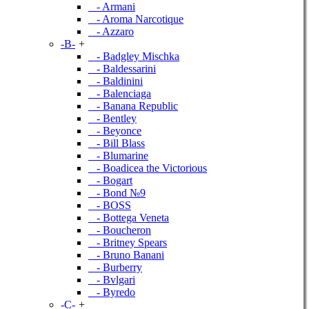
- Armani
- Aroma Narcotique
- Azzaro
-B-
+
- Badgley Mischka
- Baldessarini
- Baldinini
- Balenciaga
- Banana Republic
- Bentley
- Beyonce
- Bill Blass
- Blumarine
- Boadicea the Victorious
- Bogart
- Bond №9
- BOSS
- Bottega Veneta
- Boucheron
- Britney Spears
- Bruno Banani
- Burberry
- Bvlgari
- Byredo
-C-
+