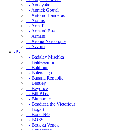
- Annayake
- Annick Goutal
- Antonio Banderas
- Aramis
- Armaf
- Armand Basi
- Armani
- Aroma Narcotique
- Azzaro
-B-
+
- Badgley Mischka
- Baldessarini
- Baldinini
- Balenciaga
- Banana Republic
- Bentley
- Beyonce
- Bill Blass
- Blumarine
- Boadicea the Victorious
- Bogart
- Bond №9
- BOSS
- Bottega Veneta