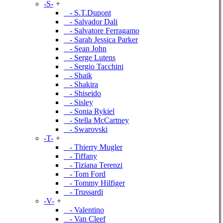
-S-
+
- S.T.Dupont
- Salvador Dali
- Salvatore Ferragamo
- Sarah Jessica Parker
- Sean John
- Serge Lutens
- Sergio Tacchini
- Shaik
- Shakira
- Shiseido
- Sisley
- Sonia Rykiel
- Stella McCartney
- Swarovski
-T-
+
- Thierry Mugler
- Tiffany
- Tiziana Terenzi
- Tom Ford
- Tommy Hilfiger
- Trussardi
-V-
+
- Valentino
- Van Cleef