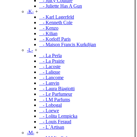
- Juicy Couture
- Juliette Has A Gun
-K-
+
- Karl Lagerfeld
- Kenneth Cole
- Kenzo
- Kilian
- Korloff Paris
- Maison Francis Kurkdjian
-L-
+
- La Perla
- La Prairie
- Lacoste
- Lalique
- Lancome
- Lanvin
- Laura Biagiotti
- Le Parfumeur
- LM Parfums
- Lobogal
- Loewe
- Lolita Lempicka
- Louis Feraud
- L`Artisan
-M-
+