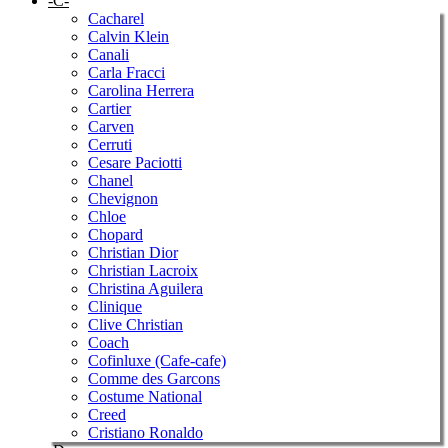
-C-
Cacharel
Calvin Klein
Canali
Carla Fracci
Carolina Herrera
Cartier
Carven
Cerruti
Cesare Paciotti
Chanel
Chevignon
Chloe
Chopard
Christian Dior
Christian Lacroix
Christina Aguilera
Clinique
Clive Christian
Coach
Cofinluxe (Cafe-cafe)
Comme des Garcons
Costume National
Creed
Cristiano Ronaldo