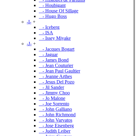
- Houbigant
- House Of Sillage
- Hugo Boss
-I-
+
- Iceberg
- ISA
- Issey Miyake
-J-
+
- Jacques Bogart
- Jaguar
- James Bond
- Jean Couturier
- Jean Paul Gaultier
- Jeanne Arthes
- Jesus Del Pozo
- Jil Sander
- Jimmy Choo
- Jo Malone
- Joe Sorrento
- John Galliano
- John Richmond
- John Varvatos
- Jose Eisenberg
- Judith Leiber