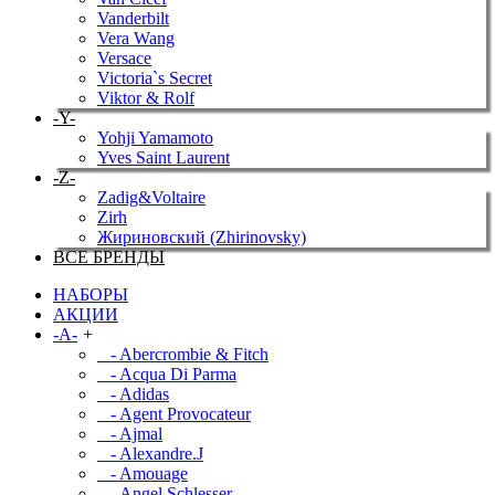
Vanderbilt
Vera Wang
Versace
Victoria`s Secret
Viktor & Rolf
-Y-
Yohji Yamamoto
Yves Saint Laurent
-Z-
Zadig&Voltaire
Zirh
Жириновский (Zhirinovsky)
ВСЕ БРЕНДЫ
НАБОРЫ
АКЦИИ
-A-
+
- Abercrombie & Fitch
- Acqua Di Parma
- Adidas
- Agent Provocateur
- Ajmal
- Alexandre.J
- Amouage
- Angel Schlesser