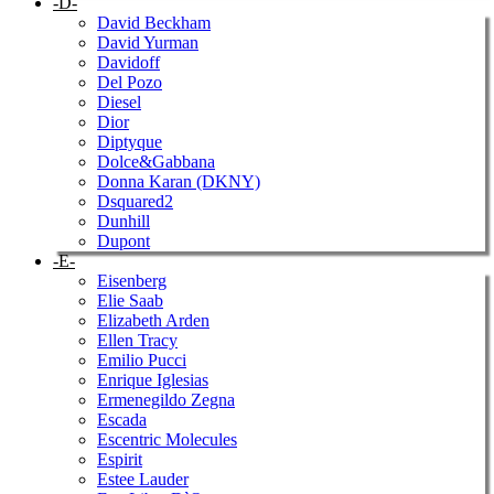
-D-
David Beckham
David Yurman
Davidoff
Del Pozo
Diesel
Dior
Diptyque
Dolce&Gabbana
Donna Karan (DKNY)
Dsquared2
Dunhill
Dupont
-E-
Eisenberg
Elie Saab
Elizabeth Arden
Ellen Tracy
Emilio Pucci
Enrique Iglesias
Ermenegildo Zegna
Escada
Escentric Molecules
Espirit
Estee Lauder