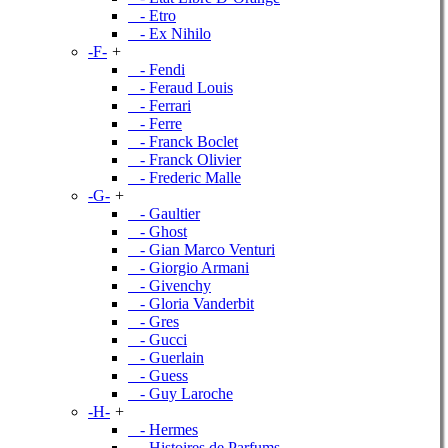
- Etro
- Ex Nihilo
-F-
+
- Fendi
- Feraud Louis
- Ferrari
- Ferre
- Franck Boclet
- Franck Olivier
- Frederic Malle
-G-
+
- Gaultier
- Ghost
- Gian Marco Venturi
- Giorgio Armani
- Givenchy
- Gloria Vanderbit
- Gres
- Gucci
- Guerlain
- Guess
- Guy Laroche
-H-
+
- Hermes
- Histoires de Parfums