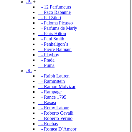
-P-
+
- 12 Parfumeurs
- Paco Rabanne
- Pal Zileri
- Paloma Picasso
- Parfums de Marly
- Paris Hilton
- Paul Smith
- Penhaligon`s
- Pierre Balmain
- Playboy
- Prada
- Puma
-R-
+
- Ralph Lauren
- Rammstein
- Ramon Molvizar
- Rampage
- Rance 1795
- Rasasi
- Remy Latour
- Roberto Cavalli
- Roberto Verino
- Rochas
- Romea D`Ameor