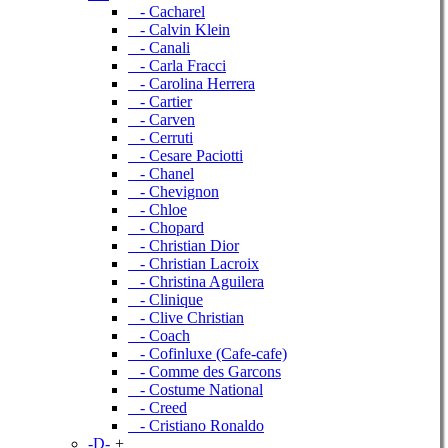
- Cacharel
- Calvin Klein
- Canali
- Carla Fracci
- Carolina Herrera
- Cartier
- Carven
- Cerruti
- Cesare Paciotti
- Chanel
- Chevignon
- Chloe
- Chopard
- Christian Dior
- Christian Lacroix
- Christina Aguilera
- Clinique
- Clive Christian
- Coach
- Cofinluxe (Cafe-cafe)
- Comme des Garcons
- Costume National
- Creed
- Cristiano Ronaldo
-D-
+