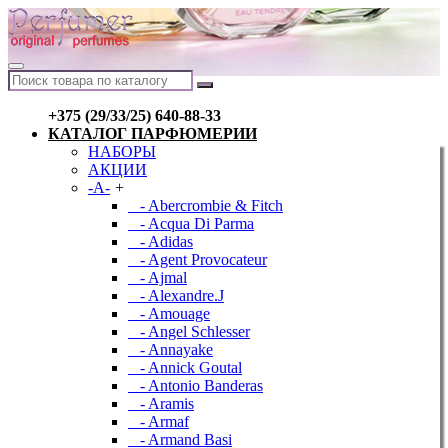
+375 (29/33/25) 640-88-33
КАТАЛОГ ПАРФЮМЕРИИ
НАБОРЫ
АКЦИИ
-A-
+
- Abercrombie & Fitch
- Acqua Di Parma
- Adidas
- Agent Provocateur
- Ajmal
- Alexandre.J
- Amouage
- Angel Schlesser
- Annayake
- Annick Goutal
- Antonio Banderas
- Aramis
- Armaf
- Armand Basi