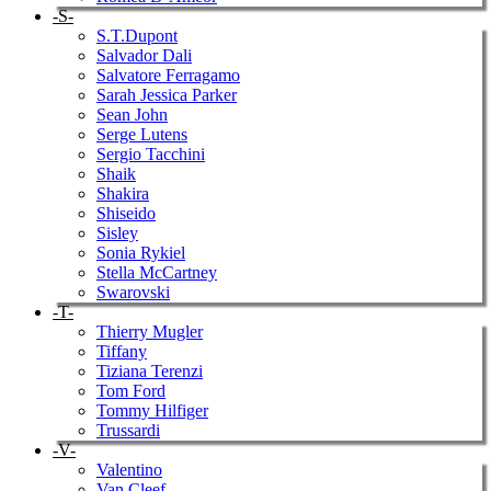
-S-
S.T.Dupont
Salvador Dali
Salvatore Ferragamo
Sarah Jessica Parker
Sean John
Serge Lutens
Sergio Tacchini
Shaik
Shakira
Shiseido
Sisley
Sonia Rykiel
Stella McCartney
Swarovski
-T-
Thierry Mugler
Tiffany
Tiziana Terenzi
Tom Ford
Tommy Hilfiger
Trussardi
-V-
Valentino
Van Cleef