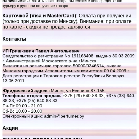
Наличными:
Оплатить заказ товара Вы сможете непосредственно
курьеру в руки при получение товара.
Карточкой (Visa и MasterCard):
Оплата при получении
(только при доставке по Минску). Внимание: при оплате
по карте - скидки не предоставляются.
Контакты
ИП Гришкевич Павел Анатольевич
Свидетельство о регистрации No 191168408, выдано 30.03.2009
г. Администрацией Московского р-на г.Минска
Лицензия на розничную торговлю 50000/0346614, выдана
Минским городским Исполнительным комитетом 09.04.2009 г.
Дата регистрации в Торговом реестре Республики Беларусь
13.06.2011
Юридический адрес
г.Минск, ул.Есенина 87-155
Телефоны отдела продаж:
+375 (29) 640-88-33,
+375 (33) 640-
88-33,
+375 (25) 640-88-33,
Пн-Пт 09.00 - 21.00
Сб-Вс 10.00 - 20.00
Электронный ящик: admin@perfumer.by
Акции