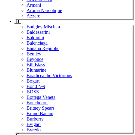
Armani
Aroma Narcotique
Azzaro
-B-
Badgley Mischka
Baldessarini
Baldinini
Balenciaga
Banana Republic
Bentley
Beyonce
Bill Blass
Blumarine
Boadicea the Victorious
Bogart
Bond №9
BOSS
Bottega Veneta
Boucheron
Britney Spears
Bruno Banani
Burberry
Bvlgari
Byredo