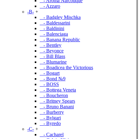
- Aroma Narcotique
- Azzaro
-B-
+
- Badgley Mischka
- Baldessarini
- Baldinini
- Balenciaga
- Banana Republic
- Bentley
- Beyonce
- Bill Blass
- Blumarine
- Boadicea the Victorious
- Bogart
- Bond №9
- BOSS
- Bottega Veneta
- Boucheron
- Britney Spears
- Bruno Banani
- Burberry
- Bvlgari
- Byredo
-C-
+
- Cacharel