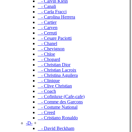
- Calvin Klein
- Canali
- Carla Fracci
- Carolina Herrera
- Cartier
- Carven
- Cerruti
- Cesare Paciotti
- Chanel
- Chevignon
- Chloe
- Chopard
- Christian Dior
- Christian Lacroix
- Christina Aguilera
- Clinique
- Clive Christian
- Coach
- Cofinluxe (Cafe-cafe)
- Comme des Garcons
- Costume National
- Creed
- Cristiano Ronaldo
-D-
+
- David Beckham