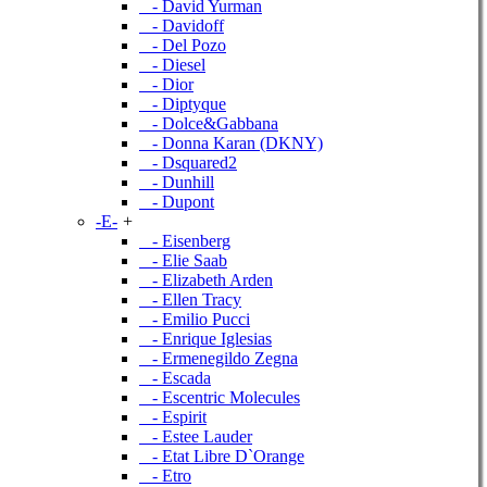
- David Yurman
- Davidoff
- Del Pozo
- Diesel
- Dior
- Diptyque
- Dolce&Gabbana
- Donna Karan (DKNY)
- Dsquared2
- Dunhill
- Dupont
-E-
+
- Eisenberg
- Elie Saab
- Elizabeth Arden
- Ellen Tracy
- Emilio Pucci
- Enrique Iglesias
- Ermenegildo Zegna
- Escada
- Escentric Molecules
- Espirit
- Estee Lauder
- Etat Libre D`Orange
- Etro