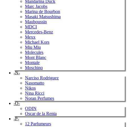
Mandarina Duck
Marc Jacobs
Marina de Bourbon
Masaki Matsushima
Mauboussin
MDCI
Mercedes-Benz
Mexx
Michael Kors
Miu Miu
Molecules
Mont Blanc
Montale
Moschino
-N-
Narciso Rodriguez
Nasomatto
Nikos
Nina Ricci
Noran Perfumes
-O-
ODIN
Oscar de la Renta
-P-
12 Parfumeurs