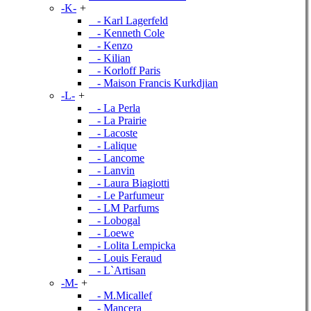
-K-
+
- Karl Lagerfeld
- Kenneth Cole
- Kenzo
- Kilian
- Korloff Paris
- Maison Francis Kurkdjian
-L-
+
- La Perla
- La Prairie
- Lacoste
- Lalique
- Lancome
- Lanvin
- Laura Biagiotti
- Le Parfumeur
- LM Parfums
- Lobogal
- Loewe
- Lolita Lempicka
- Louis Feraud
- L`Artisan
-M-
+
- M.Micallef
- Mancera