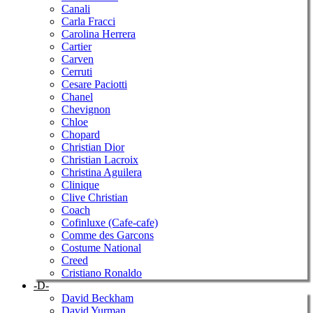
Canali
Carla Fracci
Carolina Herrera
Cartier
Carven
Cerruti
Cesare Paciotti
Chanel
Chevignon
Chloe
Chopard
Christian Dior
Christian Lacroix
Christina Aguilera
Clinique
Clive Christian
Coach
Cofinluxe (Cafe-cafe)
Comme des Garcons
Costume National
Creed
Cristiano Ronaldo
-D-
David Beckham
David Yurman