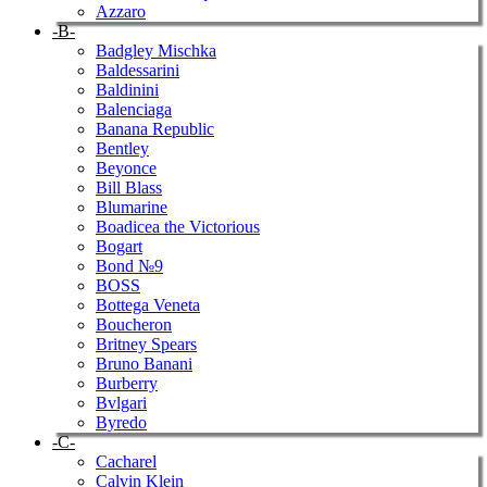
Azzaro
-B-
Badgley Mischka
Baldessarini
Baldinini
Balenciaga
Banana Republic
Bentley
Beyonce
Bill Blass
Blumarine
Boadicea the Victorious
Bogart
Bond №9
BOSS
Bottega Veneta
Boucheron
Britney Spears
Bruno Banani
Burberry
Bvlgari
Byredo
-C-
Cacharel
Calvin Klein