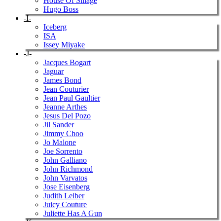
House Of Sillage
Hugo Boss
-I-
Iceberg
ISA
Issey Miyake
-J-
Jacques Bogart
Jaguar
James Bond
Jean Couturier
Jean Paul Gaultier
Jeanne Arthes
Jesus Del Pozo
Jil Sander
Jimmy Choo
Jo Malone
Joe Sorrento
John Galliano
John Richmond
John Varvatos
Jose Eisenberg
Judith Leiber
Juicy Couture
Juliette Has A Gun