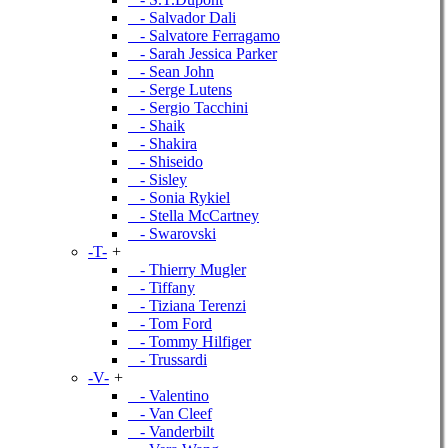
- Salvador Dali
- Salvatore Ferragamo
- Sarah Jessica Parker
- Sean John
- Serge Lutens
- Sergio Tacchini
- Shaik
- Shakira
- Shiseido
- Sisley
- Sonia Rykiel
- Stella McCartney
- Swarovski
-T-
+
- Thierry Mugler
- Tiffany
- Tiziana Terenzi
- Tom Ford
- Tommy Hilfiger
- Trussardi
-V-
+
- Valentino
- Van Cleef
- Vanderbilt