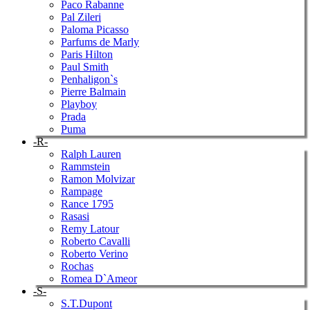
Paco Rabanne
Pal Zileri
Paloma Picasso
Parfums de Marly
Paris Hilton
Paul Smith
Penhaligon`s
Pierre Balmain
Playboy
Prada
Puma
-R-
Ralph Lauren
Rammstein
Ramon Molvizar
Rampage
Rance 1795
Rasasi
Remy Latour
Roberto Cavalli
Roberto Verino
Rochas
Romea D`Ameor
-S-
S.T.Dupont