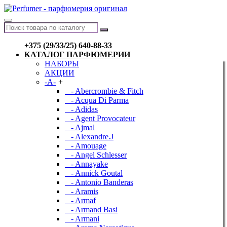
+375 (29/33/25) 640-88-33
КАТАЛОГ ПАРФЮМЕРИИ
НАБОРЫ
АКЦИИ
-A-
+
- Abercrombie & Fitch
- Acqua Di Parma
- Adidas
- Agent Provocateur
- Ajmal
- Alexandre.J
- Amouage
- Angel Schlesser
- Annayake
- Annick Goutal
- Antonio Banderas
- Aramis
- Armaf
- Armand Basi
- Armani