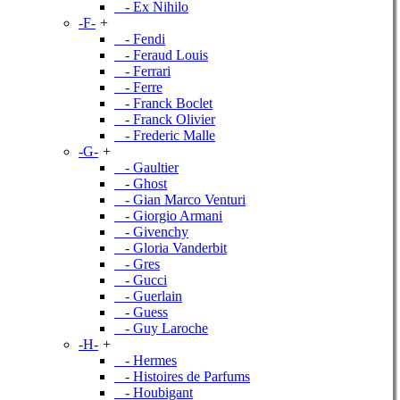
- Ex Nihilo
-F-
+
- Fendi
- Feraud Louis
- Ferrari
- Ferre
- Franck Boclet
- Franck Olivier
- Frederic Malle
-G-
+
- Gaultier
- Ghost
- Gian Marco Venturi
- Giorgio Armani
- Givenchy
- Gloria Vanderbit
- Gres
- Gucci
- Guerlain
- Guess
- Guy Laroche
-H-
+
- Hermes
- Histoires de Parfums
- Houbigant