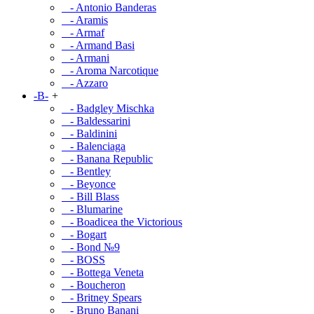
- Antonio Banderas
- Aramis
- Armaf
- Armand Basi
- Armani
- Aroma Narcotique
- Azzaro
-B-
+
- Badgley Mischka
- Baldessarini
- Baldinini
- Balenciaga
- Banana Republic
- Bentley
- Beyonce
- Bill Blass
- Blumarine
- Boadicea the Victorious
- Bogart
- Bond №9
- BOSS
- Bottega Veneta
- Boucheron
- Britney Spears
- Bruno Banani