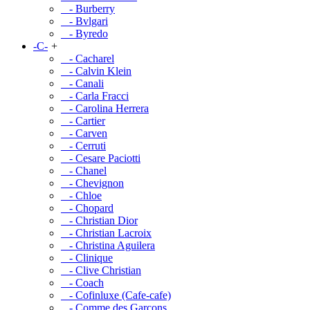
- Burberry
- Bvlgari
- Byredo
-C-
+
- Cacharel
- Calvin Klein
- Canali
- Carla Fracci
- Carolina Herrera
- Cartier
- Carven
- Cerruti
- Cesare Paciotti
- Chanel
- Chevignon
- Chloe
- Chopard
- Christian Dior
- Christian Lacroix
- Christina Aguilera
- Clinique
- Clive Christian
- Coach
- Cofinluxe (Cafe-cafe)
- Comme des Garcons