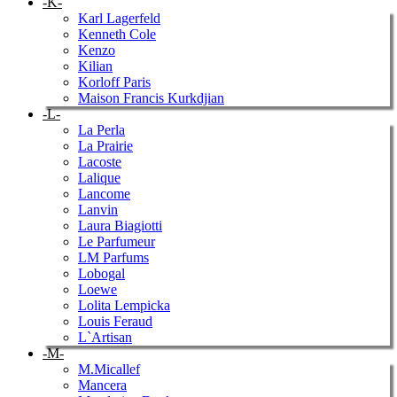
-K-
Karl Lagerfeld
Kenneth Cole
Kenzo
Kilian
Korloff Paris
Maison Francis Kurkdjian
-L-
La Perla
La Prairie
Lacoste
Lalique
Lancome
Lanvin
Laura Biagiotti
Le Parfumeur
LM Parfums
Lobogal
Loewe
Lolita Lempicka
Louis Feraud
L`Artisan
-M-
M.Micallef
Mancera