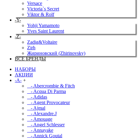
Versace
Victoria`s Secret
Viktor & Rolf
-Y-
Yohji Yamamoto
Yves Saint Laurent
-Z-
Zadig&Voltaire
Zirh
Жириновский (Zhirinovsky)
ВСЕ БРЕНДЫ
НАБОРЫ
АКЦИИ
-A-
+
- Abercrombie & Fitch
- Acqua Di Parma
- Adidas
- Agent Provocateur
- Ajmal
- Alexandre.J
- Amouage
- Angel Schlesser
- Annayake
- Annick Goutal