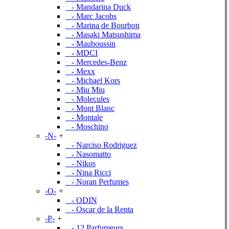
- Mandarina Duck
- Marc Jacobs
- Marina de Bourbon
- Masaki Matsushima
- Mauboussin
- MDCI
- Mercedes-Benz
- Mexx
- Michael Kors
- Miu Miu
- Molecules
- Mont Blanc
- Montale
- Moschino
-N-
+
- Narciso Rodriguez
- Nasomatto
- Nikos
- Nina Ricci
- Noran Perfumes
-O-
+
- ODIN
- Oscar de la Renta
-P-
+
- 12 Parfumeurs