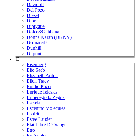
Davidoff
Del Pozo
Diesel
Dior
Diptyque
Dolce&Gabbana
Donna Karan (DKNY)
Dsquared2
Dunhill
Dupont
-E-
Eisenberg
Elie Saab
Elizabeth Arden
Ellen Tracy
Emilio Pucci
Enrique Iglesias
Ermenegildo Zegna
Escada
Escentric Molecules
Espirit
Estee Lauder
Etat Libre D`Orange
Etro
Ex Nihilo