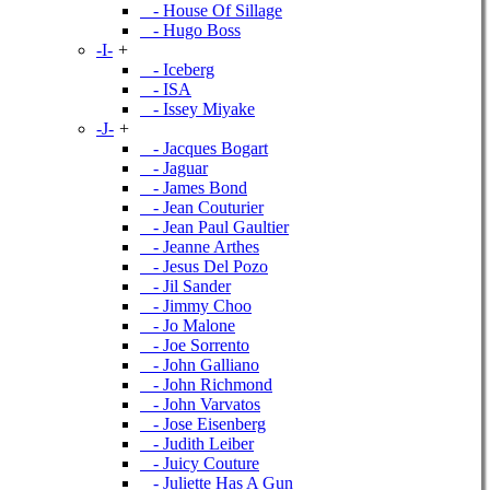
- House Of Sillage
- Hugo Boss
-I-
+
- Iceberg
- ISA
- Issey Miyake
-J-
+
- Jacques Bogart
- Jaguar
- James Bond
- Jean Couturier
- Jean Paul Gaultier
- Jeanne Arthes
- Jesus Del Pozo
- Jil Sander
- Jimmy Choo
- Jo Malone
- Joe Sorrento
- John Galliano
- John Richmond
- John Varvatos
- Jose Eisenberg
- Judith Leiber
- Juicy Couture
- Juliette Has A Gun