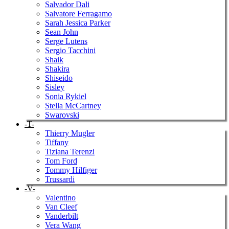
Salvador Dali
Salvatore Ferragamo
Sarah Jessica Parker
Sean John
Serge Lutens
Sergio Tacchini
Shaik
Shakira
Shiseido
Sisley
Sonia Rykiel
Stella McCartney
Swarovski
-T-
Thierry Mugler
Tiffany
Tiziana Terenzi
Tom Ford
Tommy Hilfiger
Trussardi
-V-
Valentino
Van Cleef
Vanderbilt
Vera Wang