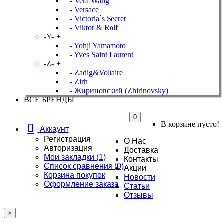
- Vera Wang
- Versace
- Victoria`s Secret
- Viktor & Rolf
-Y-
+
- Yohji Yamamoto
- Yves Saint Laurent
-Z-
+
- Zadig&Voltaire
- Zirh
- Жириновский (Zhirinovsky)
ВСЕ БРЕНДЫ
0
В корзине пусто!
Аккаунт
Регистрация
О Нас
Авторизация
Доставка
Мои закладки (1)
Контакты
Список сравнения (0)
Акции
Корзина покупок
Новости
Оформление заказа
Статьи
Отзывы
×