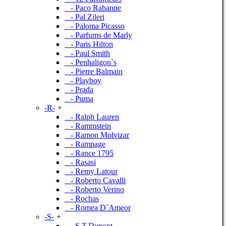
- Paco Rabanne
- Pal Zileri
- Paloma Picasso
- Parfums de Marly
- Paris Hilton
- Paul Smith
- Penhaligon`s
- Pierre Balmain
- Playboy
- Prada
- Puma
-R-
+
- Ralph Lauren
- Rammstein
- Ramon Molvizar
- Rampage
- Rance 1795
- Rasasi
- Remy Latour
- Roberto Cavalli
- Roberto Verino
- Rochas
- Romea D`Ameor
-S-
+
- S.T.Dupont