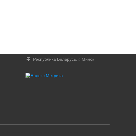
Республика Беларусь, г. Минск
парфюмерия купить, духи купить, женская парфюмерия, мужские духи,