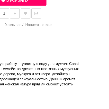
В КОРЗИНУ
0 отзывов
/
Написать отзыв
ю работу - туалетную воду для мужчин Canali
яют семейства древесных цветочных мускусных
го дерева, мускуса и ветивера. дизайнеры
будоражащей сексуальностью. Данный аромат
ая женская натура вряд ли сможет устоять