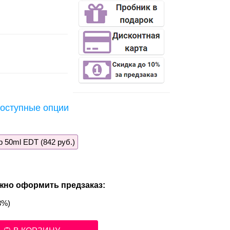
оступные опции
р 50ml EDT (842 руб.)
жно оформить предзаказ:
3%)