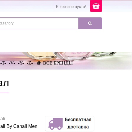
В корзине пусто!
-T-
-V-
-Y-
-Z-
ВСЕ БРЕНДЫ
ал
ali
ali By Canali Men