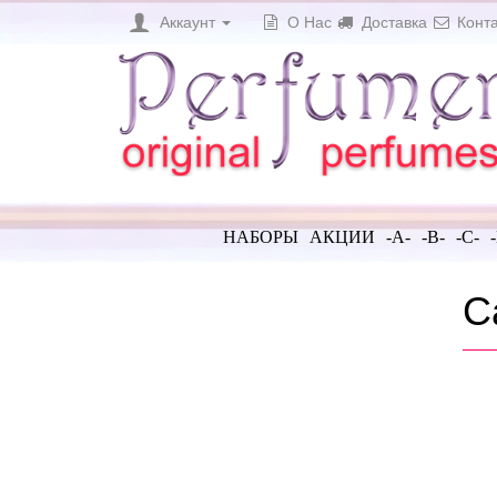
Аккаунт
О Нас
Доставка
Конта
НАБОРЫ
АКЦИИ
-A-
-B-
-C-
C