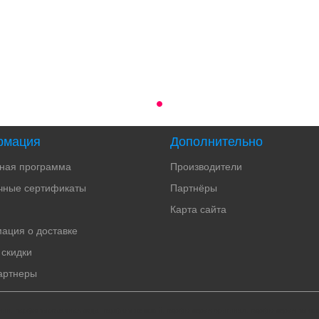
рмация
Дополнительно
тная программа
Производители
чные сертификаты
Партнёры
Карта сайта
ация о доставке
 скидки
артнеры
мужчин, парфюмированная вода, парфюм женский, парфюмерия оригинал, парфюмерия минск, 