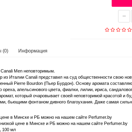
 (0)
Информация
By Canali Men неповторимым.
 из Италии Canali представил на суд общественности свою нову
ненный Pierre Bourdon (Пьер Бурдон). Основу аромата составл
о ореха, апельсинового цвета, фиалки, лилии, ириса, сандалово
 аромат, который очаровывает своей неповторимой красотой и 
иями, бьющими фонтаном дивного благоухания. Даже самая сильн
цене в Минске и РБ можно на нашем сайте Perfumer.by
 низкой цене в Минске и РБ можно на нашем сайте Perfumer.by
, 100 мл