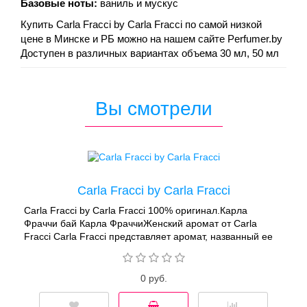
Базовые ноты:
ваниль и мускус
Купить Carla Fracci by Carla Fracci по самой низкой
цене в Минске и РБ можно на нашем сайте Perfumer.by
Доступен в различных вариантах объема 30 мл, 50 мл
Вы смотрели
Carla Fracci by Carla Fracci
Carla Fracci by Carla Fracci 100% оригинал.Карла
Фраччи бай Карла ФраччиЖенский аромат от Carla
Fracci Carla Fracci представляет аромат, названный ее
именем. Аромат Carla Fracci это особая страница жизни
величайшей балерины, это главная роль, перенесенная
со сцены в композицию аромата. Каждый аккорд
0 руб.
превращается в балетное па, воедино композиция – это
трогательный, волнующий и прекрасный танец.Парфюм