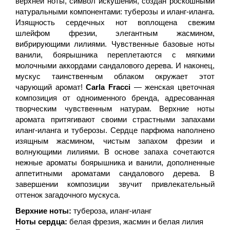
верхней ноты, символ искушения, создан роскошными
натуральными компонентами: туберозы и иланг-иланга.
Изящность сердечных нот воплощена свежим
шлейфом фрезии, элегантным жасмином,
вибрирующими лилиями. Чувственные базовые ноты
ванили, боярышника переплетаются с мягкими
молочными аккордами сандалового дерева. И наконец,
мускус таинственным облаком окружает этот
чарующий аромат!
Carla Fracci
— женская цветочная
композиция от одноименного бренда, адресованная
творческим чувственным натурам.
Верхние ноты
аромата притягивают своими страстными запахами
иланг-иланга и туберозы. Сердце парфюма наполнено
изящным жасмином, чистым запахом фрезии и
волнующими лилиями. В основе запаха сочетаются
нежные ароматы боярышника и ванили, дополненные
аппетитными ароматами сандалового дерева. В
завершении композиции звучит привлекательный
оттенок загадочного мускуса.
Верхние ноты:
тубероза, иланг-иланг
Ноты сердца:
белая фрезия, жасмин и белая лилия