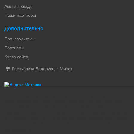
загадочного мускуса.Верхние ноты: тубероза, иланг-
илангНоты сердца: белая фрезия, жасмин и белая
Акции и скидки
лилияБазовые ноты: ваниль и мускусКупить Carla Fracci
Наши партнеры
by Carla Fracci по самой низкой цене в Минске и РБ
можно на нашем сайте Perfumer.by Доступен в
Дополнительно
различных вариантах объема 30 мл, 50 мл..
Производители
Партнёры
Карта сайта
Республика Беларусь, г. Минск
женские духи, купить духи, французские духи, туалетная вода для мужчин,
парфюмированная вода, парфюм женский, парфюмерия оригинал, парфюмерия
минск, парфюмерия купить, духи купить, женская парфюмерия, мужские духи,
парфюмерия интернет-магазин, интернет магазин духов, парфюмерия и косметика,
купить парфюм в минске, купить туалетную воду, мужская парфюмерия бай, мужская
туалетная вода, парфюмерия, мужской парфюм, женский парфюм, парфюмер
бай, парфюмер by