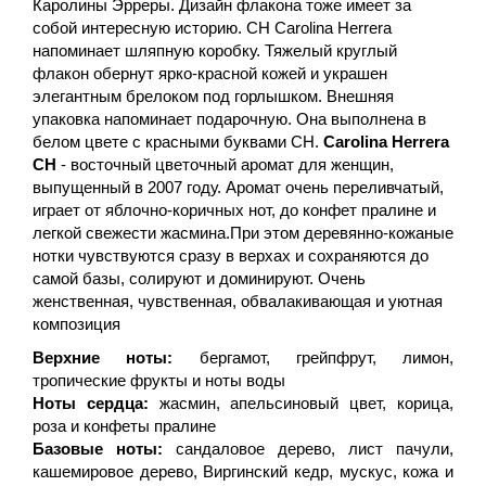
Каролины Эрреры. Дизайн флакона тоже имеет за
собой интересную историю. CH Carolina Herrera
напоминает шляпную коробку. Тяжелый круглый
флакон обернут ярко-красной кожей и украшен
элегантным брелоком под горлышком. Внешняя
упаковка напоминает подарочную. Она выполнена в
белом цвете с красными буквами CH.
Carolina Herrera
CH
- восточный цветочный аромат для женщин,
выпущенный в 2007 году. Аромат очень переливчатый,
играет от яблочно-коричных нот, до конфет пралине и
легкой свежести жасмина.При этом деревянно-кожаные
нотки чувствуются сразу в верхах и сохраняются до
самой базы, солируют и доминируют. Очень
женственная, чувственная, обвалакивающая и уютная
композиция
Верхние ноты:
бергамот, грейпфрут, лимон,
тропические фрукты и ноты воды
Ноты сердца:
жасмин, апельсиновый цвет, корица,
роза и конфеты пралине
Базовые ноты:
сандаловое дерево, лист пачули,
кашемировое дерево, Виргинский кедр, мускус, кожа и