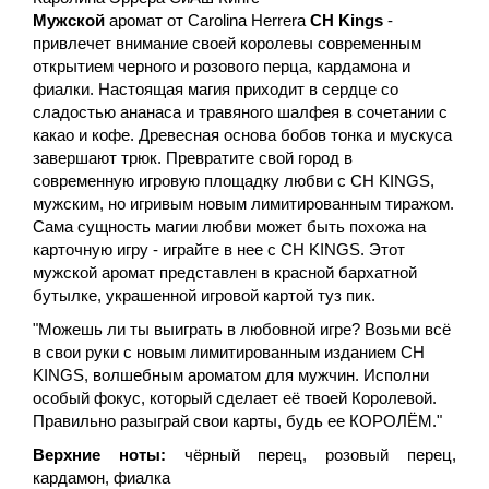
Мужской
аромат от Carolina Herrera
CH
Kings
-
привлечет внимание своей королевы современным
открытием черного и розового перца, кардамона и
фиалки. Настоящая магия приходит в сердце со
сладостью ананаса и травяного шалфея в сочетании с
какао и кофе. Древесная основа бобов тонка и мускуса
завершают трюк. Превратите свой город в
современную игровую площадку любви с CH KINGS,
мужским, но игривым новым лимитированным тиражом.
Сама сущность магии любви может быть похожа на
карточную игру - играйте в нее с CH KINGS. Этот
мужской аромат представлен в красной бархатной
бутылке, украшенной игровой картой туз пик.
"Можешь ли ты выиграть в любовной игре? Возьми всё
в свои руки с новым лимитированным изданием CH
KINGS, волшебным ароматом для мужчин. Исполни
особый фокус, который сделает её твоей Королевой.
Правильно разыграй свои карты, будь ее КОРОЛЁМ."
Верхние ноты:
чёрный перец, розовый перец,
кардамон, фиалка