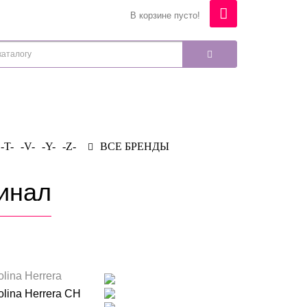
В корзине пусто!
-T-
-V-
-Y-
-Z-
ВСЕ БРЕНДЫ
гинал
olina Herrera
olina Herrera CH