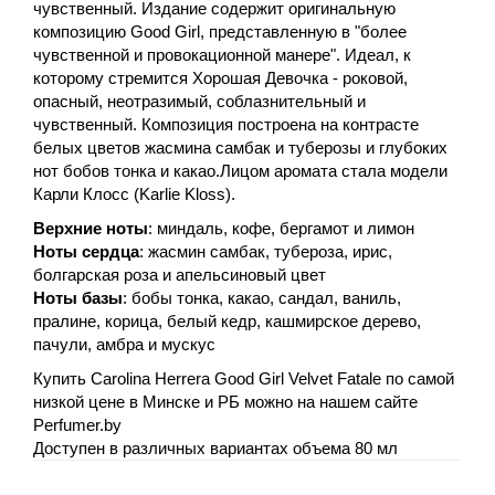
чувственный. Издание содержит оригинальную
композицию Good Girl, представленную в "более
чувственной и провокационной манере". Идеал, к
которому стремится Хорошая Девочка - роковой,
опасный, неотразимый, соблазнительный и
чувственный. Композиция построена на контрасте
белых цветов жасмина самбак и туберозы и глубоких
нот бобов тонка и какао.Лицом аромата стала модели
Карли Клосс (Karlie Kloss).
Верхние ноты
: миндаль, кофе, бергамот и лимон
Ноты сердца
: жасмин самбак, тубероза, ирис,
болгарская роза и апельсиновый цвет
Ноты базы
: бобы тонка, какао, сандал, ваниль,
пралине, корица, белый кедр, кашмирское дерево,
пачули, амбра и мускус
Купить Carolina Herrera Good Girl Velvet Fatale по самой
низкой цене в Минске и РБ можно на нашем сайте
Perfumer.by
Доступен в различных вариантах объема 80 мл