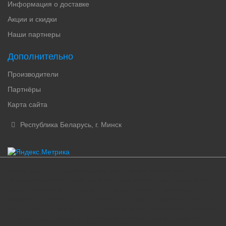
Информация о доставке
Акции и скидки
Наши партнеры
Дополнительно
Производители
Партнёры
Карта сайта
Республика Беларусь, г. Минск
женские духи, купить духи, французские духи, туалетная вода для мужчин,
парфюмированная вода, парфюм женский, парфюмерия оригинал, парфюмерия
минск, парфюмерия купить, духи купить, женская парфюмерия, мужские духи,
парфюмерия интернет-магазин, интернет магазин духов, парфюмерия и косметика,
купить парфюм в минске, купить туалетную воду, мужская парфюмерия бай, мужская
туалетная вода, парфюмерия, мужской парфюм, женский парфюм, парфюмер