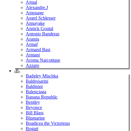
Ajmal
Alexandre.J
Amouage
Angel Schlesser
Annayake
Annick Goutal
Antonio Banderas
Aramis
Armaf
Armand Basi
Armani
Aroma Narcotique
Azzaro
-B-
Badgley Mischka
Baldessarini
Baldinini
Balenciaga
Banana Republic
Bentley
Beyonce
Bill Blass
Blumarine
Boadicea the Victorious
Bogart