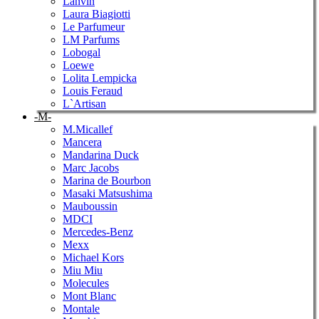
Lanvin
Laura Biagiotti
Le Parfumeur
LM Parfums
Lobogal
Loewe
Lolita Lempicka
Louis Feraud
L`Artisan
-M-
M.Micallef
Mancera
Mandarina Duck
Marc Jacobs
Marina de Bourbon
Masaki Matsushima
Mauboussin
MDCI
Mercedes-Benz
Mexx
Michael Kors
Miu Miu
Molecules
Mont Blanc
Montale