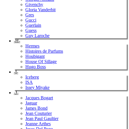
Givenchy
Gloria Vanderbit
Gres
Gucci
Guerlain
Guess
Guy Laroche
-H-
Hermes
Histoires de Parfums
Houbigant
House Of Sillage
Hugo Boss
-I-
Iceberg
ISA
Issey Miyake
-J-
Jacques Bogart
Jaguar
James Bond
Jean Couturier
Jean Paul Gaultier
Jeanne Arthes
Jesus Del Pozo