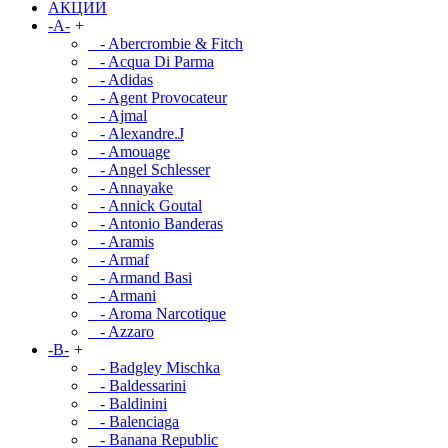
АКЦИИ
-A-
+
- Abercrombie & Fitch
- Acqua Di Parma
- Adidas
- Agent Provocateur
- Ajmal
- Alexandre.J
- Amouage
- Angel Schlesser
- Annayake
- Annick Goutal
- Antonio Banderas
- Aramis
- Armaf
- Armand Basi
- Armani
- Aroma Narcotique
- Azzaro
-B-
+
- Badgley Mischka
- Baldessarini
- Baldinini
- Balenciaga
- Banana Republic