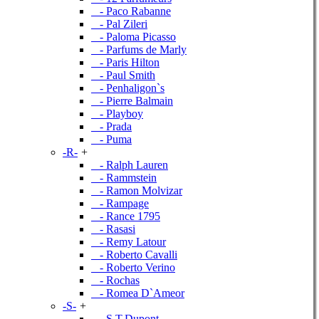
- Paco Rabanne
- Pal Zileri
- Paloma Picasso
- Parfums de Marly
- Paris Hilton
- Paul Smith
- Penhaligon`s
- Pierre Balmain
- Playboy
- Prada
- Puma
-R-
+
- Ralph Lauren
- Rammstein
- Ramon Molvizar
- Rampage
- Rance 1795
- Rasasi
- Remy Latour
- Roberto Cavalli
- Roberto Verino
- Rochas
- Romea D`Ameor
-S-
+
- S.T.Dupont