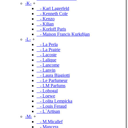
-K-
+
- Karl Lagerfeld
- Kenneth Cole
- Kenzo
- Kilian
- Korloff Paris
- Maison Francis Kurkdjian
-L-
+
- La Perla
- La Prairie
- Lacoste
- Lalique
- Lancome
- Lanvin
- Laura Biagiotti
- Le Parfumeur
- LM Parfums
- Lobogal
- Loewe
- Lolita Lempicka
- Louis Feraud
- L`Artisan
-M-
+
- M.Micallef
- Mancera