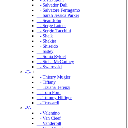
- Salvador Dali
- Salvatore Ferragamo
- Sarah Jessica Parker
- Sean John
- Serge Lutens
- Sergio Tacchini
- Shaik
- Shakira
- Shiseido
- Sisley
- Sonia Rykiel
- Stella McCartney
- Swarovski
-T-
+
- Thierry Mugler
- Tiffany
- Tiziana Terenzi
- Tom Ford
- Tommy Hilfiger
- Trussardi
-V-
+
- Valentino
- Van Cleef
- Vanderbilt