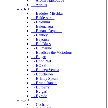
- Aroma Narcotique
- Azzaro
-B-
+
- Badgley Mischka
- Baldessarini
- Baldinini
- Balenciaga
- Banana Republic
- Bentley
- Beyonce
- Bill Blass
- Blumarine
- Boadicea the Victorious
- Bogart
- Bond №9
- BOSS
- Bottega Veneta
- Boucheron
- Britney Spears
- Bruno Banani
- Burberry
- Bvlgari
- Byredo
-C-
+
- Cacharel