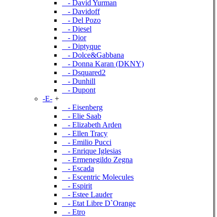
- David Yurman
- Davidoff
- Del Pozo
- Diesel
- Dior
- Diptyque
- Dolce&Gabbana
- Donna Karan (DKNY)
- Dsquared2
- Dunhill
- Dupont
-E-
+
- Eisenberg
- Elie Saab
- Elizabeth Arden
- Ellen Tracy
- Emilio Pucci
- Enrique Iglesias
- Ermenegildo Zegna
- Escada
- Escentric Molecules
- Espirit
- Estee Lauder
- Etat Libre D`Orange
- Etro