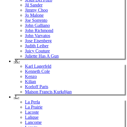
Jil Sander
Jimmy Choo
Jo Malone
Joe Sorrento
John Galliano
John Richmond
John Varvatos
Jose Eisenberg
Judith Leiber
Juicy Couture
Juliette Has A Gun
-K-
Karl Lagerfeld
Kenneth Cole
Kenzo
Kilian
Korloff Paris
Maison Francis Kurkdjian
-L-
La Perla
La Prairie
Lacoste
Lalique
Lancome