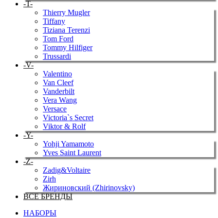
-T-
Thierry Mugler
Tiffany
Tiziana Terenzi
Tom Ford
Tommy Hilfiger
Trussardi
-V-
Valentino
Van Cleef
Vanderbilt
Vera Wang
Versace
Victoria`s Secret
Viktor & Rolf
-Y-
Yohji Yamamoto
Yves Saint Laurent
-Z-
Zadig&Voltaire
Zirh
Жириновский (Zhirinovsky)
ВСЕ БРЕНДЫ
НАБОРЫ