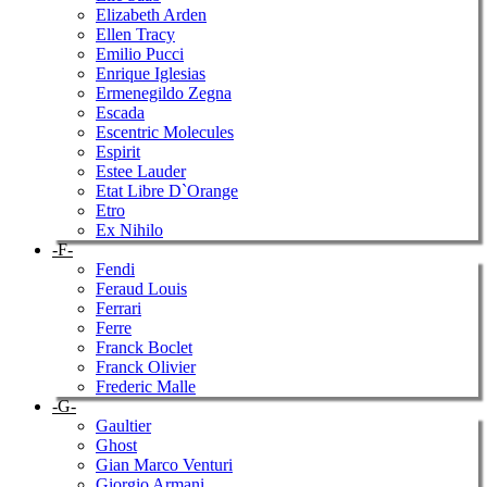
Elizabeth Arden
Ellen Tracy
Emilio Pucci
Enrique Iglesias
Ermenegildo Zegna
Escada
Escentric Molecules
Espirit
Estee Lauder
Etat Libre D`Orange
Etro
Ex Nihilo
-F-
Fendi
Feraud Louis
Ferrari
Ferre
Franck Boclet
Franck Olivier
Frederic Malle
-G-
Gaultier
Ghost
Gian Marco Venturi
Giorgio Armani