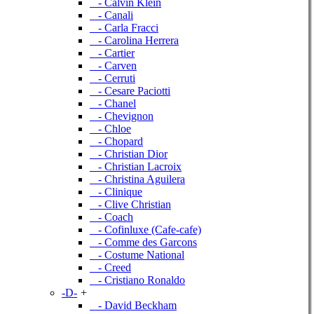
- Calvin Klein
- Canali
- Carla Fracci
- Carolina Herrera
- Cartier
- Carven
- Cerruti
- Cesare Paciotti
- Chanel
- Chevignon
- Chloe
- Chopard
- Christian Dior
- Christian Lacroix
- Christina Aguilera
- Clinique
- Clive Christian
- Coach
- Cofinluxe (Cafe-cafe)
- Comme des Garcons
- Costume National
- Creed
- Cristiano Ronaldo
-D-
+
- David Beckham