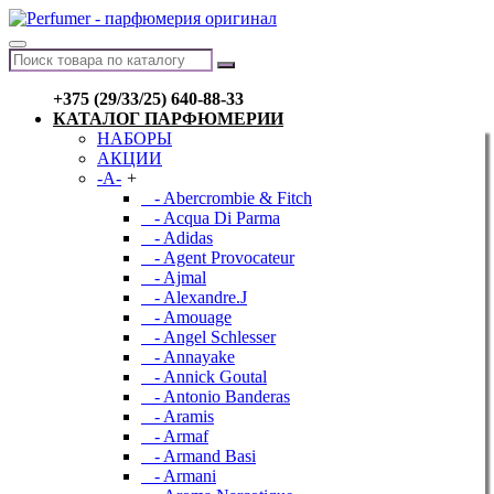
+375 (29/33/25) 640-88-33
КАТАЛОГ ПАРФЮМЕРИИ
НАБОРЫ
АКЦИИ
-A-
+
- Abercrombie & Fitch
- Acqua Di Parma
- Adidas
- Agent Provocateur
- Ajmal
- Alexandre.J
- Amouage
- Angel Schlesser
- Annayake
- Annick Goutal
- Antonio Banderas
- Aramis
- Armaf
- Armand Basi
- Armani