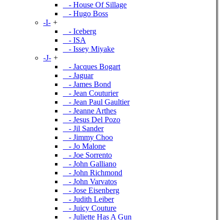
- House Of Sillage
- Hugo Boss
-I-
+
- Iceberg
- ISA
- Issey Miyake
-J-
+
- Jacques Bogart
- Jaguar
- James Bond
- Jean Couturier
- Jean Paul Gaultier
- Jeanne Arthes
- Jesus Del Pozo
- Jil Sander
- Jimmy Choo
- Jo Malone
- Joe Sorrento
- John Galliano
- John Richmond
- John Varvatos
- Jose Eisenberg
- Judith Leiber
- Juicy Couture
- Juliette Has A Gun