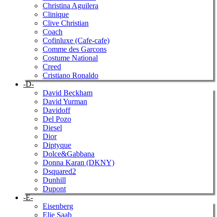
Christina Aguilera
Clinique
Clive Christian
Coach
Cofinluxe (Cafe-cafe)
Comme des Garcons
Costume National
Creed
Cristiano Ronaldo
-D-
David Beckham
David Yurman
Davidoff
Del Pozo
Diesel
Dior
Diptyque
Dolce&Gabbana
Donna Karan (DKNY)
Dsquared2
Dunhill
Dupont
-E-
Eisenberg
Elie Saab