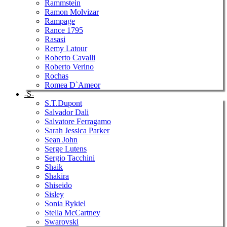
Rammstein
Ramon Molvizar
Rampage
Rance 1795
Rasasi
Remy Latour
Roberto Cavalli
Roberto Verino
Rochas
Romea D`Ameor
-S-
S.T.Dupont
Salvador Dali
Salvatore Ferragamo
Sarah Jessica Parker
Sean John
Serge Lutens
Sergio Tacchini
Shaik
Shakira
Shiseido
Sisley
Sonia Rykiel
Stella McCartney
Swarovski