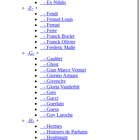
- Ex Nihilo
-F-
+
- Fendi
- Feraud Louis
- Ferrari
- Ferre
- Franck Boclet
- Franck Olivier
- Frederic Malle
-G-
+
- Gaultier
- Ghost
- Gian Marco Venturi
- Giorgio Armani
- Givenchy
- Gloria Vanderbit
- Gres
- Gucci
- Guerlain
- Guess
- Guy Laroche
-H-
+
- Hermes
- Histoires de Parfums
- Houbigant