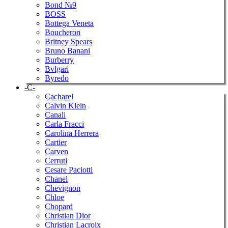
Bond №9
BOSS
Bottega Veneta
Boucheron
Britney Spears
Bruno Banani
Burberry
Bvlgari
Byredo
-C-
Cacharel
Calvin Klein
Canali
Carla Fracci
Carolina Herrera
Cartier
Carven
Cerruti
Cesare Paciotti
Chanel
Chevignon
Chloe
Chopard
Christian Dior
Christian Lacroix