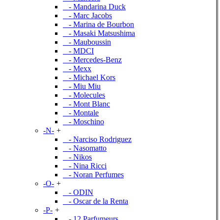
- Mandarina Duck
- Marc Jacobs
- Marina de Bourbon
- Masaki Matsushima
- Mauboussin
- MDCI
- Mercedes-Benz
- Mexx
- Michael Kors
- Miu Miu
- Molecules
- Mont Blanc
- Montale
- Moschino
-N-
+
- Narciso Rodriguez
- Nasomatto
- Nikos
- Nina Ricci
- Noran Perfumes
-O-
+
- ODIN
- Oscar de la Renta
-P-
+
- 12 Parfumeurs