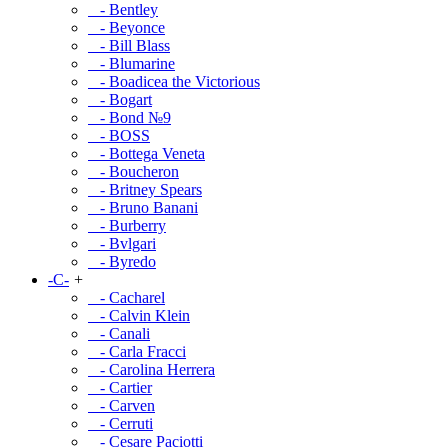
- Bentley
- Beyonce
- Bill Blass
- Blumarine
- Boadicea the Victorious
- Bogart
- Bond №9
- BOSS
- Bottega Veneta
- Boucheron
- Britney Spears
- Bruno Banani
- Burberry
- Bvlgari
- Byredo
-C-
+
- Cacharel
- Calvin Klein
- Canali
- Carla Fracci
- Carolina Herrera
- Cartier
- Carven
- Cerruti
- Cesare Paciotti