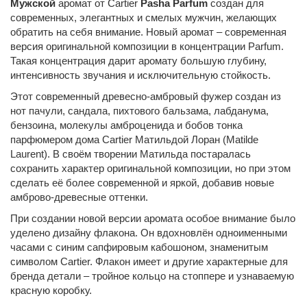
Мужской
аромат от Cartier
Pasha Parfum
создан для
современных, элегантных и смелых мужчин, желающих
обратить на себя внимание. Новый аромат – современная
версия оригинальной композиции в концентрации Parfum.
Такая концентрация дарит аромату большую глубину,
интенсивность звучания и исключительную стойкость.
Этот современный древесно-амбровый фужер создан из
нот пачули, сандала, пихтового бальзама, лабданума,
бензоина, молекулы амброценида и бобов тонка
парфюмером дома Cartier Матильдой Лоран (Matilde
Laurent). В своём творении Матильда постаралась
сохранить характер оригинальной композиции, но при этом
сделать её более современной и яркой, добавив новые
амброво-древесные оттенки.
При создании новой версии аромата особое внимание было
уделено дизайну флакона. Он вдохновлён одноименными
часами с синим сапфировым кабошоном, знаменитым
символом Cartier. Флакон имеет и другие характерные для
бренда детали – тройное кольцо на стоппере и узнаваемую
красную коробку.