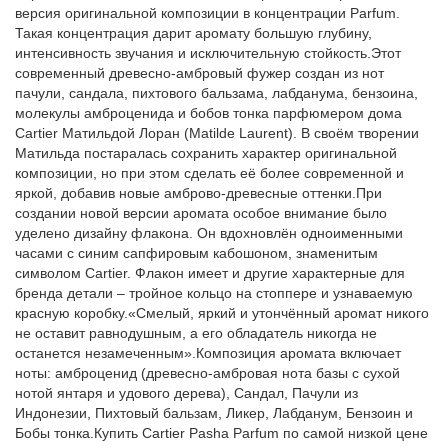
версия оригинальной композиции в концентрации Parfum.
Такая концентрация дарит аромату большую глубину,
интенсивность звучания и исключительную стойкость.Этот
современный древесно-амбровый фужер создан из нот
пачули, сандала, пихтового бальзама, лабданума, бензоина,
молекулы амброценида и бобов тонка парфюмером дома
Cartier Матильдой Лоран (Matilde Laurent). В своём творении
Матильда постаралась сохранить характер оригинальной
композиции, но при этом сделать её более современной и
яркой, добавив новые амброво-древесные оттенки.При
создании новой версии аромата особое внимание было
уделено дизайну флакона. Он вдохновлён одноименными
часами с синим сапфировым кабошоном, знаменитым
символом Cartier. Флакон имеет и другие характерные для
бренда детали – тройное кольцо на стоппере и узнаваемую
красную коробку.«Смелый, яркий и утончённый аромат никого
не оставит равнодушным, а его обладатель никогда не
останется незамеченным».Композиция аромата включает
ноты: амброценид (древесно-амбровая нота базы с сухой
нотой янтаря и удового дерева), Сандал, Пачули из
Индонезии, Пихтовый бальзам, Ликер, Лабданум, Бензоин и
Бобы тонка.Купить Cartier Pasha Parfum по самой низкой цене