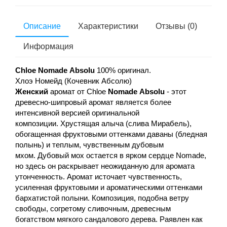
Описание
Характеристики
Отзывы (0)
Информация
Chloe Nomade
Absolu
100% оригинал.
Хлоэ Номейд (Кочевник Абсолю)
Женский
аромат от Chloe
Nomade Absolu
- этот
древесно-шипровый аромат является более
интенсивной версией оригинальной
композиции. Хрустящая алыча (слива Мирабель),
обогащенная фруктовыми оттенками даваны (бледная
полынь) и теплым, чувственным дубовым
мхом. Дубовый мох остается в ярком сердце Nomade,
но здесь он раскрывает неожиданную для аромата
утонченность. Аромат источает чувственность,
усиленная фруктовыми и ароматическими оттенками
бархатистой полыни. Композиция, подобна ветру
свободы, согретому сливочным, древесным
богатством мягкого сандалового дерева. Pаявлен как