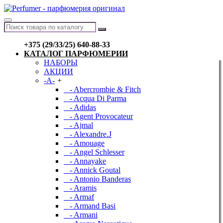
+375 (29/33/25) 640-88-33
КАТАЛОГ ПАРФЮМЕРИИ
НАБОРЫ
АКЦИИ
-A-
+
- Abercrombie & Fitch
- Acqua Di Parma
- Adidas
- Agent Provocateur
- Ajmal
- Alexandre.J
- Amouage
- Angel Schlesser
- Annayake
- Annick Goutal
- Antonio Banderas
- Aramis
- Armaf
- Armand Basi
- Armani