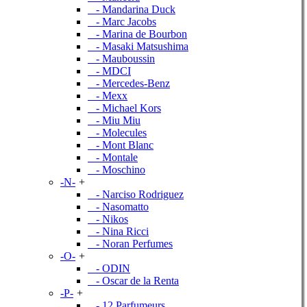
- Mandarina Duck
- Marc Jacobs
- Marina de Bourbon
- Masaki Matsushima
- Mauboussin
- MDCI
- Mercedes-Benz
- Mexx
- Michael Kors
- Miu Miu
- Molecules
- Mont Blanc
- Montale
- Moschino
-N-
+
- Narciso Rodriguez
- Nasomatto
- Nikos
- Nina Ricci
- Noran Perfumes
-O-
+
- ODIN
- Oscar de la Renta
-P-
+
- 12 Parfumeurs