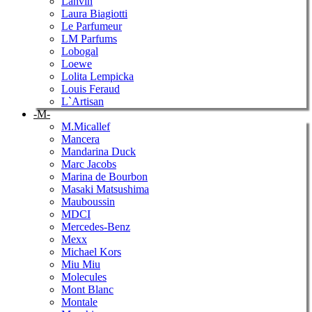
Lanvin
Laura Biagiotti
Le Parfumeur
LM Parfums
Lobogal
Loewe
Lolita Lempicka
Louis Feraud
L`Artisan
-M-
M.Micallef
Mancera
Mandarina Duck
Marc Jacobs
Marina de Bourbon
Masaki Matsushima
Mauboussin
MDCI
Mercedes-Benz
Mexx
Michael Kors
Miu Miu
Molecules
Mont Blanc
Montale