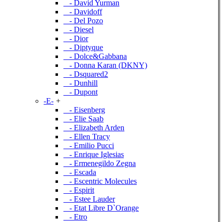
- David Yurman
- Davidoff
- Del Pozo
- Diesel
- Dior
- Diptyque
- Dolce&Gabbana
- Donna Karan (DKNY)
- Dsquared2
- Dunhill
- Dupont
-E-
+
- Eisenberg
- Elie Saab
- Elizabeth Arden
- Ellen Tracy
- Emilio Pucci
- Enrique Iglesias
- Ermenegildo Zegna
- Escada
- Escentric Molecules
- Espirit
- Estee Lauder
- Etat Libre D`Orange
- Etro