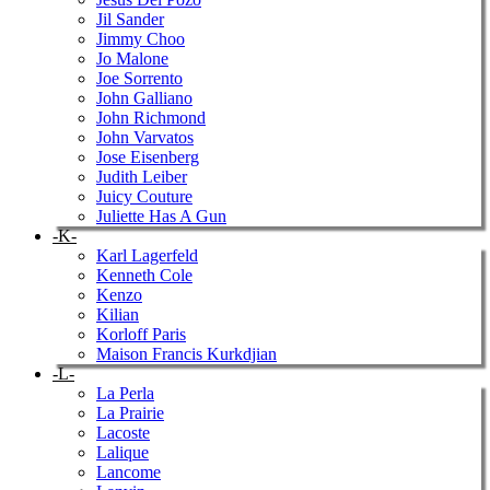
Jil Sander
Jimmy Choo
Jo Malone
Joe Sorrento
John Galliano
John Richmond
John Varvatos
Jose Eisenberg
Judith Leiber
Juicy Couture
Juliette Has A Gun
-K-
Karl Lagerfeld
Kenneth Cole
Kenzo
Kilian
Korloff Paris
Maison Francis Kurkdjian
-L-
La Perla
La Prairie
Lacoste
Lalique
Lancome