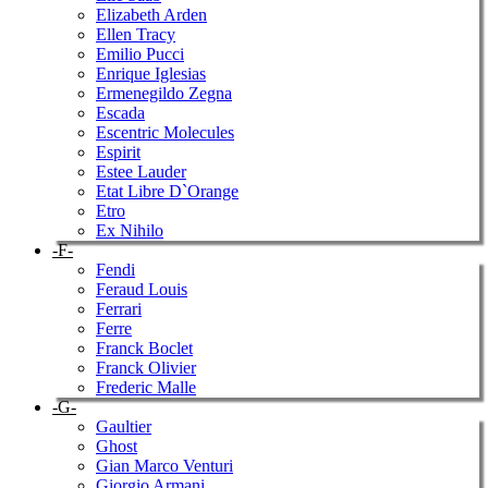
Elizabeth Arden
Ellen Tracy
Emilio Pucci
Enrique Iglesias
Ermenegildo Zegna
Escada
Escentric Molecules
Espirit
Estee Lauder
Etat Libre D`Orange
Etro
Ex Nihilo
-F-
Fendi
Feraud Louis
Ferrari
Ferre
Franck Boclet
Franck Olivier
Frederic Malle
-G-
Gaultier
Ghost
Gian Marco Venturi
Giorgio Armani