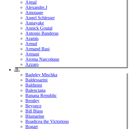
Ajmal
Alexandre.J
Amouage
Angel Schlesser
Annayake
Annick Goutal
Antonio Banderas
Aramis
Armaf
Armand Basi
Armani
Aroma Narcotique
Azzaro
-B-
Badgley Mischka
Baldessarini
Baldinini
Balenciaga
Banana Republic
Bentley
Beyonce
Bill Blass
Blumarine
Boadicea the Victorious
Bogart