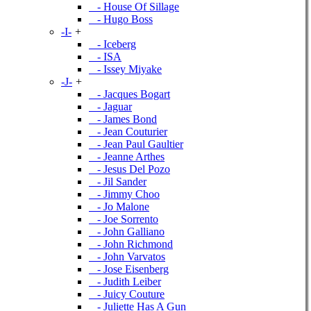
- House Of Sillage
- Hugo Boss
-I-
+
- Iceberg
- ISA
- Issey Miyake
-J-
+
- Jacques Bogart
- Jaguar
- James Bond
- Jean Couturier
- Jean Paul Gaultier
- Jeanne Arthes
- Jesus Del Pozo
- Jil Sander
- Jimmy Choo
- Jo Malone
- Joe Sorrento
- John Galliano
- John Richmond
- John Varvatos
- Jose Eisenberg
- Judith Leiber
- Juicy Couture
- Juliette Has A Gun