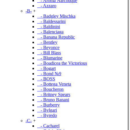
- Aroma Narcotique
- Azzaro
-B-
+
- Badgley Mischka
- Baldessarini
- Baldinini
- Balenciaga
- Banana Republic
- Bentley
- Beyonce
- Bill Blass
- Blumarine
- Boadicea the Victorious
- Bogart
- Bond №9
- BOSS
- Bottega Veneta
- Boucheron
- Britney Spears
- Bruno Banani
- Burberry
- Bvlgari
- Byredo
-C-
+
- Cacharel