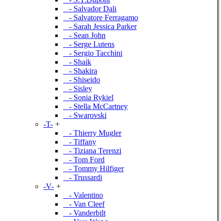
- Salvador Dali
- Salvatore Ferragamo
- Sarah Jessica Parker
- Sean John
- Serge Lutens
- Sergio Tacchini
- Shaik
- Shakira
- Shiseido
- Sisley
- Sonia Rykiel
- Stella McCartney
- Swarovski
-T-
+
- Thierry Mugler
- Tiffany
- Tiziana Terenzi
- Tom Ford
- Tommy Hilfiger
- Trussardi
-V-
+
- Valentino
- Van Cleef
- Vanderbilt