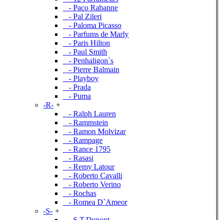
- Paco Rabanne
- Pal Zileri
- Paloma Picasso
- Parfums de Marly
- Paris Hilton
- Paul Smith
- Penhaligon`s
- Pierre Balmain
- Playboy
- Prada
- Puma
-R-
+
- Ralph Lauren
- Rammstein
- Ramon Molvizar
- Rampage
- Rance 1795
- Rasasi
- Remy Latour
- Roberto Cavalli
- Roberto Verino
- Rochas
- Romea D`Ameor
-S-
+
- S.T.Dupont