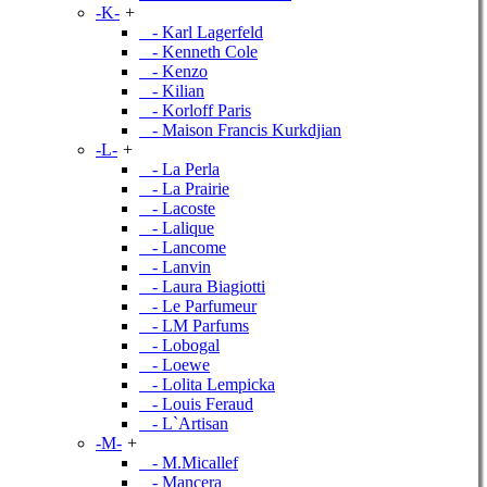
-K-
+
- Karl Lagerfeld
- Kenneth Cole
- Kenzo
- Kilian
- Korloff Paris
- Maison Francis Kurkdjian
-L-
+
- La Perla
- La Prairie
- Lacoste
- Lalique
- Lancome
- Lanvin
- Laura Biagiotti
- Le Parfumeur
- LM Parfums
- Lobogal
- Loewe
- Lolita Lempicka
- Louis Feraud
- L`Artisan
-M-
+
- M.Micallef
- Mancera