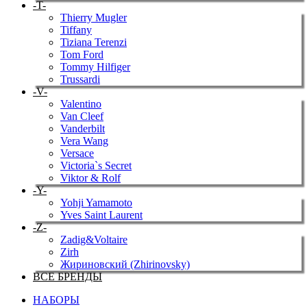
-T-
Thierry Mugler
Tiffany
Tiziana Terenzi
Tom Ford
Tommy Hilfiger
Trussardi
-V-
Valentino
Van Cleef
Vanderbilt
Vera Wang
Versace
Victoria`s Secret
Viktor & Rolf
-Y-
Yohji Yamamoto
Yves Saint Laurent
-Z-
Zadig&Voltaire
Zirh
Жириновский (Zhirinovsky)
ВСЕ БРЕНДЫ
НАБОРЫ