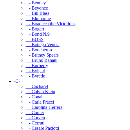
- Bentley
- Beyonce
- Bill Blass
- Blumarine
- Boadicea the Victorious
- Bogart
- Bond №9
- BOSS
- Bottega Veneta
- Boucheron
- Britney Spears
- Bruno Banani
- Burberry
- Bvlgari
- Byredo
-C-
+
- Cacharel
- Calvin Klein
- Canali
- Carla Fracci
- Carolina Herrera
- Cartier
- Carven
- Cerruti
- Cesare Paciotti