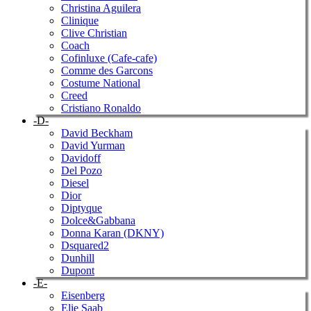
Christina Aguilera
Clinique
Clive Christian
Coach
Cofinluxe (Cafe-cafe)
Comme des Garcons
Costume National
Creed
Cristiano Ronaldo
-D-
David Beckham
David Yurman
Davidoff
Del Pozo
Diesel
Dior
Diptyque
Dolce&Gabbana
Donna Karan (DKNY)
Dsquared2
Dunhill
Dupont
-E-
Eisenberg
Elie Saab