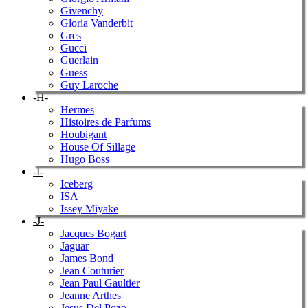
Givenchy
Gloria Vanderbit
Gres
Gucci
Guerlain
Guess
Guy Laroche
-H-
Hermes
Histoires de Parfums
Houbigant
House Of Sillage
Hugo Boss
-I-
Iceberg
ISA
Issey Miyake
-J-
Jacques Bogart
Jaguar
James Bond
Jean Couturier
Jean Paul Gaultier
Jeanne Arthes
Jesus Del Pozo