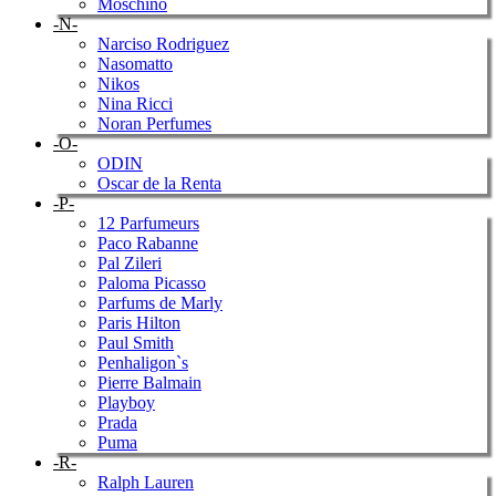
Moschino
-N-
Narciso Rodriguez
Nasomatto
Nikos
Nina Ricci
Noran Perfumes
-O-
ODIN
Oscar de la Renta
-P-
12 Parfumeurs
Paco Rabanne
Pal Zileri
Paloma Picasso
Parfums de Marly
Paris Hilton
Paul Smith
Penhaligon`s
Pierre Balmain
Playboy
Prada
Puma
-R-
Ralph Lauren