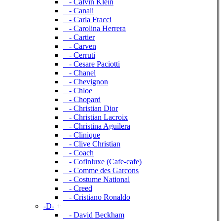
- Calvin Klein
- Canali
- Carla Fracci
- Carolina Herrera
- Cartier
- Carven
- Cerruti
- Cesare Paciotti
- Chanel
- Chevignon
- Chloe
- Chopard
- Christian Dior
- Christian Lacroix
- Christina Aguilera
- Clinique
- Clive Christian
- Coach
- Cofinluxe (Cafe-cafe)
- Comme des Garcons
- Costume National
- Creed
- Cristiano Ronaldo
-D-
+
- David Beckham