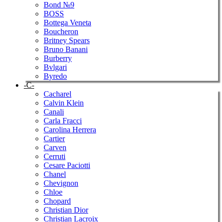
Bond №9
BOSS
Bottega Veneta
Boucheron
Britney Spears
Bruno Banani
Burberry
Bvlgari
Byredo
-C-
Cacharel
Calvin Klein
Canali
Carla Fracci
Carolina Herrera
Cartier
Carven
Cerruti
Cesare Paciotti
Chanel
Chevignon
Chloe
Chopard
Christian Dior
Christian Lacroix