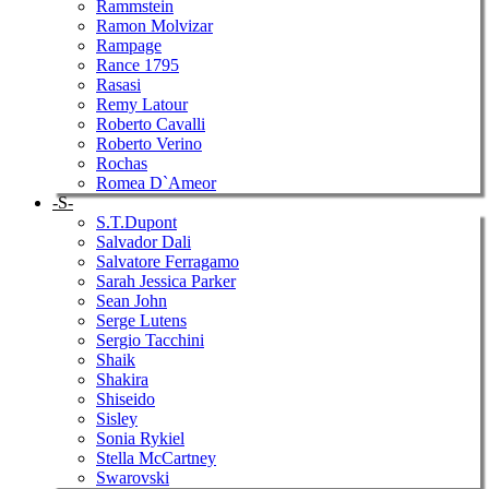
Rammstein
Ramon Molvizar
Rampage
Rance 1795
Rasasi
Remy Latour
Roberto Cavalli
Roberto Verino
Rochas
Romea D`Ameor
-S-
S.T.Dupont
Salvador Dali
Salvatore Ferragamo
Sarah Jessica Parker
Sean John
Serge Lutens
Sergio Tacchini
Shaik
Shakira
Shiseido
Sisley
Sonia Rykiel
Stella McCartney
Swarovski