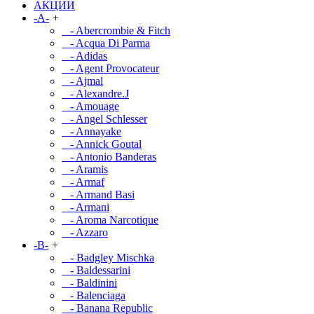
АКЦИИ
-A-
+
- Abercrombie & Fitch
- Acqua Di Parma
- Adidas
- Agent Provocateur
- Ajmal
- Alexandre.J
- Amouage
- Angel Schlesser
- Annayake
- Annick Goutal
- Antonio Banderas
- Aramis
- Armaf
- Armand Basi
- Armani
- Aroma Narcotique
- Azzaro
-B-
+
- Badgley Mischka
- Baldessarini
- Baldinini
- Balenciaga
- Banana Republic