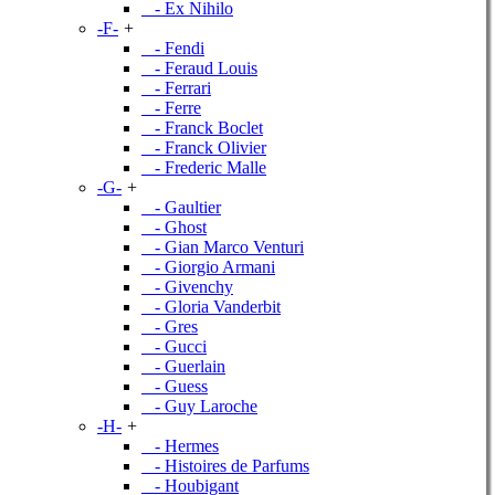
- Ex Nihilo
-F-
+
- Fendi
- Feraud Louis
- Ferrari
- Ferre
- Franck Boclet
- Franck Olivier
- Frederic Malle
-G-
+
- Gaultier
- Ghost
- Gian Marco Venturi
- Giorgio Armani
- Givenchy
- Gloria Vanderbit
- Gres
- Gucci
- Guerlain
- Guess
- Guy Laroche
-H-
+
- Hermes
- Histoires de Parfums
- Houbigant