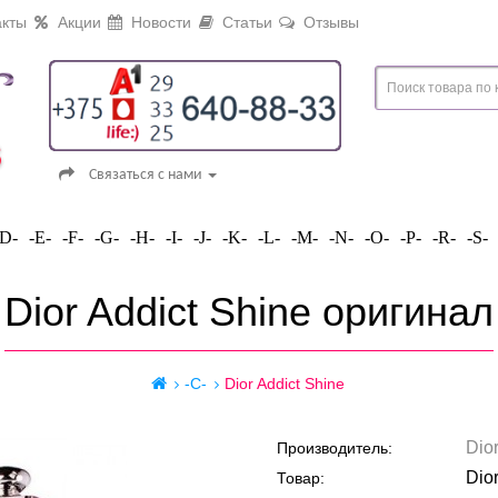
кты
Акции
Новости
Статьи
Отзывы
Связаться с нами
-D-
-E-
-F-
-G-
-H-
-I-
-J-
-K-
-L-
-M-
-N-
-O-
-P-
-R-
-S-
Dior Addict Shine оригинал
-C-
Dior Addict Shine
Dio
Производитель:
Dior
Товар: