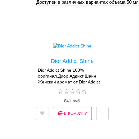
Доступен в различных вариантах объема 50 мл
Dior Addict Shine
Dior Addict Shine 100%
оригинал.Диор Аддикт Шайн
Женский аромат от Dior Addict
Shine создан для молодой
девушки, веселой и загадочной,
которая своей красотой и
641 руб.
жизнерадостностью несет в мир
счастье. В центре аромата нотки
В КОРЗИНУ
цедры, малины, гардении и
древесины кедра. Волнующий,
истинно женственный
аромат. Dior Addict Shine - это