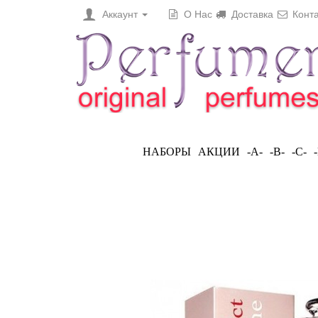
Аккаунт
О Нас
Доставка
Конта
НАБОРЫ
АКЦИИ
-A-
-B-
-C-