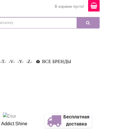
В корзине пусто!
-T-
-V-
-Y-
-Z-
ВСЕ БРЕНДЫ
r
 Addict Shine