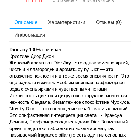
0 отзывов
/
Написать отзыв
Описание
Характеристики
Отзывы (0)
Информация
Dior Joy
100% оригинал.
Кристиан Диор Джой
Женский
аромат от Dior
Joy -
это одновременно яркий,
чистый и благородный аромат.Joy by Dior — это
отражение нежности и в то же время энергичности. Это
ода радости и жизни. Необыкновенная парфюмерная
вода с очень яркими и чувственными нотами.
Искристость цветов и цитрусовых фруктов, молочная
нежность Сандала, безмятежное спокойствие Мускуса.
"Joy by Dior — это воплощение незабываемых эмоций.
Это ольфактивная интерпретация света." - Франсуа
Демаши, Парфюмер-создатель дома Dior. Знаменитый
бренд представил абсолютно новый аромат, так
называемый fragrance pillar (то есть один из основных