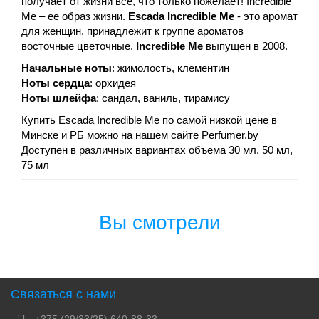
получает от жизни все, что только пожелает! Incredible
Me – ее образ жизни.
Escada
Incredible Me
- это аромат
для женщин, принадлежит к группе ароматов
восточные цветочные.
Incredible Me
выпущен в 2008.
Начальные ноты
: жимолость, клементин
Ноты сердца
: орхидея
Ноты шлейфа
: сандал, ваниль, тирамису
Купить Escada Incredible Me по самой низкой цене в
Минске и РБ можно на нашем сайте Perfumer.by
Доступен в различных вариантах объема 30 мл, 50 мл,
75 мл
Вы смотрели
Связаться с нами
+375 (29/33/25) 640-88-33