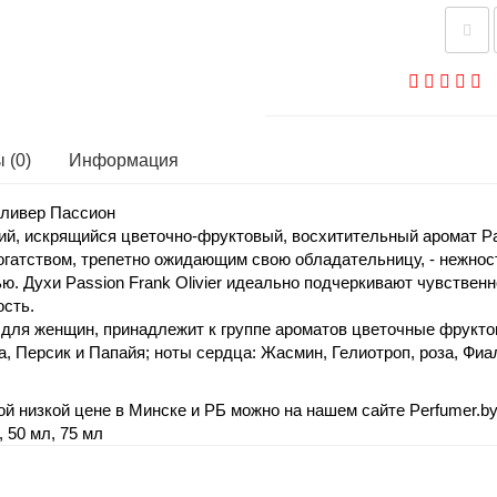
 (0)
Информация
Оливер Пассион
кий, искрящийся цветочно-фруктовый, восхитительный аромат Passi
богатством, трепетно ожидающим свою обладательницу, - нежно
. Духи Passion Frank Olivier идеально подчеркивают чувственн
ость.
 для женщин, принадлежит к группе ароматов цветочные фрукт
, Персик и Папайя; ноты сердца: Жасмин, Гелиотроп, роза, Фиал
мой низкой цене в Минске и РБ можно на нашем сайте Perfumer.b
 50 мл, 75 мл