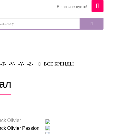
В корзине пусто!
-T-
-V-
-Y-
-Z-
ВСЕ БРЕНДЫ
нал
ck Olivier
ck Olivier Passion