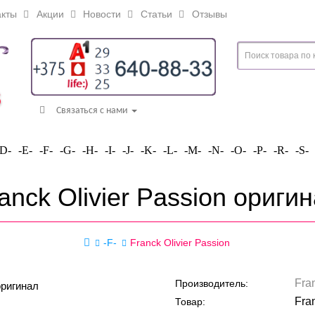
кты
Акции
Новости
Статьи
Отзывы
Связаться с нами
-D-
-E-
-F-
-G-
-H-
-I-
-J-
-K-
-L-
-M-
-N-
-O-
-P-
-R-
-S-
anck Olivier Passion ориги
-F-
Franck Olivier Passion
Fran
Производитель:
Fran
Товар: