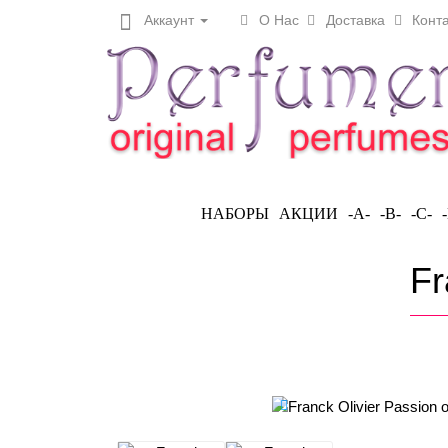
Аккаунт
О Нас
Доставка
Конта
НАБОРЫ
АКЦИИ
-A-
-B-
-C-
Fr