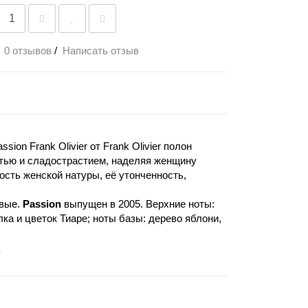
0 отзывов
/
Написать отзыв
on Frank Olivier от Frank Olivier полон
стью и сладострастием, наделяя женщину
ость женской натуры, её утонченность,
овые.
Passion
выпущен в 2005. Верхние ноты:
ка и цветок Тиаре; ноты базы: дерево яблони,
y