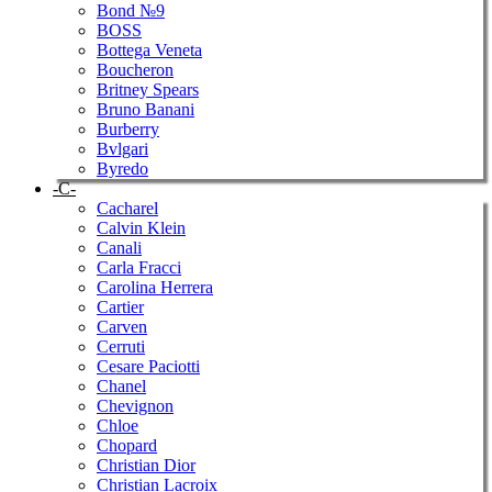
Bond №9
BOSS
Bottega Veneta
Boucheron
Britney Spears
Bruno Banani
Burberry
Bvlgari
Byredo
-C-
Cacharel
Calvin Klein
Canali
Carla Fracci
Carolina Herrera
Cartier
Carven
Cerruti
Cesare Paciotti
Chanel
Chevignon
Chloe
Chopard
Christian Dior
Christian Lacroix