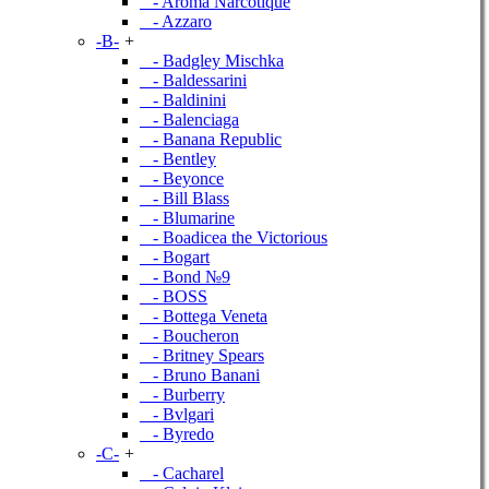
- Aroma Narcotique
- Azzaro
-B-
+
- Badgley Mischka
- Baldessarini
- Baldinini
- Balenciaga
- Banana Republic
- Bentley
- Beyonce
- Bill Blass
- Blumarine
- Boadicea the Victorious
- Bogart
- Bond №9
- BOSS
- Bottega Veneta
- Boucheron
- Britney Spears
- Bruno Banani
- Burberry
- Bvlgari
- Byredo
-C-
+
- Cacharel