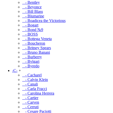
- Bentley
- Beyonce
- Bill Blass
- Blumarine
- Boadicea the Victorious
- Bogart
- Bond №9
- BOSS
- Bottega Veneta
- Boucheron
- Britney Spears
- Bruno Banani
- Burberry
- Bvlgari
- Byredo
-C-
+
- Cacharel
- Calvin Klein
- Canali
- Carla Fracci
- Carolina Herrera
- Cartier
- Carven
- Cerruti
- Cesare Paciotti