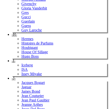
Givenchy
Gloria Vanderbit
Gres
Gucci
Guerlain
Guess
Guy Laroche
-H-
Hermes
Histoires de Parfums
Houbigant
House Of Sillage
Hugo Boss
-I-
Iceberg
ISA
Issey Miyake
-J-
Jacques Bogart
Jaguar
James Bond
Jean Couturier
Jean Paul Gaultier
Jeanne Arthes
Jesus Del Pozo