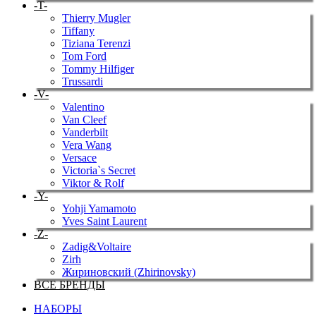
-T-
Thierry Mugler
Tiffany
Tiziana Terenzi
Tom Ford
Tommy Hilfiger
Trussardi
-V-
Valentino
Van Cleef
Vanderbilt
Vera Wang
Versace
Victoria`s Secret
Viktor & Rolf
-Y-
Yohji Yamamoto
Yves Saint Laurent
-Z-
Zadig&Voltaire
Zirh
Жириновский (Zhirinovsky)
ВСЕ БРЕНДЫ
НАБОРЫ