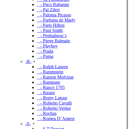
- Paco Rabanne
- Pal Zileri
- Paloma Picasso
- Parfums de Marly
- Paris Hilton
- Paul Smith
- Penhaligon`s
- Pierre Balmain
- Playboy
- Prada
- Puma
-R-
+
- Ralph Lauren
- Rammstein
- Ramon Molvizar
- Rampage
- Rance 1795
- Rasasi
- Remy Latour
- Roberto Cavalli
- Roberto Verino
- Rochas
- Romea D`Ameor
-S-
+
- S.T.Dupont