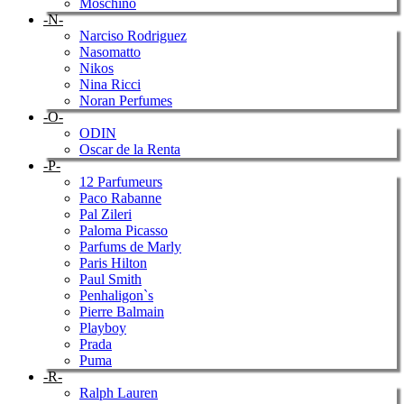
Moschino
-N-
Narciso Rodriguez
Nasomatto
Nikos
Nina Ricci
Noran Perfumes
-O-
ODIN
Oscar de la Renta
-P-
12 Parfumeurs
Paco Rabanne
Pal Zileri
Paloma Picasso
Parfums de Marly
Paris Hilton
Paul Smith
Penhaligon`s
Pierre Balmain
Playboy
Prada
Puma
-R-
Ralph Lauren