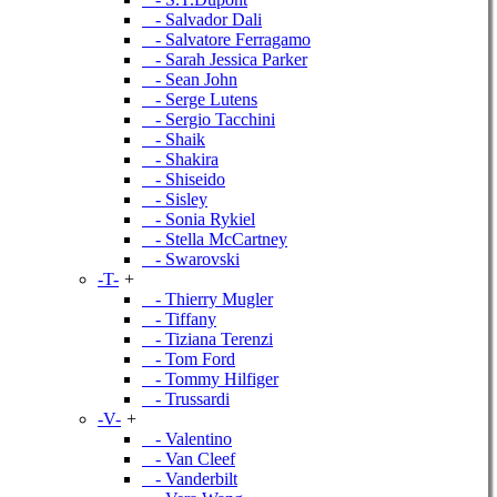
- Salvador Dali
- Salvatore Ferragamo
- Sarah Jessica Parker
- Sean John
- Serge Lutens
- Sergio Tacchini
- Shaik
- Shakira
- Shiseido
- Sisley
- Sonia Rykiel
- Stella McCartney
- Swarovski
-T-
+
- Thierry Mugler
- Tiffany
- Tiziana Terenzi
- Tom Ford
- Tommy Hilfiger
- Trussardi
-V-
+
- Valentino
- Van Cleef
- Vanderbilt