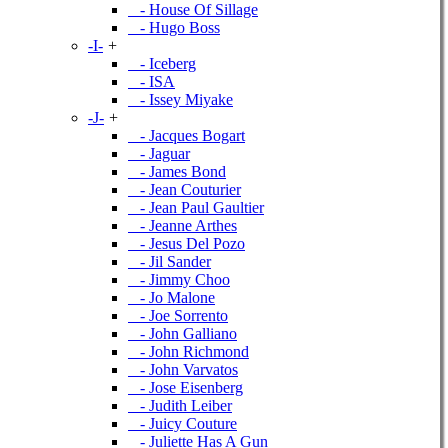
- House Of Sillage
- Hugo Boss
-I-
+
- Iceberg
- ISA
- Issey Miyake
-J-
+
- Jacques Bogart
- Jaguar
- James Bond
- Jean Couturier
- Jean Paul Gaultier
- Jeanne Arthes
- Jesus Del Pozo
- Jil Sander
- Jimmy Choo
- Jo Malone
- Joe Sorrento
- John Galliano
- John Richmond
- John Varvatos
- Jose Eisenberg
- Judith Leiber
- Juicy Couture
- Juliette Has A Gun