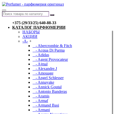
+375 (29/33/25) 640-88-33
КАТАЛОГ ПАРФЮМЕРИИ
НАБОРЫ
АКЦИИ
-A-
+
- Abercrombie & Fitch
- Acqua Di Parma
- Adidas
- Agent Provocateur
- Ajmal
- Alexandre.J
- Amouage
- Angel Schlesser
- Annayake
- Annick Goutal
- Antonio Banderas
- Aramis
- Armaf
- Armand Basi
- Armani