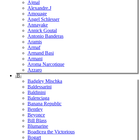
Ajmal
Alexandre.J
Amouage
Angel Schlesser
Annayake
Annick Goutal
Antonio Banderas
Aramis
Armaf
Armand Basi
Armani
Aroma Narcotique
Azzaro
-B-
Badgley Mischka
Baldessarini
Baldinini
Balenciaga
Banana Republic
Bentley
Beyonce
Bill Blass
Blumarine
Boadicea the Victorious
Bogart