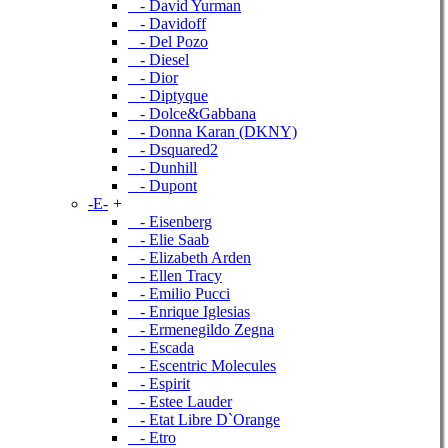
- David Yurman
- Davidoff
- Del Pozo
- Diesel
- Dior
- Diptyque
- Dolce&Gabbana
- Donna Karan (DKNY)
- Dsquared2
- Dunhill
- Dupont
-E-
+
- Eisenberg
- Elie Saab
- Elizabeth Arden
- Ellen Tracy
- Emilio Pucci
- Enrique Iglesias
- Ermenegildo Zegna
- Escada
- Escentric Molecules
- Espirit
- Estee Lauder
- Etat Libre D`Orange
- Etro