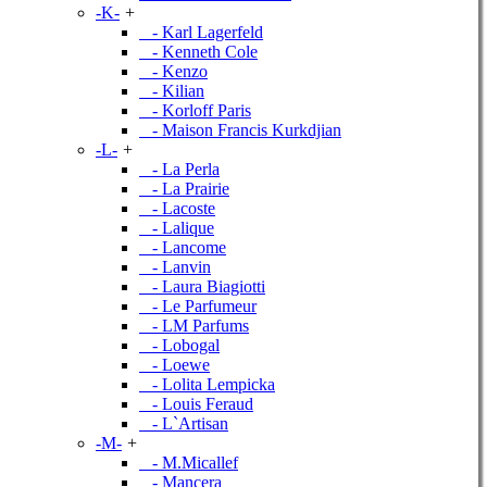
-K-
+
- Karl Lagerfeld
- Kenneth Cole
- Kenzo
- Kilian
- Korloff Paris
- Maison Francis Kurkdjian
-L-
+
- La Perla
- La Prairie
- Lacoste
- Lalique
- Lancome
- Lanvin
- Laura Biagiotti
- Le Parfumeur
- LM Parfums
- Lobogal
- Loewe
- Lolita Lempicka
- Louis Feraud
- L`Artisan
-M-
+
- M.Micallef
- Mancera