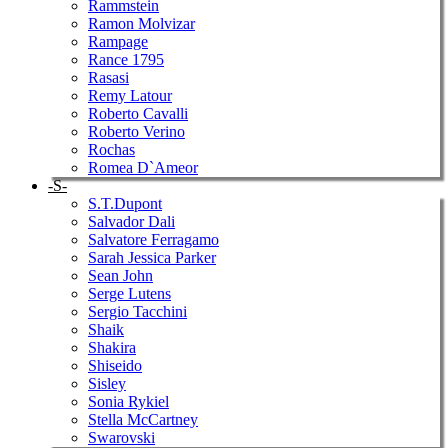
Rammstein
Ramon Molvizar
Rampage
Rance 1795
Rasasi
Remy Latour
Roberto Cavalli
Roberto Verino
Rochas
Romea D`Ameor
-S-
S.T.Dupont
Salvador Dali
Salvatore Ferragamo
Sarah Jessica Parker
Sean John
Serge Lutens
Sergio Tacchini
Shaik
Shakira
Shiseido
Sisley
Sonia Rykiel
Stella McCartney
Swarovski