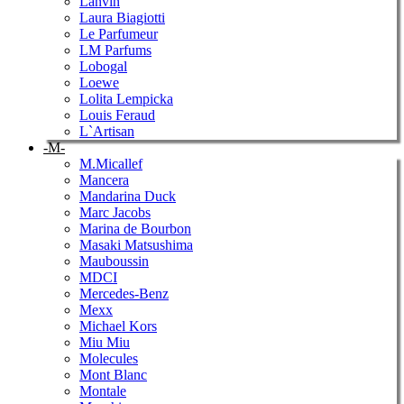
Lanvin
Laura Biagiotti
Le Parfumeur
LM Parfums
Lobogal
Loewe
Lolita Lempicka
Louis Feraud
L`Artisan
-M-
M.Micallef
Mancera
Mandarina Duck
Marc Jacobs
Marina de Bourbon
Masaki Matsushima
Mauboussin
MDCI
Mercedes-Benz
Mexx
Michael Kors
Miu Miu
Molecules
Mont Blanc
Montale