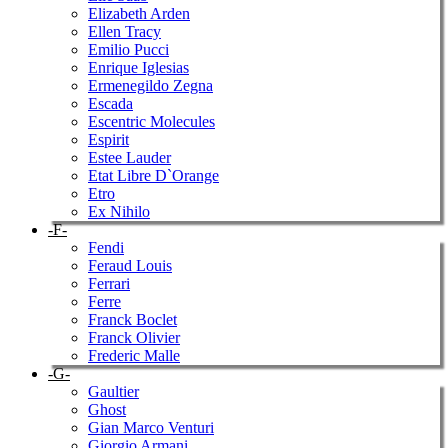
Elizabeth Arden
Ellen Tracy
Emilio Pucci
Enrique Iglesias
Ermenegildo Zegna
Escada
Escentric Molecules
Espirit
Estee Lauder
Etat Libre D`Orange
Etro
Ex Nihilo
-F-
Fendi
Feraud Louis
Ferrari
Ferre
Franck Boclet
Franck Olivier
Frederic Malle
-G-
Gaultier
Ghost
Gian Marco Venturi
Giorgio Armani