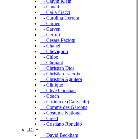
- Calvin Klein
- Canali
- Carla Fracci
- Carolina Herrera
- Cartier
- Carven
- Cerruti
- Cesare Paciotti
- Chanel
- Chevignon
- Chloe
- Chopard
- Christian Dior
- Christian Lacroix
- Christina Aguilera
- Clinique
- Clive Christian
- Coach
- Cofinluxe (Cafe-cafe)
- Comme des Garcons
- Costume National
- Creed
- Cristiano Ronaldo
-D-
+
- David Beckham