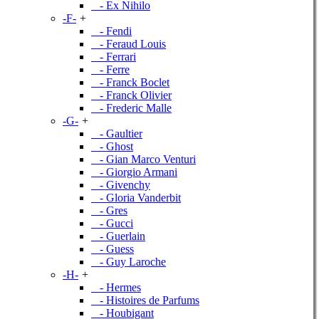
- Ex Nihilo
-F-
+
- Fendi
- Feraud Louis
- Ferrari
- Ferre
- Franck Boclet
- Franck Olivier
- Frederic Malle
-G-
+
- Gaultier
- Ghost
- Gian Marco Venturi
- Giorgio Armani
- Givenchy
- Gloria Vanderbit
- Gres
- Gucci
- Guerlain
- Guess
- Guy Laroche
-H-
+
- Hermes
- Histoires de Parfums
- Houbigant