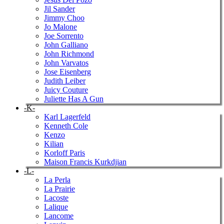
Jil Sander
Jimmy Choo
Jo Malone
Joe Sorrento
John Galliano
John Richmond
John Varvatos
Jose Eisenberg
Judith Leiber
Juicy Couture
Juliette Has A Gun
-K-
Karl Lagerfeld
Kenneth Cole
Kenzo
Kilian
Korloff Paris
Maison Francis Kurkdjian
-L-
La Perla
La Prairie
Lacoste
Lalique
Lancome