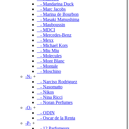
- Mandarina Duck
- Marc Jacobs
- Marina de Bourbon
- Masaki Matsushima
- Mauboussin
- MDCI
- Mercedes-Benz
- Mexx
- Michael Kors
- Miu Miu
- Molecules
- Mont Blanc
- Montale
- Moschino
-N-
+
- Narciso Rodriguez
- Nasomatto
- Nikos
- Nina Ricci
- Noran Perfumes
-O-
+
- ODIN
- Oscar de la Renta
-P-
+
- 12 Parfumeurs