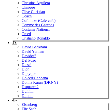
Christina Aguilera
Clinique
Clive Christian
Coach
Cofinluxe (Cafe-cafe)
Comme des Garcons
Costume National
Creed
Cristiano Ronaldo
-D-
David Beckham
David Yurman
Davidoff
Del Pozo
Diesel
Dior
Diptyque
Dolce&Gabbana
Donna Karan (DKNY)
Dsquared2
Dunhill
Dupont
-E-
Eisenberg
Elie Saab