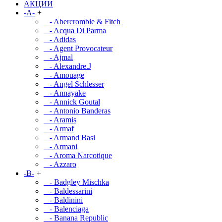
АКЦИИ
-A-
+
- Abercrombie & Fitch
- Acqua Di Parma
- Adidas
- Agent Provocateur
- Ajmal
- Alexandre.J
- Amouage
- Angel Schlesser
- Annayake
- Annick Goutal
- Antonio Banderas
- Aramis
- Armaf
- Armand Basi
- Armani
- Aroma Narcotique
- Azzaro
-B-
+
- Badgley Mischka
- Baldessarini
- Baldinini
- Balenciaga
- Banana Republic