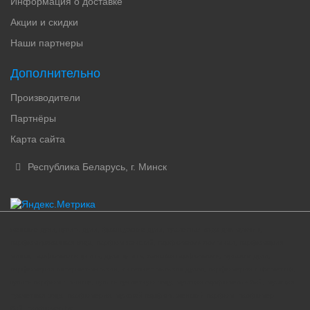
Информация о доставке
Акции и скидки
Наши партнеры
Дополнительно
Производители
Партнёры
Карта сайта
Республика Беларусь, г. Минск
женские духи, купить духи, французские духи, туалетная вода для мужчин,
парфюмированная вода, парфюм женский, парфюмерия оригинал, парфюмерия
минск, парфюмерия купить, духи купить, женская парфюмерия, мужские духи,
парфюмерия интернет-магазин, интернет магазин духов, парфюмерия и косметика,
купить парфюм в минске, купить туалетную воду, мужская парфюмерия бай, мужская
туалетная вода, парфюмерия, мужской парфюм, женский парфюм, парфюмер
бай, парфюмер by