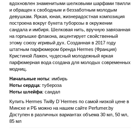
вдохновлен знаменитыми шелковыми шарфами твилли
и обращен к свободным и беззаботным молодым
девушкам. Яркая, юная, жизнерадостная композиция
построена вокруг букета туборозы в окружении
сандала и имбиря. Шелковая нить, вручную завязанная
на горлышке флакона, акцентирует свойственный
этому союзу игривый дух. Созданная в 2017 году
штатным парфюмером бренда Hermes (Франция)
Кристиной Лажен, чудесный молодежный яркая
парфюмерная вода создана для молодых современных
модниц.
Начальные ноты
: имбирь
Ноты сердца
: тубероза
Ноты шлейфа
: сандал
Купить Hermes Twilly D`Hermes по самой низкой цене в
Минске и РБ можно на нашем сайте Perfumer.by
Доступен в различных вариантах объема 30 мл, 50 мл,
85 мл