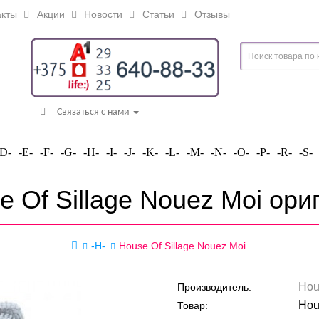
кты
Акции
Новости
Статьи
Отзывы
Связаться с нами
-D-
-E-
-F-
-G-
-H-
-I-
-J-
-K-
-L-
-M-
-N-
-O-
-P-
-R-
-S-
e Of Sillage Nouez Moi ори
-H-
House Of Sillage Nouez Moi
Hou
Производитель:
Hou
Товар: