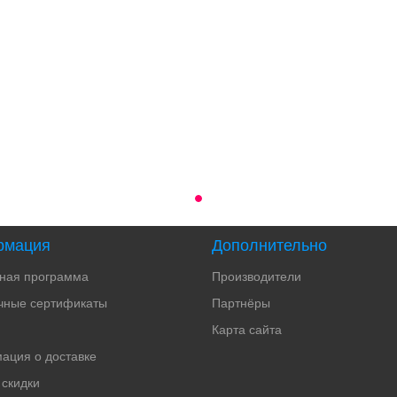
рмация
Дополнительно
тная программа
Производители
чные сертификаты
Партнёры
Карта сайта
ация о доставке
 скидки