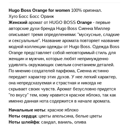
Hugo Boss Orange for women
100% оригинал.
Хуго Босс Босс Оранж
Женский
аромат от HUGO BOSS
Orange
- первые
авторские духи бренда Hugo Boss Сиенна Миллер
описывает тремя определениями: "мускусные, сладкие
и сексуальные". Название аромата повторяет название
модной коллекции одежды от Hugo Boss. Одежда Boss
Orange представляет собой неповторимый стиль для
женщин и мужчин, которые любят непринужденно
удивлять окружающих смелым сочетанием деталей.
По мнению создателей парфюма, Сиенна истинно
передает характер этих духов. У нее легкий характер,
она непредсказуемая и страстная и никогда не
скрывает своих чувств. Аромат безусловно придется
"по вкусу" тем, кому нравится красное яблоко, так как
именно данная нота содержится в начале аромата.
Начальные ноты
: красное яблоко
Ноты сердца
: цветы апельсина, белые цветы
Ноты шлейфа
: сандал, ваниль, олива