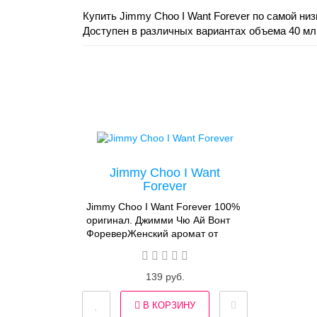
Купить Jimmy Choo I Want Forever по самой ни
Доступен в различных вариантах объема 40 мл,
Jimmy Choo I Want
Forever
Jimmy Choo I Want Forever 100%
оригинал. Джимми Чю Ай Вонт
ФореверЖенский аромат от
Jimmy Choo I Want
Forever - сладкий, тёплый и
слегка фруктовый
139 руб.
парфюм. Парфюм представляет
собой фланкер выходившего в
В КОРЗИНУ
2020 году аромата I Want Choo.