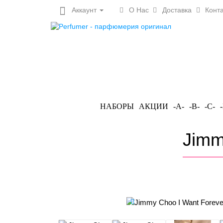
Аккаунт
О Нас
Доставка
Конта
НАБОРЫ
АКЦИИ
-A-
-B-
-C-
Jimm