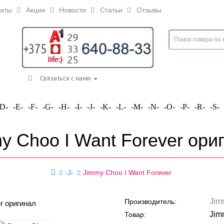
кты
Акции
Новости
Статьи
Отзывы
Связаться с нами
-D-
-E-
-F-
-G-
-H-
-I-
-J-
-K-
-L-
-M-
-N-
-O-
-P-
-R-
-S-
y Choo I Want Forever ори
-J-
Jimmy Choo I Want Forever
Jim
Производитель:
Jim
Товар: