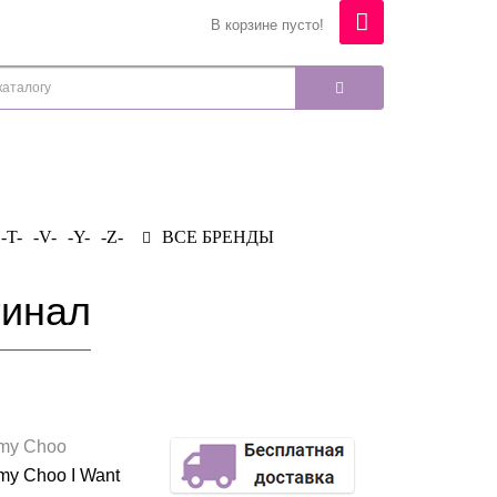
В корзине пусто!
-T-
-V-
-Y-
-Z-
ВСЕ БРЕНДЫ
гинал
my Choo
my Choo I Want