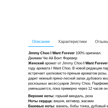
Описание
Характеристики
Отзывы
Jimmy Choo I Want Forever
100% оригинал.
Джимми Чю Ай Вонт Форевер
Женский
аромат от Jimmy Choo
I Want
Foreve
году аромата I Want Choo. В новой редакции п
встречает шелковисто-пряным ароматом розы,
дарит нежный пряно-лесной запах дубового мх
роскошных аксессуаров Jimmy Choo. Парфюме
уменьшается, пока примерно через 12 часов он 
Верхние ноты:
горький миндаль, роза
Ноты сердца:
вишня, ветивер, жасмин
Базовые ноты:
ваниль, бобы тонка, дубовый 