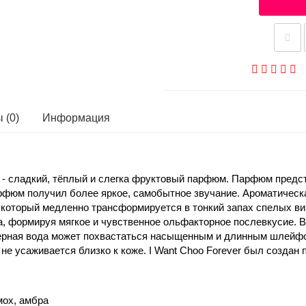
 (0)
Информация
r
- сладкий, тёплый и слегка фруктовый парфюм. Парфюм предс
арфюм получил более яркое, самобытное звучание. Ароматическ
 который медленно трансформируется в тонкий запах спелых в
а, формируя мягкое и чувственное ольфакторное послевкусие. 
рная вода может похвастаться насыщенным и длинным шлейфом
не усаживается близко к коже. I Want Choo Forever был создан п
мох, амбра