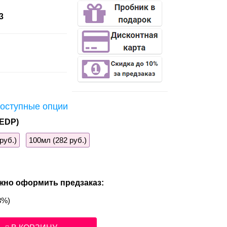
3
оступные опции
EDP)
руб.)
100мл (282 руб.)
жно оформить предзаказ:
3%)