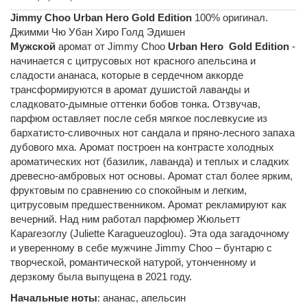
Jimmy Choo Urban Hero Gold Edition
100% оригинал.
Джимми Чю Убан Хиро Голд Эдишен
Мужской
аромат от Jimmy Choo
Urban Hero Gold Edition
-
начинается с цитрусовых нот красного апельсина и
сладости ананаса, которые в сердечном аккорде
трансформируются в аромат душистой лаванды и
сладковато-дымные оттенки бобов тонка. Отзвучав,
парфюм оставляет после себя мягкое послевкусие из
бархатисто-сливочных нот сандала и пряно-лесного запаха
дубового мха. Аромат построен на контрасте холодных
ароматических нот (базилик, лаванда) и теплых и сладких
древесно-амбровых нот основы. Аромат стал более ярким,
фруктовым по сравнению со спокойным и легким,
цитрусовым предшественником. Аромат рекламируют как
вечерний. Над ним работал парфюмер Жюльетт
Карагезоглу (Juliette Karagueuzoglou). Эта ода загадочному
и уверенному в себе мужчине Jimmy Choo – бунтарю с
творческой, романтической натурой, утонченному и
дерзкому была выпущена в 2021 году.
Начальные ноты
: ананас, апельсин