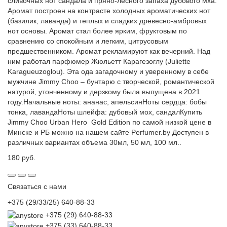
сливочных нот сандала и пряно-лесного запаха дубового мха.
Аромат построен на контрасте холодных ароматических нот
(базилик, лаванда) и теплых и сладких древесно-амбровых
нот основы. Аромат стал более ярким, фруктовым по
сравнению со спокойным и легким, цитрусовым
предшественником. Аромат рекламируют как вечерний. Над
ним работал парфюмер Жюльетт Карагезоглу (Juliette
Karagueuzoglou). Эта ода загадочному и уверенному в себе
мужчине Jimmy Choo – бунтарю с творческой, романтической
натурой, утонченному и дерзкому была выпущена в 2021
году.Начальные ноты: ананас, апельсинНоты сердца: бобы
тонка, лавандаНоты шлейфа: дубовый мох, сандалКупить
Jimmy Choo Urban Hero Gold Edition по самой низкой цене в
Минске и РБ можно на нашем сайте Perfumer.by Доступен в
различных вариантах объема 30мл, 50 мл, 100 мл..
180 руб.
Связаться с нами
+375 (29/33/25) 640-88-33
+375 (29) 640-88-33
+375 (33) 640-88-33