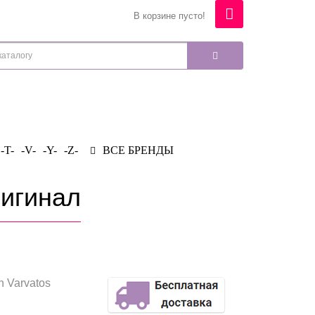
В корзине пусто!
-T-
-V-
-Y-
-Z-
ВСЕ БРЕНДЫ
ригинал
n Varvatos