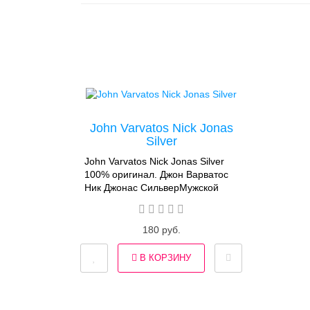
John Varvatos Nick Jonas
Silver
John Varvatos Nick Jonas Silver
100% оригинал. Джон Варватос
Ник Джонас СильверМужской
аромат от John Varvatos Nick
Jonas Silver - заключительная
часть творческого
180 руб.
сотрудничества Джона Варватоса
и Ника Джонаса, свежий,
В КОРЗИНУ
бодрящий и превосходный
аромат. Он улавливает тот
момент возможности и
непреодолимый импульс в