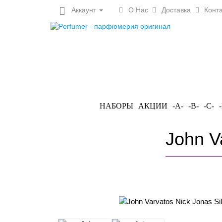
Аккаунт
О Нас
Доставка
Конта
НАБОРЫ
АКЦИИ
-A-
-B-
-C-
John V