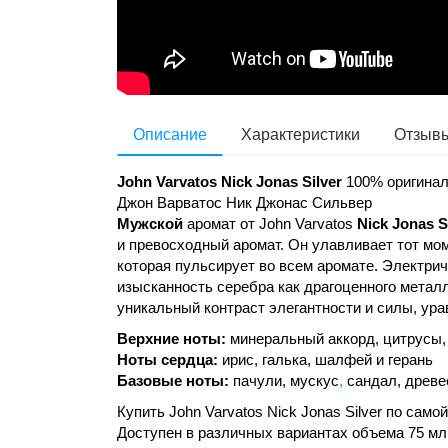
Описание
Характеристики
Отзывы
John Varvatos Nick Jonas Silver
100% оригинал
Джон Варватос Ник Джонас Сильвер
Мужской
аромат от John Varvatos
Nick Jonas S
и превосходный аромат. Он улавливает тот мо
которая пульсирует во всем аромате. Электр
изысканность серебра как драгоценного метал
уникальный контраст элегантности и силы, ура
Верхние ноты:
минеральный аккорд, цитрусы, 
Ноты сердца:
ирис, галька, шалфей и герань
Базовые ноты:
пачули, мускус
,
сандал, древе
Купить John Varvatos Nick Jonas Silver по сам
Доступен в различных вариантах объема 75 мл