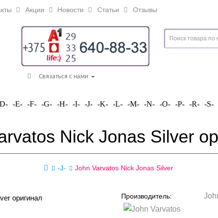
кты
Акции
Новости
Статьи
Отзывы
Связаться с нами
-D-
-E-
-F-
-G-
-H-
-I-
-J-
-K-
-L-
-M-
-N-
-O-
-P-
-R-
-S-
arvatos Nick Jonas Silver о
-J-
John Varvatos Nick Jonas Silver
Joh
Производитель: