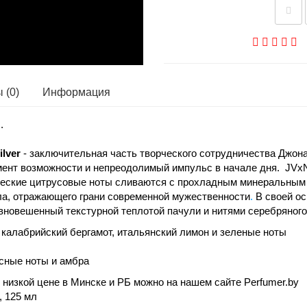
 (0)
Информация
.
ilver
- заключительная часть творческого сотрудничества Джон
мент возможности и непреодолимый импульс в начале дня. JVxN
ические цитрусовые ноты сливаются с прохладным минеральным
ла, отражающего грани современной мужественности
.
В своей ос
вновешенный текстурной теплотой пачули и нитями серебряного
калабрийский бергамот, итальянский лимон и зеленые ноты
сные ноты и амбра
ой низкой цене в Минске и РБ можно на нашем сайте Perfumer.by
, 125 мл