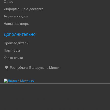
О нас
Информация о доставке
Акции и скидки
Наши партнеры
Дополнительно
Производители
Партнёры
Карта сайта
Республика Беларусь, г. Минск
женские духи, купить духи, французские духи, туалетная вода для мужчин,
парфюмированная вода, парфюм женский, парфюмерия оригинал, парфюмерия
минск, парфюмерия купить, духи купить, женская парфюмерия, мужские духи,
парфюмерия интернет-магазин, интернет магазин духов, парфюмерия и косметика,
купить парфюм в минске, купить туалетную воду, мужская парфюмерия бай, мужская