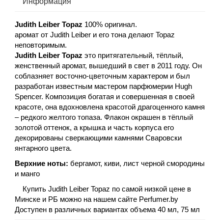
Информация
Judith Leiber Topaz
100% оригинал.
аромат от Judith Leiber и его тона делают Topaz
неповторимым.
Judith Leiber Topaz
это притягательный, тёплый,
женственный аромат, вышедший в свет в 2011 году. Он
соблазняет восточно-цветочным характером и был
разработан известным мастером парфюмерии Hugh
Spencer. Композиция богатая и совершенная в своей
красоте, она вдохновлена красотой драгоценного камня
– редкого желтого топаза. Флакон окрашен в тёплый
золотой оттенок, а крышка и часть корпуса его
декорированы сверкающими камнями Сваровски
янтарного цвета.
Верхние ноты:
бергамот, киви, лист черной смородины
и манго
Купить Judith Leiber Topaz по самой низкой цене в
Минске и РБ можно на нашем сайте Perfumer.by
Доступен в различных вариантах объема 40 мл, 75 мл