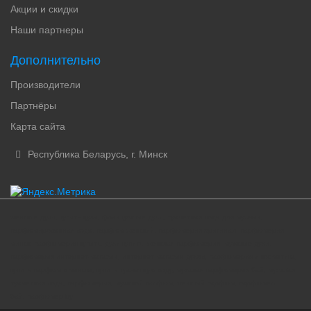
Акции и скидки
Наши партнеры
Дополнительно
Производители
Партнёры
Карта сайта
Республика Беларусь, г. Минск
женские духи, купить духи, французские духи, туалетная вода для мужчин,
парфюмированная вода, парфюм женский, парфюмерия оригинал, парфюмерия
минск, парфюмерия купить, духи купить, женская парфюмерия, мужские духи,
парфюмерия интернет-магазин, интернет магазин духов, парфюмерия и косметика,
купить парфюм в минске, купить туалетную воду, мужская парфюмерия бай, мужская
туалетная вода, парфюмерия, мужской парфюм, женский парфюм, парфюмер
бай, парфюмер by