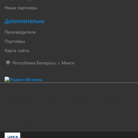
Наши партнеры
Дополнительно
Производители
Партнёры
Карта сайта
Республика Беларусь, г. Минск
женские духи, купить духи, французские духи, туалетная вода для мужчин,
парфюмированная вода, парфюм женский, парфюмерия оригинал, парфюмерия
минск, парфюмерия купить, духи купить, женская парфюмерия, мужские духи,
парфюмерия интернет-магазин, интернет магазин духов, парфюмерия и косметика,
купить парфюм в минске, купить туалетную воду, мужская парфюмерия бай, мужская
туалетная вода, парфюмерия, мужской парфюм, женский парфюм, парфюмер
бай, парфюмер by