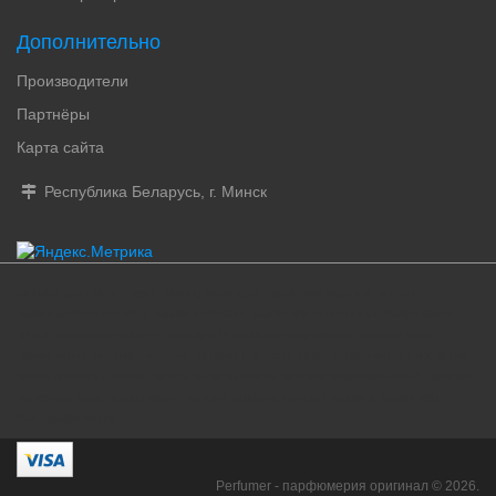
Дополнительно
Производители
Партнёры
Карта сайта
Республика Беларусь, г. Минск
женские духи, купить духи, французские духи, туалетная вода для мужчин,
парфюмированная вода, парфюм женский, парфюмерия оригинал, парфюмерия
минск, парфюмерия купить, духи купить, женская парфюмерия, мужские духи,
парфюмерия интернет-магазин, интернет магазин духов, парфюмерия и косметика,
купить парфюм в минске, купить туалетную воду, мужская парфюмерия бай, мужская
туалетная вода, парфюмерия, мужской парфюм, женский парфюм, парфюмер
бай, парфюмер by
Perfumer - парфюмерия оригинал © 2026.