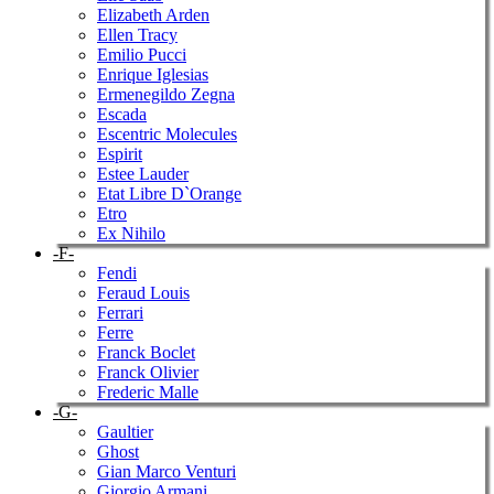
Elizabeth Arden
Ellen Tracy
Emilio Pucci
Enrique Iglesias
Ermenegildo Zegna
Escada
Escentric Molecules
Espirit
Estee Lauder
Etat Libre D`Orange
Etro
Ex Nihilo
-F-
Fendi
Feraud Louis
Ferrari
Ferre
Franck Boclet
Franck Olivier
Frederic Malle
-G-
Gaultier
Ghost
Gian Marco Venturi
Giorgio Armani