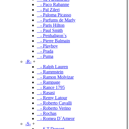
- Paco Rabanne
- Pal Zileri
- Paloma Picasso
- Parfums de Marly
- Paris Hilton
- Paul Smith
- Penhaligon`s
- Pierre Balmain
- Playboy
- Prada
- Puma
-R-
+
- Ralph Lauren
- Rammstein
- Ramon Molvizar
- Rampage
- Rance 1795
- Rasasi
- Remy Latour
- Roberto Cavalli
- Roberto Verino
- Rochas
- Romea D`Ameor
-S-
+
- S.T.Dupont