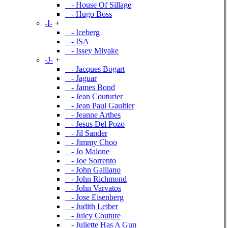
- House Of Sillage
- Hugo Boss
-I-
+
- Iceberg
- ISA
- Issey Miyake
-J-
+
- Jacques Bogart
- Jaguar
- James Bond
- Jean Couturier
- Jean Paul Gaultier
- Jeanne Arthes
- Jesus Del Pozo
- Jil Sander
- Jimmy Choo
- Jo Malone
- Joe Sorrento
- John Galliano
- John Richmond
- John Varvatos
- Jose Eisenberg
- Judith Leiber
- Juicy Couture
- Juliette Has A Gun