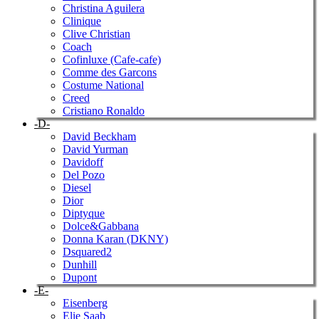
Christina Aguilera
Clinique
Clive Christian
Coach
Cofinluxe (Cafe-cafe)
Comme des Garcons
Costume National
Creed
Cristiano Ronaldo
-D-
David Beckham
David Yurman
Davidoff
Del Pozo
Diesel
Dior
Diptyque
Dolce&Gabbana
Donna Karan (DKNY)
Dsquared2
Dunhill
Dupont
-E-
Eisenberg
Elie Saab