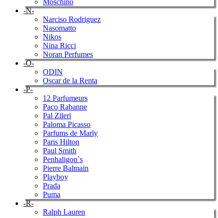
Moschino
-N-
Narciso Rodriguez
Nasomatto
Nikos
Nina Ricci
Noran Perfumes
-O-
ODIN
Oscar de la Renta
-P-
12 Parfumeurs
Paco Rabanne
Pal Zileri
Paloma Picasso
Parfums de Marly
Paris Hilton
Paul Smith
Penhaligon`s
Pierre Balmain
Playboy
Prada
Puma
-R-
Ralph Lauren