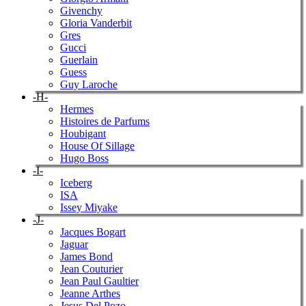
Givenchy
Gloria Vanderbit
Gres
Gucci
Guerlain
Guess
Guy Laroche
-H-
Hermes
Histoires de Parfums
Houbigant
House Of Sillage
Hugo Boss
-I-
Iceberg
ISA
Issey Miyake
-J-
Jacques Bogart
Jaguar
James Bond
Jean Couturier
Jean Paul Gaultier
Jeanne Arthes
Jesus Del Pozo