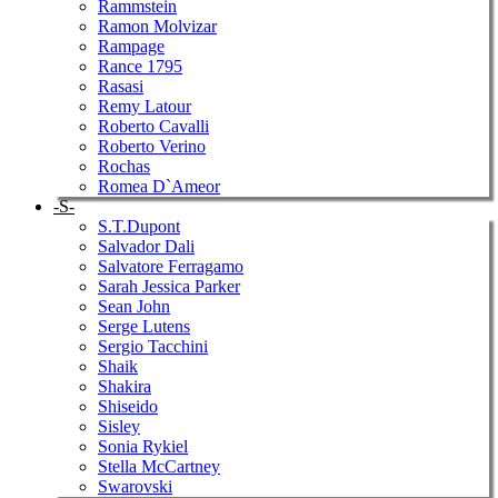
Rammstein
Ramon Molvizar
Rampage
Rance 1795
Rasasi
Remy Latour
Roberto Cavalli
Roberto Verino
Rochas
Romea D`Ameor
-S-
S.T.Dupont
Salvador Dali
Salvatore Ferragamo
Sarah Jessica Parker
Sean John
Serge Lutens
Sergio Tacchini
Shaik
Shakira
Shiseido
Sisley
Sonia Rykiel
Stella McCartney
Swarovski