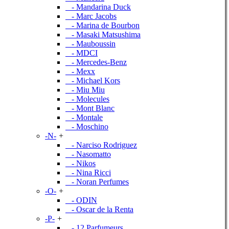
- Mandarina Duck
- Marc Jacobs
- Marina de Bourbon
- Masaki Matsushima
- Mauboussin
- MDCI
- Mercedes-Benz
- Mexx
- Michael Kors
- Miu Miu
- Molecules
- Mont Blanc
- Montale
- Moschino
-N-
+
- Narciso Rodriguez
- Nasomatto
- Nikos
- Nina Ricci
- Noran Perfumes
-O-
+
- ODIN
- Oscar de la Renta
-P-
+
- 12 Parfumeurs