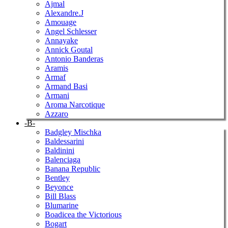
Ajmal
Alexandre.J
Amouage
Angel Schlesser
Annayake
Annick Goutal
Antonio Banderas
Aramis
Armaf
Armand Basi
Armani
Aroma Narcotique
Azzaro
-B-
Badgley Mischka
Baldessarini
Baldinini
Balenciaga
Banana Republic
Bentley
Beyonce
Bill Blass
Blumarine
Boadicea the Victorious
Bogart