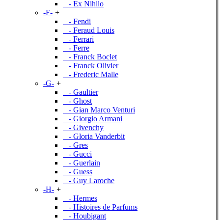
- Ex Nihilo
-F-
+
- Fendi
- Feraud Louis
- Ferrari
- Ferre
- Franck Boclet
- Franck Olivier
- Frederic Malle
-G-
+
- Gaultier
- Ghost
- Gian Marco Venturi
- Giorgio Armani
- Givenchy
- Gloria Vanderbit
- Gres
- Gucci
- Guerlain
- Guess
- Guy Laroche
-H-
+
- Hermes
- Histoires de Parfums
- Houbigant