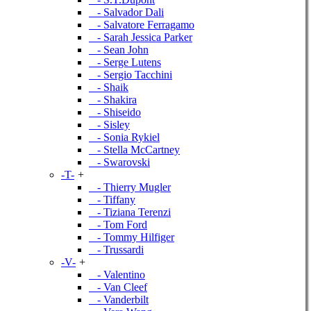
- Salvador Dali
- Salvatore Ferragamo
- Sarah Jessica Parker
- Sean John
- Serge Lutens
- Sergio Tacchini
- Shaik
- Shakira
- Shiseido
- Sisley
- Sonia Rykiel
- Stella McCartney
- Swarovski
-T-
+
- Thierry Mugler
- Tiffany
- Tiziana Terenzi
- Tom Ford
- Tommy Hilfiger
- Trussardi
-V-
+
- Valentino
- Van Cleef
- Vanderbilt