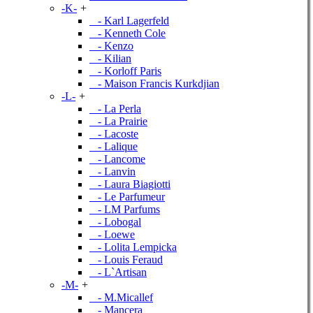
-K-
+
- Karl Lagerfeld
- Kenneth Cole
- Kenzo
- Kilian
- Korloff Paris
- Maison Francis Kurkdjian
-L-
+
- La Perla
- La Prairie
- Lacoste
- Lalique
- Lancome
- Lanvin
- Laura Biagiotti
- Le Parfumeur
- LM Parfums
- Lobogal
- Loewe
- Lolita Lempicka
- Louis Feraud
- L`Artisan
-M-
+
- M.Micallef
- Mancera