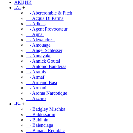
АКЦИИ
-A-
+
- Abercrombie & Fitch
- Acqua Di Parma
- Adidas
- Agent Provocateur
- Ajmal
- Alexandre.J
- Amouage
- Angel Schlesser
- Annayake
- Annick Goutal
- Antonio Banderas
- Aramis
- Armaf
- Armand Basi
- Armani
- Aroma Narcotique
- Azzaro
-B-
+
- Badgley Mischka
- Baldessarini
- Baldinini
- Balenciaga
- Banana Republic