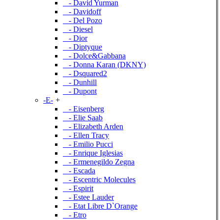
- David Yurman
- Davidoff
- Del Pozo
- Diesel
- Dior
- Diptyque
- Dolce&Gabbana
- Donna Karan (DKNY)
- Dsquared2
- Dunhill
- Dupont
-E-
+
- Eisenberg
- Elie Saab
- Elizabeth Arden
- Ellen Tracy
- Emilio Pucci
- Enrique Iglesias
- Ermenegildo Zegna
- Escada
- Escentric Molecules
- Espirit
- Estee Lauder
- Etat Libre D`Orange
- Etro