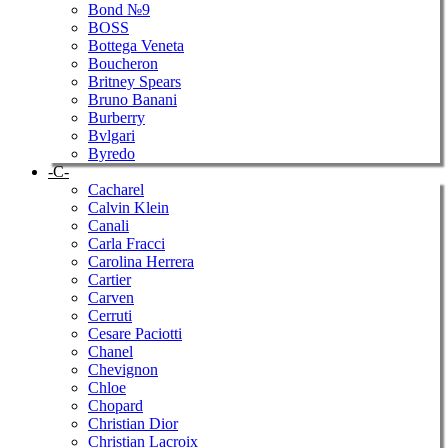
Bond №9
BOSS
Bottega Veneta
Boucheron
Britney Spears
Bruno Banani
Burberry
Bvlgari
Byredo
-C-
Cacharel
Calvin Klein
Canali
Carla Fracci
Carolina Herrera
Cartier
Carven
Cerruti
Cesare Paciotti
Chanel
Chevignon
Chloe
Chopard
Christian Dior
Christian Lacroix