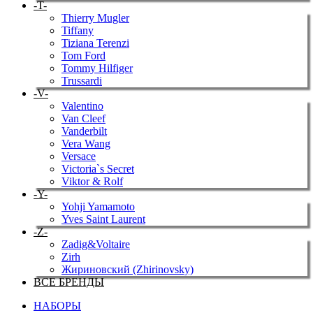
-T-
Thierry Mugler
Tiffany
Tiziana Terenzi
Tom Ford
Tommy Hilfiger
Trussardi
-V-
Valentino
Van Cleef
Vanderbilt
Vera Wang
Versace
Victoria`s Secret
Viktor & Rolf
-Y-
Yohji Yamamoto
Yves Saint Laurent
-Z-
Zadig&Voltaire
Zirh
Жириновский (Zhirinovsky)
ВСЕ БРЕНДЫ
НАБОРЫ