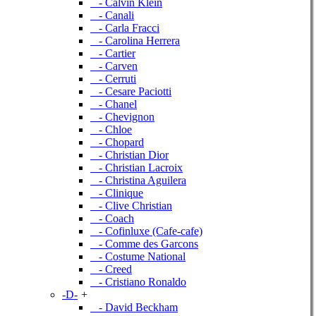
- Calvin Klein
- Canali
- Carla Fracci
- Carolina Herrera
- Cartier
- Carven
- Cerruti
- Cesare Paciotti
- Chanel
- Chevignon
- Chloe
- Chopard
- Christian Dior
- Christian Lacroix
- Christina Aguilera
- Clinique
- Clive Christian
- Coach
- Cofinluxe (Cafe-cafe)
- Comme des Garcons
- Costume National
- Creed
- Cristiano Ronaldo
-D-
+
- David Beckham