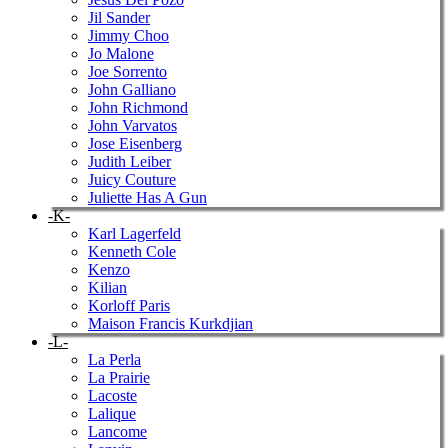
Jil Sander
Jimmy Choo
Jo Malone
Joe Sorrento
John Galliano
John Richmond
John Varvatos
Jose Eisenberg
Judith Leiber
Juicy Couture
Juliette Has A Gun
-K-
Karl Lagerfeld
Kenneth Cole
Kenzo
Kilian
Korloff Paris
Maison Francis Kurkdjian
-L-
La Perla
La Prairie
Lacoste
Lalique
Lancome