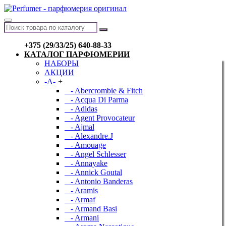
+375 (29/33/25) 640-88-33
КАТАЛОГ ПАРФЮМЕРИИ
НАБОРЫ
АКЦИИ
-A-
+
- Abercrombie & Fitch
- Acqua Di Parma
- Adidas
- Agent Provocateur
- Ajmal
- Alexandre.J
- Amouage
- Angel Schlesser
- Annayake
- Annick Goutal
- Antonio Banderas
- Aramis
- Armaf
- Armand Basi
- Armani