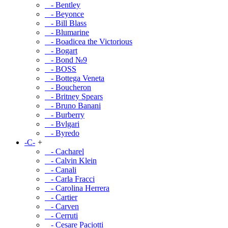
- Bentley
- Beyonce
- Bill Blass
- Blumarine
- Boadicea the Victorious
- Bogart
- Bond №9
- BOSS
- Bottega Veneta
- Boucheron
- Britney Spears
- Bruno Banani
- Burberry
- Bvlgari
- Byredo
-C-
+
- Cacharel
- Calvin Klein
- Canali
- Carla Fracci
- Carolina Herrera
- Cartier
- Carven
- Cerruti
- Cesare Paciotti