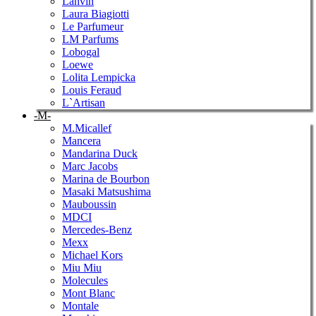
Lanvin
Laura Biagiotti
Le Parfumeur
LM Parfums
Lobogal
Loewe
Lolita Lempicka
Louis Feraud
L`Artisan
-M-
M.Micallef
Mancera
Mandarina Duck
Marc Jacobs
Marina de Bourbon
Masaki Matsushima
Mauboussin
MDCI
Mercedes-Benz
Mexx
Michael Kors
Miu Miu
Molecules
Mont Blanc
Montale