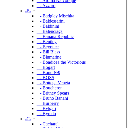
- Aroma Narcotique
- Azzaro
-B-
+
- Badgley Mischka
- Baldessarini
- Baldinini
- Balenciaga
- Banana Republic
- Bentley
- Beyonce
- Bill Blass
- Blumarine
- Boadicea the Victorious
- Bogart
- Bond №9
- BOSS
- Bottega Veneta
- Boucheron
- Britney Spears
- Bruno Banani
- Burberry
- Bvlgari
- Byredo
-C-
+
- Cacharel