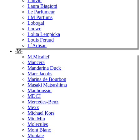
Lanvin
Laura Biagiotti
Le Parfumeur
LM Parfums
Lobogal
Loewe
Lolita Lempicka
Louis Feraud
L`Artisan
-M-
M.Micallef
Mancera
Mandarina Duck
Marc Jacobs
Marina de Bourbon
Masaki Matsushima
Mauboussin
MDCI
Mercedes-Benz
Mexx
Michael Kors
Miu Miu
Molecules
Mont Blanc
Montale