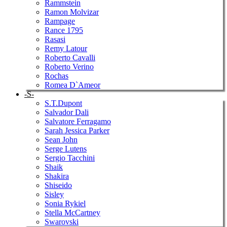
Rammstein
Ramon Molvizar
Rampage
Rance 1795
Rasasi
Remy Latour
Roberto Cavalli
Roberto Verino
Rochas
Romea D`Ameor
-S-
S.T.Dupont
Salvador Dali
Salvatore Ferragamo
Sarah Jessica Parker
Sean John
Serge Lutens
Sergio Tacchini
Shaik
Shakira
Shiseido
Sisley
Sonia Rykiel
Stella McCartney
Swarovski