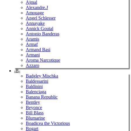
Ajmal
Alexandre.J
Amouage
Angel Schlesser
Annayake
Annick Goutal
Antonio Banderas
Aramis
Armaf
Armand Basi
Armani
Aroma Narcotique
Azzaro
-B-
Badgley Mischka
Baldessarini
Baldinini
Balenciaga
Banana Republic
Bentley
Beyonce
Bill Blass
Blumarine
Boadicea the Victorious
Bogart