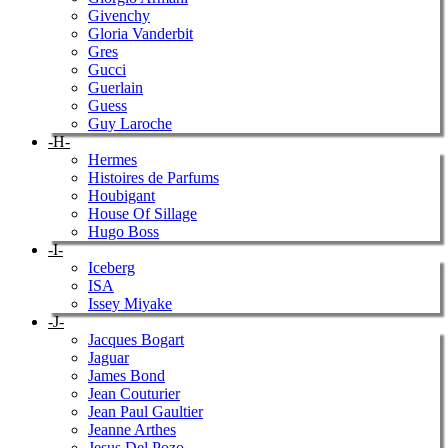
Givenchy
Gloria Vanderbit
Gres
Gucci
Guerlain
Guess
Guy Laroche
-H-
Hermes
Histoires de Parfums
Houbigant
House Of Sillage
Hugo Boss
-I-
Iceberg
ISA
Issey Miyake
-J-
Jacques Bogart
Jaguar
James Bond
Jean Couturier
Jean Paul Gaultier
Jeanne Arthes
Jesus Del Pozo