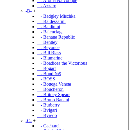
- Aroma Narcotique
- Azzaro
-B-
+
- Badgley Mischka
- Baldessarini
- Baldinini
- Balenciaga
- Banana Republic
- Bentley
- Beyonce
- Bill Blass
- Blumarine
- Boadicea the Victorious
- Bogart
- Bond №9
- BOSS
- Bottega Veneta
- Boucheron
- Britney Spears
- Bruno Banani
- Burberry
- Bvlgari
- Byredo
-C-
+
- Cacharel