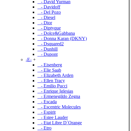
- David Yurman
- Davidoff
- Del Pozo
- Diesel
- Dior
- Diptyque
- Dolce&Gabbana
- Donna Karan (DKNY)
- Dsquared2
- Dunhill
- Dupont
-E-
+
- Eisenberg
- Elie Saab
- Elizabeth Arden
- Ellen Tracy
- Emilio Pucci
- Enrique Iglesias
- Ermenegildo Zegna
- Escada
- Escentric Molecules
- Espirit
- Estee Lauder
- Etat Libre D`Orange
- Etro