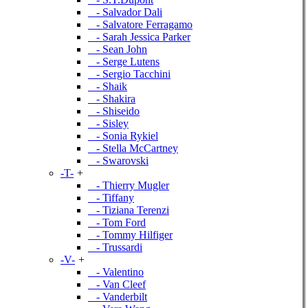
- Salvador Dali
- Salvatore Ferragamo
- Sarah Jessica Parker
- Sean John
- Serge Lutens
- Sergio Tacchini
- Shaik
- Shakira
- Shiseido
- Sisley
- Sonia Rykiel
- Stella McCartney
- Swarovski
-T-
+
- Thierry Mugler
- Tiffany
- Tiziana Terenzi
- Tom Ford
- Tommy Hilfiger
- Trussardi
-V-
+
- Valentino
- Van Cleef
- Vanderbilt