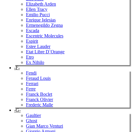
Elizabeth Arden
Ellen Tracy
Emilio Pucci
Enrique Iglesias
Ermenegildo Zegna
Escada
Escentric Molecules
Espirit
Estee Lauder
Etat Libre D`Orange
Etro
Ex Nihilo
-F-
Fendi
Feraud Louis
Ferrari
Ferre
Franck Boclet
Franck Olivier
Frederic Malle
-G-
Gaultier
Ghost
Gian Marco Venturi
Giorgio Armani