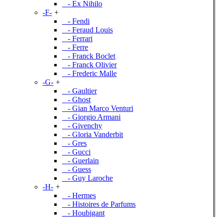
- Ex Nihilo
-F-
+
- Fendi
- Feraud Louis
- Ferrari
- Ferre
- Franck Boclet
- Franck Olivier
- Frederic Malle
-G-
+
- Gaultier
- Ghost
- Gian Marco Venturi
- Giorgio Armani
- Givenchy
- Gloria Vanderbit
- Gres
- Gucci
- Guerlain
- Guess
- Guy Laroche
-H-
+
- Hermes
- Histoires de Parfums
- Houbigant