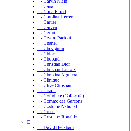
- Calvin Klein
- Canali
- Carla Fracci
- Carolina Herrera
- Cartier
- Carven
- Cerruti
- Cesare Paciotti
- Chanel
- Chevignon
- Chloe
- Chopard
- Christian Dior
- Christian Lacroix
- Christina Aguilera
- Clinique
- Clive Christian
- Coach
- Cofinluxe (Cafe-cafe)
- Comme des Garcons
- Costume National
- Creed
- Cristiano Ronaldo
-D-
+
- David Beckham