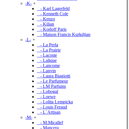
-K-
+
- Karl Lagerfeld
- Kenneth Cole
- Kenzo
- Kilian
- Korloff Paris
- Maison Francis Kurkdjian
-L-
+
- La Perla
- La Prairie
- Lacoste
- Lalique
- Lancome
- Lanvin
- Laura Biagiotti
- Le Parfumeur
- LM Parfums
- Lobogal
- Loewe
- Lolita Lempicka
- Louis Feraud
- L`Artisan
-M-
+
- M.Micallef
- Mancera