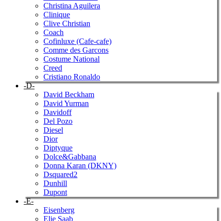
Christina Aguilera
Clinique
Clive Christian
Coach
Cofinluxe (Cafe-cafe)
Comme des Garcons
Costume National
Creed
Cristiano Ronaldo
-D-
David Beckham
David Yurman
Davidoff
Del Pozo
Diesel
Dior
Diptyque
Dolce&Gabbana
Donna Karan (DKNY)
Dsquared2
Dunhill
Dupont
-E-
Eisenberg
Elie Saab