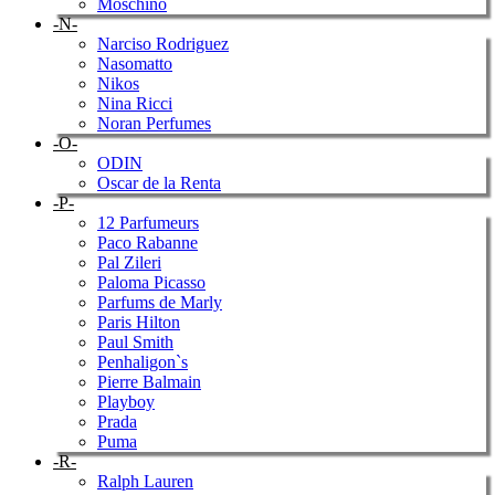
Moschino
-N-
Narciso Rodriguez
Nasomatto
Nikos
Nina Ricci
Noran Perfumes
-O-
ODIN
Oscar de la Renta
-P-
12 Parfumeurs
Paco Rabanne
Pal Zileri
Paloma Picasso
Parfums de Marly
Paris Hilton
Paul Smith
Penhaligon`s
Pierre Balmain
Playboy
Prada
Puma
-R-
Ralph Lauren