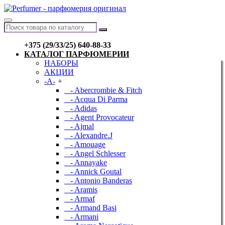
+375 (29/33/25) 640-88-33
КАТАЛОГ ПАРФЮМЕРИИ
НАБОРЫ
АКЦИИ
-A-
+
- Abercrombie & Fitch
- Acqua Di Parma
- Adidas
- Agent Provocateur
- Ajmal
- Alexandre.J
- Amouage
- Angel Schlesser
- Annayake
- Annick Goutal
- Antonio Banderas
- Aramis
- Armaf
- Armand Basi
- Armani