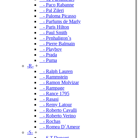
- Paco Rabanne
- Pal Zileri
- Paloma Picasso
- Parfums de Marly
- Paris Hilton
- Paul Smith
- Penhaligon`s
- Pierre Balmain
- Playboy
- Prada
- Puma
-R-
+
- Ralph Lauren
- Rammstein
- Ramon Molvizar
- Rampage
- Rance 1795
- Rasasi
- Remy Latour
- Roberto Cavalli
- Roberto Verino
- Rochas
- Romea D`Ameor
-S-
+
- S.T.Dupont