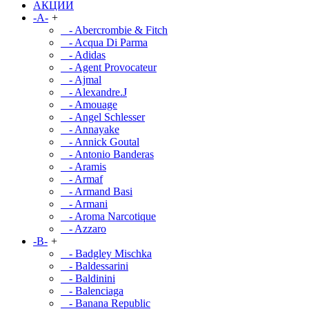
АКЦИИ
-A-
+
- Abercrombie & Fitch
- Acqua Di Parma
- Adidas
- Agent Provocateur
- Ajmal
- Alexandre.J
- Amouage
- Angel Schlesser
- Annayake
- Annick Goutal
- Antonio Banderas
- Aramis
- Armaf
- Armand Basi
- Armani
- Aroma Narcotique
- Azzaro
-B-
+
- Badgley Mischka
- Baldessarini
- Baldinini
- Balenciaga
- Banana Republic