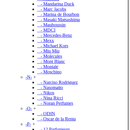
- Mandarina Duck
- Marc Jacobs
- Marina de Bourbon
- Masaki Matsushima
- Mauboussin
- MDCI
- Mercedes-Benz
- Mexx
- Michael Kors
- Miu Miu
- Molecules
- Mont Blanc
- Montale
- Moschino
-N-
+
- Narciso Rodriguez
- Nasomatto
- Nikos
- Nina Ricci
- Noran Perfumes
-O-
+
- ODIN
- Oscar de la Renta
-P-
+
- 12 Parfumeurs