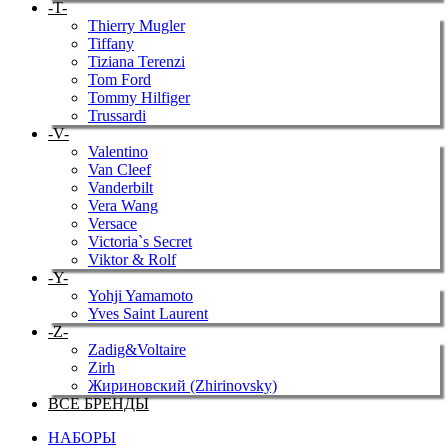
-T-
Thierry Mugler
Tiffany
Tiziana Terenzi
Tom Ford
Tommy Hilfiger
Trussardi
-V-
Valentino
Van Cleef
Vanderbilt
Vera Wang
Versace
Victoria`s Secret
Viktor & Rolf
-Y-
Yohji Yamamoto
Yves Saint Laurent
-Z-
Zadig&Voltaire
Zirh
Жириновский (Zhirinovsky)
ВСЕ БРЕНДЫ
НАБОРЫ