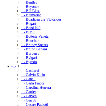
- Bentley
- Beyonce
- Bill Blass
- Blumarine
- Boadicea the Victorious
- Bogart
- Bond №9
- BOSS
- Bottega Veneta
- Boucheron
- Britney Spears
- Bruno Banani
- Burberry
- Bvlgari
- Byredo
-C-
+
- Cacharel
- Calvin Klein
- Canali
- Carla Fracci
- Carolina Herrera
- Cartier
- Carven
- Cerruti
- Cesare Paciotti