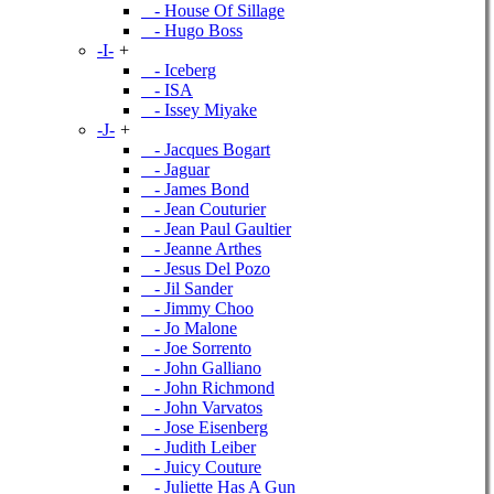
- House Of Sillage
- Hugo Boss
-I-
+
- Iceberg
- ISA
- Issey Miyake
-J-
+
- Jacques Bogart
- Jaguar
- James Bond
- Jean Couturier
- Jean Paul Gaultier
- Jeanne Arthes
- Jesus Del Pozo
- Jil Sander
- Jimmy Choo
- Jo Malone
- Joe Sorrento
- John Galliano
- John Richmond
- John Varvatos
- Jose Eisenberg
- Judith Leiber
- Juicy Couture
- Juliette Has A Gun