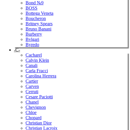
Bond №9
BOSS
Bottega Veneta
Boucheron
Britney Spears
Bruno Banani
Burberry
Bvlgari
Byredo
-C-
Cacharel
Calvin Klein
Canali
Carla Fracci
Carolina Herrera
Cartier
Carven
Cerruti
Cesare Paciotti
Chanel
Chevignon
Chloe
Chopard
Christian Dior
Christian Lacroix