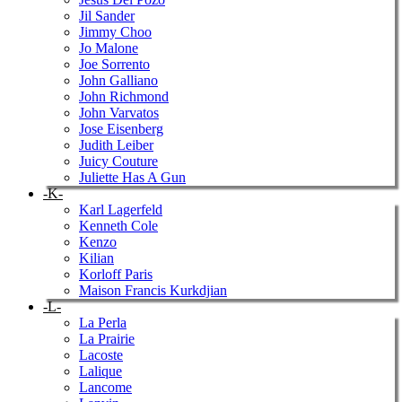
Jil Sander
Jimmy Choo
Jo Malone
Joe Sorrento
John Galliano
John Richmond
John Varvatos
Jose Eisenberg
Judith Leiber
Juicy Couture
Juliette Has A Gun
-K-
Karl Lagerfeld
Kenneth Cole
Kenzo
Kilian
Korloff Paris
Maison Francis Kurkdjian
-L-
La Perla
La Prairie
Lacoste
Lalique
Lancome