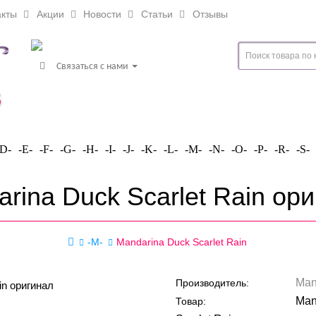
кты
Акции
Новости
Статьи
Отзывы
Связаться с нами
-D-
-E-
-F-
-G-
-H-
-I-
-J-
-K-
-L-
-M-
-N-
-O-
-P-
-R-
-S-
rina Duck Scarlet Rain ор
-M-
Mandarina Duck Scarlet Rain
Man
Производитель:
Man
Товар: