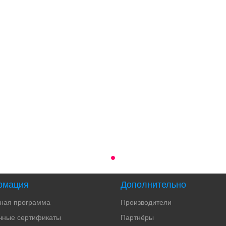
рмация
Дополнительно
тная программа
Производители
чные сертификаты
Партнёры