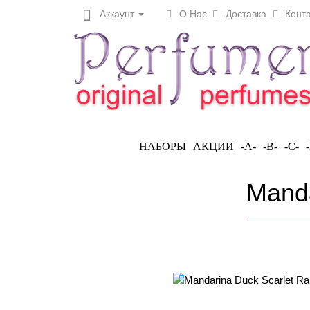
Аккаунт
О Нас
Доставка
Конта
НАБОРЫ
АКЦИИ
-A-
-B-
-C-
Manda