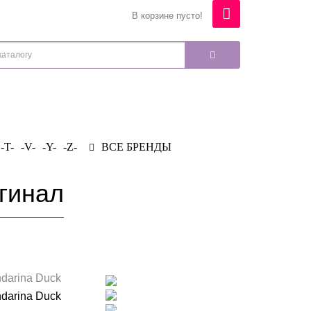
В корзине пусто!
-T-
-V-
-Y-
-Z-
ВСЕ БРЕНДЫ
игинал
darina Duck
darina Duck