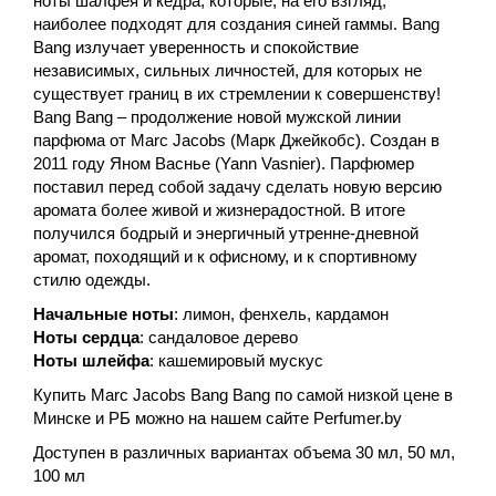
ноты шалфея и кедра, которые, на его взгляд,
наиболее подходят для создания синей гаммы. Bang
Bang излучает уверенность и спокойствие
независимых, сильных личностей, для которых не
существует границ в их стремлении к совершенству!
Bang Bang – продолжение новой мужской линии
парфюма от Marc Jacobs (Марк Джейкобс). Создан в
2011 году Яном Васнье (Yann Vasnier). Парфюмер
поставил перед собой задачу сделать новую версию
аромата более живой и жизнерадостной. В итоге
получился бодрый и энергичный утренне-дневной
аромат, походящий и к офисному, и к спортивному
стилю одежды.
Начальные ноты
: лимон, фенхель, кардамон
Ноты сердца
: сандаловое дерево
Ноты шлейфа
: кашемировый мускус
Купить Marc Jacobs Bang Bang по самой низкой цене в
Минске и РБ можно на нашем сайте Perfumer.by
Доступен в различных вариантах объема 30 мл, 50 мл,
100 мл