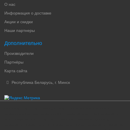
О нас
Информация о доставке
Акции и скидки
Наши партнеры
Дополнительно
Производители
Партнёры
Карта сайта
Республика Беларусь, г. Минск
женские духи, купить духи, французские духи, туалетная вода для мужчин,
парфюмированная вода, парфюм женский, парфюмерия оригинал, парфюмерия
минск, парфюмерия купить, духи купить, женская парфюмерия, мужские духи,
парфюмерия интернет-магазин, интернет магазин духов, парфюмерия и косметика,