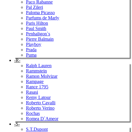
Paco Rabanne
Pal Zileri
Paloma Picasso
Parfums de Marly
Paris Hilton
Paul Smith
Penhaligon`s
Pierre Balmain
Playboy
Prada
Puma
-R-
Ralph Lauren
Rammstein
Ramon Molvizar
Rampage
Rance 1795
Rasasi
Remy Latour
Roberto Cavalli
Roberto Verino
Rochas
Romea D`Ameor
-S-
S.T.Dupont