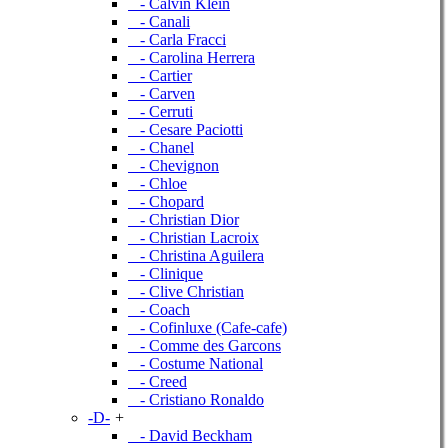
- Calvin Klein
- Canali
- Carla Fracci
- Carolina Herrera
- Cartier
- Carven
- Cerruti
- Cesare Paciotti
- Chanel
- Chevignon
- Chloe
- Chopard
- Christian Dior
- Christian Lacroix
- Christina Aguilera
- Clinique
- Clive Christian
- Coach
- Cofinluxe (Cafe-cafe)
- Comme des Garcons
- Costume National
- Creed
- Cristiano Ronaldo
-D-
+
- David Beckham