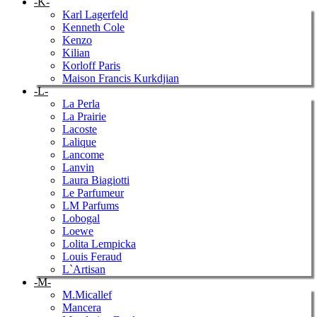
-K-
Karl Lagerfeld
Kenneth Cole
Kenzo
Kilian
Korloff Paris
Maison Francis Kurkdjian
-L-
La Perla
La Prairie
Lacoste
Lalique
Lancome
Lanvin
Laura Biagiotti
Le Parfumeur
LM Parfums
Lobogal
Loewe
Lolita Lempicka
Louis Feraud
L`Artisan
-M-
M.Micallef
Mancera