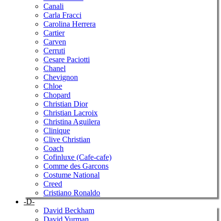
Canali
Carla Fracci
Carolina Herrera
Cartier
Carven
Cerruti
Cesare Paciotti
Chanel
Chevignon
Chloe
Chopard
Christian Dior
Christian Lacroix
Christina Aguilera
Clinique
Clive Christian
Coach
Cofinluxe (Cafe-cafe)
Comme des Garcons
Costume National
Creed
Cristiano Ronaldo
-D-
David Beckham
David Yurman