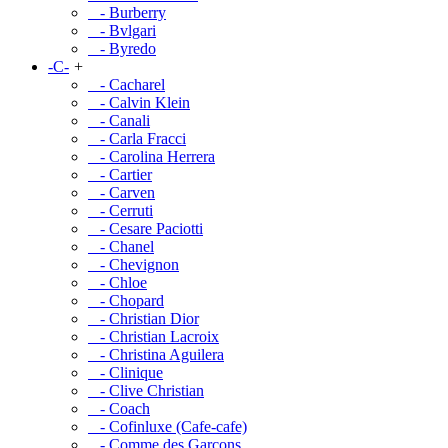
- Burberry
- Bvlgari
- Byredo
-C-
+
- Cacharel
- Calvin Klein
- Canali
- Carla Fracci
- Carolina Herrera
- Cartier
- Carven
- Cerruti
- Cesare Paciotti
- Chanel
- Chevignon
- Chloe
- Chopard
- Christian Dior
- Christian Lacroix
- Christina Aguilera
- Clinique
- Clive Christian
- Coach
- Cofinluxe (Cafe-cafe)
- Comme des Garcons