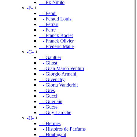
- Ex Nihilo
-F-
+
- Fendi
- Feraud Louis
- Ferrari
- Ferre
- Franck Boclet
- Franck Olivier
- Frederic Malle
-G-
+
- Gaultier
- Ghost
- Gian Marco Venturi
- Giorgio Armani
- Givenchy
- Gloria Vanderbit
- Gres
- Gucci
- Guerlain
- Guess
- Guy Laroche
-H-
+
- Hermes
- Histoires de Parfums
- Houbigant