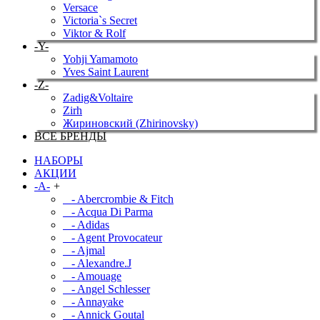
Versace
Victoria`s Secret
Viktor & Rolf
-Y-
Yohji Yamamoto
Yves Saint Laurent
-Z-
Zadig&Voltaire
Zirh
Жириновский (Zhirinovsky)
ВСЕ БРЕНДЫ
НАБОРЫ
АКЦИИ
-A-
+
- Abercrombie & Fitch
- Acqua Di Parma
- Adidas
- Agent Provocateur
- Ajmal
- Alexandre.J
- Amouage
- Angel Schlesser
- Annayake
- Annick Goutal