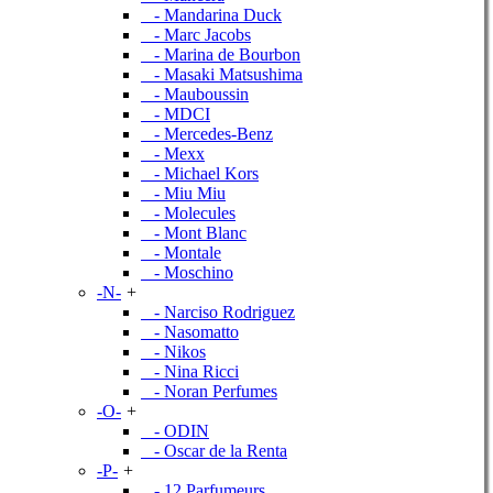
- Mandarina Duck
- Marc Jacobs
- Marina de Bourbon
- Masaki Matsushima
- Mauboussin
- MDCI
- Mercedes-Benz
- Mexx
- Michael Kors
- Miu Miu
- Molecules
- Mont Blanc
- Montale
- Moschino
-N-
+
- Narciso Rodriguez
- Nasomatto
- Nikos
- Nina Ricci
- Noran Perfumes
-O-
+
- ODIN
- Oscar de la Renta
-P-
+
- 12 Parfumeurs