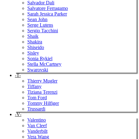
Salvador Dali
Salvatore Ferragamo
Sarah Jessica Parker
Sean John
Serge Lutens
Sergio Tacchini
Shaik
Shakira
Shiseido
Sisley
Sonia Rykiel
Stella McCartney
Swarovski
-T-
Thierry Mugler
Tiffany
Tiziana Terenzi
Tom Ford
Tommy Hilfiger
Trussardi
-V-
Valentino
Van Cleef
Vanderbilt
Vera Wang