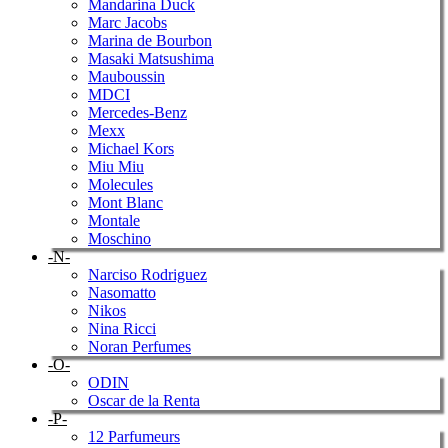
Mandarina Duck
Marc Jacobs
Marina de Bourbon
Masaki Matsushima
Mauboussin
MDCI
Mercedes-Benz
Mexx
Michael Kors
Miu Miu
Molecules
Mont Blanc
Montale
Moschino
-N-
Narciso Rodriguez
Nasomatto
Nikos
Nina Ricci
Noran Perfumes
-O-
ODIN
Oscar de la Renta
-P-
12 Parfumeurs