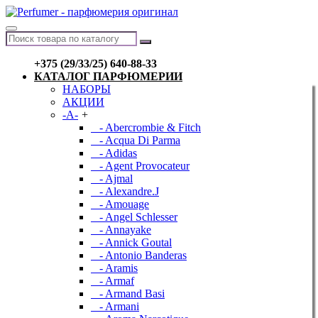
+375 (29/33/25) 640-88-33
КАТАЛОГ ПАРФЮМЕРИИ
НАБОРЫ
АКЦИИ
-A-
+
- Abercrombie & Fitch
- Acqua Di Parma
- Adidas
- Agent Provocateur
- Ajmal
- Alexandre.J
- Amouage
- Angel Schlesser
- Annayake
- Annick Goutal
- Antonio Banderas
- Aramis
- Armaf
- Armand Basi
- Armani