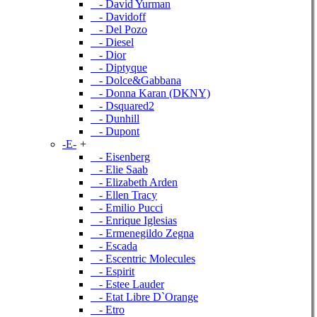
- David Yurman
- Davidoff
- Del Pozo
- Diesel
- Dior
- Diptyque
- Dolce&Gabbana
- Donna Karan (DKNY)
- Dsquared2
- Dunhill
- Dupont
-E-
+
- Eisenberg
- Elie Saab
- Elizabeth Arden
- Ellen Tracy
- Emilio Pucci
- Enrique Iglesias
- Ermenegildo Zegna
- Escada
- Escentric Molecules
- Espirit
- Estee Lauder
- Etat Libre D`Orange
- Etro