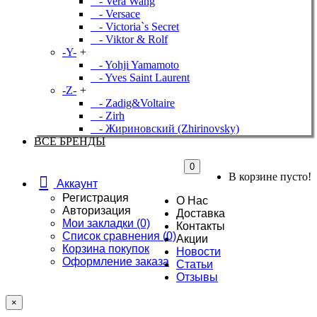
- Vera Wang
- Versace
- Victoria`s Secret
- Viktor & Rolf
-Y-
+
- Yohji Yamamoto
- Yves Saint Laurent
-Z-
+
- Zadig&Voltaire
- Zirh
- Жириновский (Zhirinovsky)
ВСЕ БРЕНДЫ
0
В корзине пусто!
Аккаунт
Регистрация
О Нас
Авторизация
Доставка
Мои закладки (0)
Контакты
Список сравнения (0)
Акции
Корзина покупок
Новости
Оформление заказа
Статьи
Отзывы
×