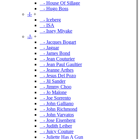
- House Of Sillage
- Hugo Boss
-I-
+
- Iceberg
- ISA
- Issey Miyake
-J-
+
- Jacques Bogart
- Jaguar
- James Bond
- Jean Couturier
- Jean Paul Gaultier
- Jeanne Arthes
- Jesus Del Pozo
- Jil Sander
- Jimmy Choo
- Jo Malone
- Joe Sorrento
- John Galliano
- John Richmond
- John Varvatos
- Jose Eisenberg
- Judith Leiber
- Juicy Couture
- Juliette Has A Gun