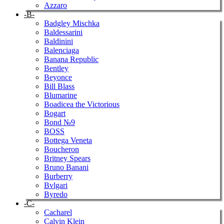
Azzaro
-B-
Badgley Mischka
Baldessarini
Baldinini
Balenciaga
Banana Republic
Bentley
Beyonce
Bill Blass
Blumarine
Boadicea the Victorious
Bogart
Bond №9
BOSS
Bottega Veneta
Boucheron
Britney Spears
Bruno Banani
Burberry
Bvlgari
Byredo
-C-
Cacharel
Calvin Klein