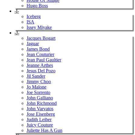
House Of Sillage
Hugo Boss
-I-
Iceberg
ISA
Issey Miyake
-J-
Jacques Bogart
Jaguar
James Bond
Jean Couturier
Jean Paul Gaultier
Jeanne Arthes
Jesus Del Pozo
Jil Sander
Jimmy Choo
Jo Malone
Joe Sorrento
John Galliano
John Richmond
John Varvatos
Jose Eisenberg
Judith Leiber
Juicy Couture
Juliette Has A Gun