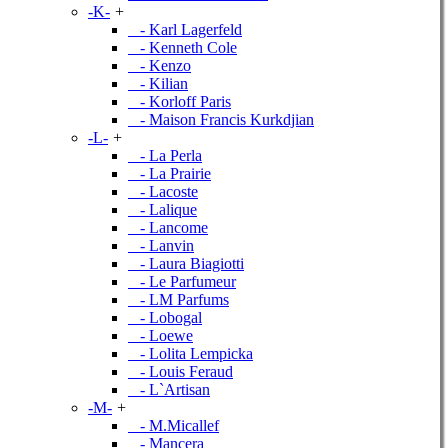
-K-
+
- Karl Lagerfeld
- Kenneth Cole
- Kenzo
- Kilian
- Korloff Paris
- Maison Francis Kurkdjian
-L-
+
- La Perla
- La Prairie
- Lacoste
- Lalique
- Lancome
- Lanvin
- Laura Biagiotti
- Le Parfumeur
- LM Parfums
- Lobogal
- Loewe
- Lolita Lempicka
- Louis Feraud
- L`Artisan
-M-
+
- M.Micallef
- Mancera