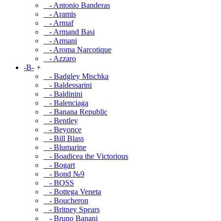
- Antonio Banderas
- Aramis
- Armaf
- Armand Basi
- Armani
- Aroma Narcotique
- Azzaro
-B-
+
- Badgley Mischka
- Baldessarini
- Baldinini
- Balenciaga
- Banana Republic
- Bentley
- Beyonce
- Bill Blass
- Blumarine
- Boadicea the Victorious
- Bogart
- Bond №9
- BOSS
- Bottega Veneta
- Boucheron
- Britney Spears
- Bruno Banani