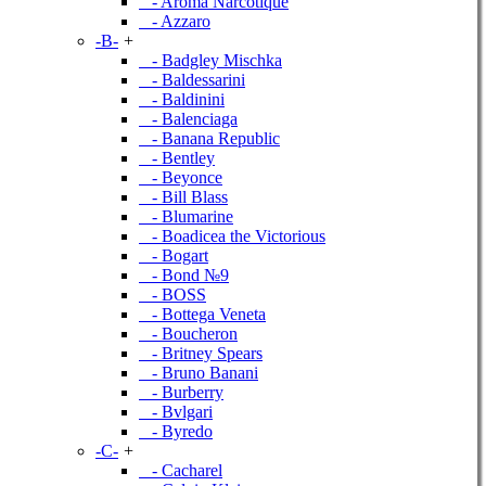
- Aroma Narcotique
- Azzaro
-B-
+
- Badgley Mischka
- Baldessarini
- Baldinini
- Balenciaga
- Banana Republic
- Bentley
- Beyonce
- Bill Blass
- Blumarine
- Boadicea the Victorious
- Bogart
- Bond №9
- BOSS
- Bottega Veneta
- Boucheron
- Britney Spears
- Bruno Banani
- Burberry
- Bvlgari
- Byredo
-C-
+
- Cacharel