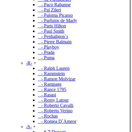
- Paco Rabanne
- Pal Zileri
- Paloma Picasso
- Parfums de Marly
- Paris Hilton
- Paul Smith
- Penhaligon`s
- Pierre Balmain
- Playboy
- Prada
- Puma
-R-
+
- Ralph Lauren
- Rammstein
- Ramon Molvizar
- Rampage
- Rance 1795
- Rasasi
- Remy Latour
- Roberto Cavalli
- Roberto Verino
- Rochas
- Romea D`Ameor
-S-
+
- S.T.Dupont