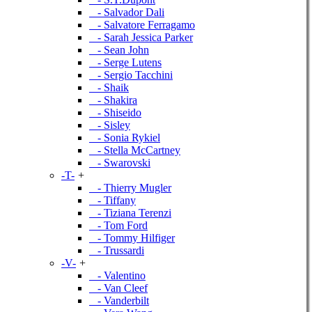
- Salvador Dali
- Salvatore Ferragamo
- Sarah Jessica Parker
- Sean John
- Serge Lutens
- Sergio Tacchini
- Shaik
- Shakira
- Shiseido
- Sisley
- Sonia Rykiel
- Stella McCartney
- Swarovski
-T-
+
- Thierry Mugler
- Tiffany
- Tiziana Terenzi
- Tom Ford
- Tommy Hilfiger
- Trussardi
-V-
+
- Valentino
- Van Cleef
- Vanderbilt