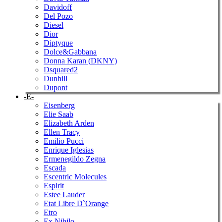
Davidoff
Del Pozo
Diesel
Dior
Diptyque
Dolce&Gabbana
Donna Karan (DKNY)
Dsquared2
Dunhill
Dupont
-E-
Eisenberg
Elie Saab
Elizabeth Arden
Ellen Tracy
Emilio Pucci
Enrique Iglesias
Ermenegildo Zegna
Escada
Escentric Molecules
Espirit
Estee Lauder
Etat Libre D`Orange
Etro
Ex Nihilo