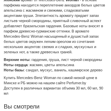
парфюма находится переплетение аккордов белых цветов
апельсина с жасмином и свежими, сладковатыми
акцентами груши. Элегантность аромату придает запах
листьев черной смородины, приятный сливочный аспект
добавляет бразильская гардения. Базовые ноты вносят в
парфюм древесно-гурманские оттенки. В аромате
Mercedes-Benz Woman насыщенный и душистый запах
белых цветов окружен легким ореолом из сочетания
нескольких акцентов: свежих и сладких, мускусных и
зеленых нот, а также древесных граней.
Верхние ноты
: гардения, груша, лист черной смородины
Ноты сердца
: жасмин, цветы апельсина
Ноты базы
: сандал, мускус, ваниль, кашмирское дерево
Купить Mercedes-Benz Woman по самой низкой цене в
Минске и РБ можно на нашем сайте Perfumer.by
Доступен в различных вариантах объема 30 мл, 60 мл, 90
мл
Вы смотрели