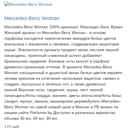
Mercedes-Benz Woman
Mercedes-Benz Woman 100% оригинал. Мерседес-Бенс Вумен
Женский аромат от Mercedes-Benz Woman - в основе
парфюма находится переплетение аккордов белых цветов
апельсина с жасмином и свежими, сладковатыми акцентами
груши. Элегантность аромату придает запах листьев черной
смородины, приятный сливочный аспект добавляет
бразильская гардения. Базовые ноты вносят в парфюм
древесно-гурманские оттенки. В аромате Mercedes-Benz
Woman насыщенный и душистый запах белых цветов окружен
легким ореолом из сочетания нескольких акцентов: свежих и
сладких, мускусных и зеленых нот, а также древесных
граней.Верхние ноты: гардения, груша, лист черной
смородиныНоты сердца: жасмин, цветы апельсинаНоты базы:
сандал, мускус, ваниль, кашмирское деревоКупить Mercedes-
Benz Woman по самой низкой цене в Минске и РБ можно на
нашем сайте Perfumer.by Доступен в различных вариантах
объема 30 мл, 60 мл, 90 мл..
122 руб.