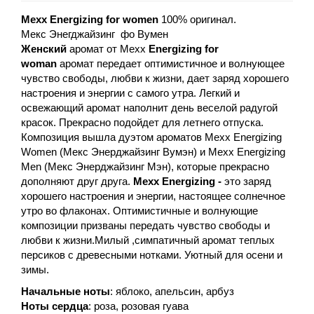
Mexx Energizing for women
100% оригинал.
Мекс Энегджайзинг фо Вумен
Женский
аромат от Mexx
Energizing for
woman
аромат передает оптимистичное и волнующее
чувство свободы, любви к жизни, дает заряд хорошего
настроения и энергии с самого утра. Легкий и
освежающий аромат наполнит день веселой радугой
красок. Прекрасно подойдет для летнего отпуска.
Композиция вышла дуэтом ароматов Mexx Energizing
Women (Мекс Энерджайзинг Вумэн) и Mexx Energizing
Men (Мекс Энерджайзинг Мэн), которые прекрасно
дополняют друг друга.
Mexx
Energizing -
это заряд
хорошего настроения и энергии, настоящее солнечное
утро во флаконах. Оптимистичные и волнующие
композиции призваны передать чувство свободы и
любви к жизни.Милый ,симпатичный аромат теплых
персиков с древесными нотками. Уютный для осени и
зимы.
Начальные ноты
: яблоко, апельсин, арбуз
Ноты сердца
: роза, розовая гуава