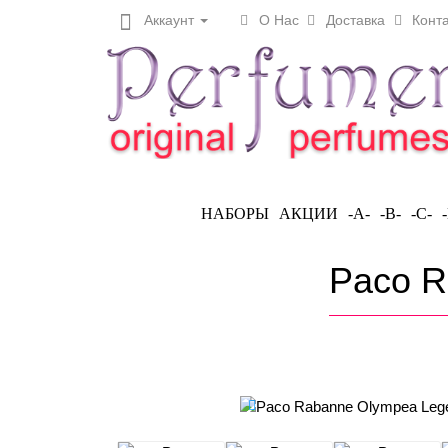
Аккаунт
О Нас
Доставка
Конта
НАБОРЫ
АКЦИИ
-A-
-B-
-C-
Paco R