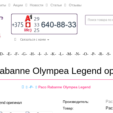
кты
Акции
Новости
Статьи
Отзывы
Связаться с нами
-D-
-E-
-F-
-G-
-H-
-I-
-J-
-K-
-L-
-M-
-N-
-O-
-P-
-R-
-S-
abanne Olympea Legend о
-P-
Paco Rabanne Olympea Legend
Pac
Производитель:
Pac
Товар: