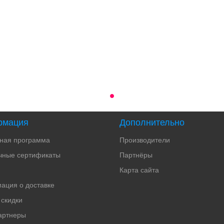
рмация
Дополнительно
тная программа
Производители
чные сертификаты
Партнёры
Карта сайта
ация о доставке
 скидки
артнеры