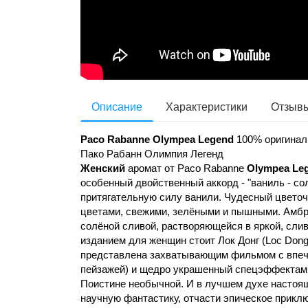
Описание
Характеристики
Отзывы
Paco Rabanne Olympea
Legend
100% оригинал
Пако Рабанн Олимпия Легенд
Женский
аромат от Paco Rabanne
Olympea Le
особенный двойственный аккорд - "ваниль - с
притягательную силу ванили. Чудесный цветоч
цветами, свежими, зелёными и пышными. Амбро
солёной сливой, растворяющейся в яркой, сли
изданием для женщин стоит Лок Донг (Loc Don
представлена захватывающим фильмом с впеч
пейзажей) и щедро украшенный спецэффектами
Поистине необычной. И в лучшем духе настоя
научную фантастику, отчасти эпическое приклю