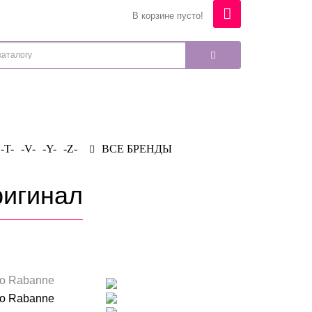
В корзине пусто!
-T-
-V-
-Y-
-Z-
ВСЕ БРЕНДЫ
ригинал
o Rabanne
o Rabanne