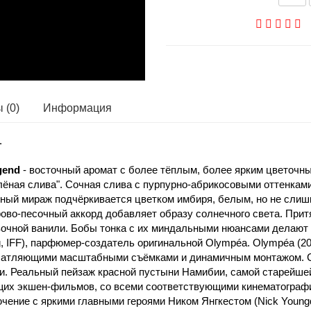
 (0)
Информация
.
gend
- восточный аромат с более тёплым, более ярким цветочны
олёная слива". Сочная слива с пурпурно-абрикосовыми оттенкам
ный мираж подчёркивается цветком имбиря, белым, но не слиш
во-песочный аккорд добавляет образу солнечного света. Прит
вочной ванили. Бобы тонка с их миндальными нюансами делают
g, IFF), парфюмер-создатель оригинальной Olympéa. Olympéa (
атляющими масштабными съёмками и динамичным монтажом. С
. Реальный пейзаж красной пустыни Намибии, самой старейшей
щих экшен-фильмов, со всеми соответствующими кинематограф
чение с яркими главными героями Ником Янгкестом (Nick Youngq