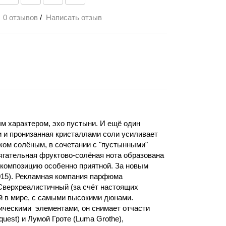
0 отзывов
/
Написать отзыв
м характером, эхо пустыни. И ещё один
и и пронизанная кристаллами соли усиливает
ком солёным, в сочетании с "пустынными"
ягательная фруктово-солёная нота образована
 композицию особенно приятной. За новым
2015). Рекламная компания парфюма
верхреалистичный (за счёт настоящих
 в мире, с самыми высокими дюнами.
ическими элементами, он снимает отчасти
uest) и Лумой Гроте (Luma Grothe),