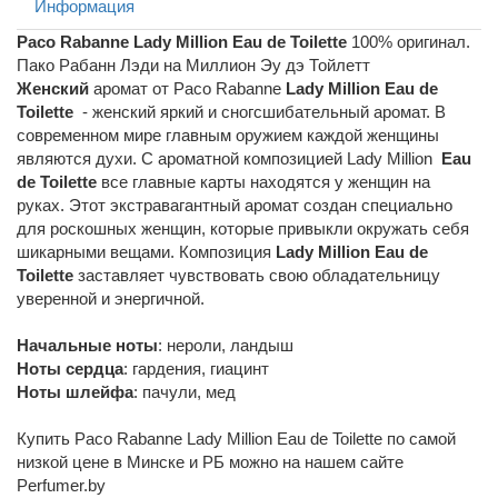
Информация
Paco Rabanne Lady Million Eau de Toilette
100% оригинал.
Пако Рабанн Лэди на Миллион Эу дэ Тойлетт
Женский
аромат от Paco Rabanne
Lady Million
Eau de
Toilette
- женский яркий и сногсшибательный аромат. В
современном мире главным оружием каждой женщины
являются духи. С ароматной композицией Lady Million
Eau
de Toilette
все главные карты находятся у женщин на
руках. Этот экстравагантный аромат создан специально
для роскошных женщин, которые привыкли окружать себя
шикарными вещами. Композиция
Lady Million Eau de
Toilette
заставляет чувствовать свою обладательницу
уверенной и энергичной.
Начальные ноты
: нероли, ландыш
Ноты сердца
: гардения, гиацинт
Ноты шлейфа
: пачули, мед
Купить Paco Rabanne Lady Million Eau de Toilette по самой
низкой цене в Минске и РБ можно на нашем сайте
Perfumer.by