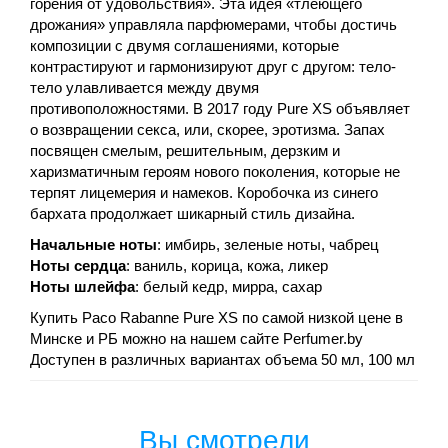
горения от удовольствия». Эта идея «тлеющего
дрожания» управляла парфюмерами, чтобы достичь
композиции с двумя соглашениями, которые
контрастируют и гармонизируют друг с другом: тело-
тело улавливается между двумя
противоположностями. В 2017 году Pure XS объявляет
о возвращении секса, или, скорее, эротизма. Запах
посвящен смелым, решительным, дерзким и
харизматичным героям нового поколения, которые не
терпят лицемерия и намеков. Коробочка из синего
бархата продолжает шикарный стиль дизайна.
Начальные ноты
: имбирь, зеленые ноты, чабрец
Ноты сердца
: ваниль, корица, кожа, ликер
Ноты шлейфа
: белый кедр, мирра, сахар
Купить Paco Rabanne Pure XS по самой низкой цене в
Минске и РБ можно на нашем сайте Perfumer.by
Доступен в различных вариантах объема 50 мл, 100 мл
Вы смотрели