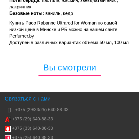
Ноты сердца:
пастила, жасмин, звездчатый анис,
лакричник
Базовые ноты:
ваниль, кедр
Купить Paco Rabanne Ultrared for Woman по самой
низкой цене в Минске и РБ можно на нашем сайте
Perfumer.by
Доступен в различных вариантах объема 50 мл, 100 мл
Вы смотрели
Связаться с нами
+375 (29/33/25) 640-88-33
+375 (29) 640-88-33
+375 (33) 640-88-33
+375 (25) 640-88-33