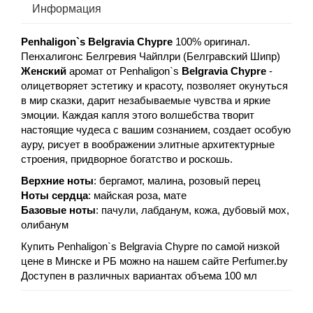
Информация
Penhaligon`s Belgravia Chypre
100% оригинал.
Пенхалигонс Белгревия Чайплри (Белгравский Шипр)
Женский
аромат от Penhaligon`s
Belgravia Chypre
-
олицетворяет эстетику и красоту, позволяет окунуться
в мир сказки, дарит незабываемые чувства и яркие
эмоции. Каждая капля этого волшебства творит
настоящие чудеса с вашим сознанием, создает особую
ауру, рисует в воображении элитные архитектурные
строения, придворное богатство и роскошь.
Верхние ноты
: бергамот, малина, розовый перец
Ноты сердца
: майская роза, мате
Базовые ноты
: пачули, лабданум, кожа, дубовый мох,
олибанум
Купить Penhaligon`s Belgravia Chypre по самой низкой
цене в Минске и РБ можно на нашем сайте Perfumer.by
Доступен в различных вариантах объема 100 мл