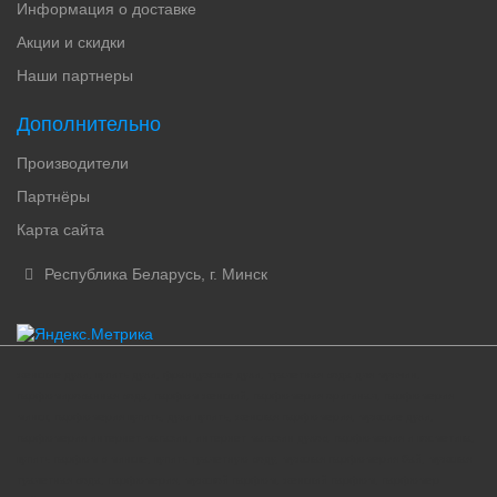
Информация о доставке
Акции и скидки
Наши партнеры
Дополнительно
Производители
Партнёры
Карта сайта
Республика Беларусь, г. Минск
женские духи, купить духи, французские духи, туалетная вода для мужчин,
парфюмированная вода, парфюм женский, парфюмерия оригинал, парфюмерия
минск, парфюмерия купить, духи купить, женская парфюмерия, мужские духи,
парфюмерия интернет-магазин, интернет магазин духов, парфюмерия и косметика,
купить парфюм в минске, купить туалетную воду, мужская парфюмерия бай, мужская
туалетная вода, парфюмерия, мужской парфюм, женский парфюм, парфюмер