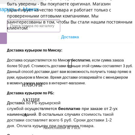
быть уверены - Вы покупаете оригинал. Магазин
арусь, г. Минск
гарантирует качество товара и работает только с
проверенными оптовыми компаниями. Мы
заинтересованы в том, чтобы Вы стали нашим постоянным
клиентом!
Доставка
Доставка курьером по Минску:
Доставка осуществляется по Минску
бесплатно
, если сумма заказа
более 50 руб. Стоимость доставки меньше этой суммы составляет 3 руб.
Данный способ доставки дает вам возможность получить товар прямо в
руки, курьером в Минске. Время доставки оговаривайте с менеджером
в момент заказа товара в интернет-магазине.
НАБОРЫ
Доставка курьером по РБ:
АКЦИИ
Доставка
по РБ курьерской
службой
осуществляется
бесплатно
при заказе от 2-ух
наименований. В остальных случаях с
тоимость такой
-A-
доставки составляет всего 6 руб. Сроки доставки 1-2
дня. Оплата курьеру при получении товара.
Abercrombie & Fitch