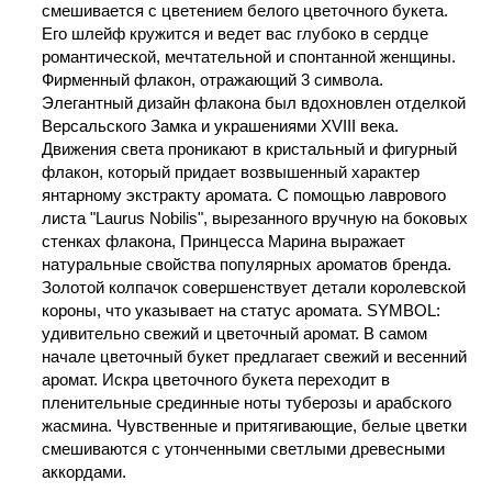
смешивается с цветением белого цветочного букета.
Его шлейф кружится и ведет вас глубоко в сердце
романтической, мечтательной и спонтанной женщины.
Фирменный флакон, отражающий 3 символа.
Элегантный дизайн флакона был вдохновлен отделкой
Версальского Замка и украшениями XVIII века.
Движения света проникают в кристальный и фигурный
флакон, который придает возвышенный характер
янтарному экстракту аромата. С помощью лаврового
листа "Laurus Nobilis", вырезанного вручную на боковых
стенках флакона, Принцесса Марина выражает
натуральные свойства популярных ароматов бренда.
Золотой колпачок совершенствует детали королевской
короны, что указывает на статус аромата. SYMBOL:
удивительно свежий и цветочный аромат. В самом
начале цветочный букет предлагает свежий и весенний
аромат. Искра цветочного букета переходит в
пленительные срединные ноты туберозы и арабского
жасмина. Чувственные и притягивающие, белые цветки
смешиваются с утонченными светлыми древесными
аккордами.