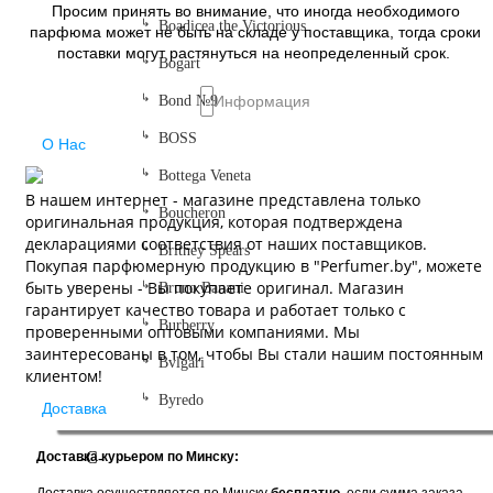
Просим принять во внимание, что иногда необходимого
Boadicea the Victorious
парфюма может не быть на складе у поставщика, тогда сроки
поставки могут растянуться на неопределенный срок.
Bogart
Bond №9
Информация
BOSS
О Нас
Bottega Veneta
В нашем интернет - магазине представлена только
Boucheron
оригинальная продукция, которая подтверждена
декларациями соответствия от наших поставщиков.
Britney Spears
Покупая парфюмерную продукцию в "Perfumer.by", можете
быть уверены - Вы покупаете оригинал. Магазин
Bruno Banani
гарантирует качество товара и работает только с
Burberry
проверенными оптовыми компаниями. Мы
заинтересованы в том, чтобы Вы стали нашим постоянным
Bvlgari
клиентом!
Byredo
Доставка
-C-
Доставка курьером по Минску: