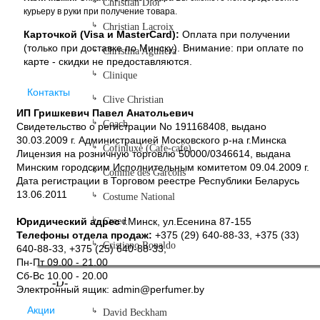
Christian Dior
курьеру в руки при получение товара.
Christian Lacroix
Карточкой (Visa и MasterCard):
Оплата при получении
(только при доставке по Минску). Внимание: при оплате по
Christina Aguilera
карте - скидки не предоставляются.
Clinique
Контакты
Clive Christian
ИП Гришкевич Павел Анатольевич
Coach
Свидетельство о регистрации No 191168408, выдано
30.03.2009 г. Администрацией Московского р-на г.Минска
Cofinluxe (Cafe-cafe)
Лицензия на розничную торговлю 50000/0346614, выдана
Минским городским Исполнительным комитетом 09.04.2009 г.
Comme des Garcons
Дата регистрации в Торговом реестре Республики Беларусь
13.06.2011
Costume National
Юридический адрес
Creed
г.Минск, ул.Есенина 87-155
Телефоны отдела продаж:
+375 (29) 640-88-33,
+375 (33)
Cristiano Ronaldo
640-88-33,
+375 (25) 640-88-33,
Пн-Пт 09.00 - 21.00
Сб-Вс 10.00 - 20.00
-D-
Электронный ящик: admin@perfumer.by
Акции
David Beckham