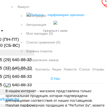
×
×
Аккаунт
Регистрация
Авторизация
Связаться с нами
Мои закладки (0)
0 (ПН-ПТ)
Список сравнения (0)
00 (СБ-ВС)
Корзина покупок
 (29) 640-88-33
Оформление заказа
 (33) 640-88-33
О Нас
Доставка
Контакты
Акции
Новости
Статьи
Отзывы
 (25) 640-88-33
О Нас
 (29) 640-88-33
В нашем интернет - магазине представлена только
оригинальная продукция, которая подтверждена
rfumer.by
декларациями соответствия от наших поставщиков.
Покупая парфюмерную продукцию в "Perfumer.by", можете