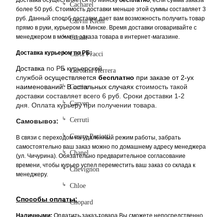
Доставка осуществляется по Минску
бесплатно
, если сумма заказа
Cacharel
более 50 руб. Стоимость доставки меньше этой суммы составляет 3
руб. Данный способ доставки дает вам возможность получить товар
Calvin Klein
прямо в руки, курьером в Минске. Время доставки оговаривайте с
менеджером в момент заказа товара в интернет-магазине.
Canali
Доставка курьером по РБ:
Carla Fracci
Доставка
по РБ курьерской
Carolina Herrera
службой
осуществляется
бесплатно
при заказе от 2-ух
наименований. В остальных случаях с
тоимость такой
Cartier
доставки составляет всего 6 руб. Сроки доставки 1-2
Carven
дня. Оплата курьеру при получении товара.
Cerruti
Самовывоз:
Cesare Paciotti
В связи с переходом на удалённый режим работы, забрать
самостоятельно ваш заказ можно по домашнему адресу менеджера
Chanel
(ул. Чичурина). Обязательно предварительное согласование
времени, чтобы курьер успел переместить ваш заказ со склада к
Chevignon
менеджеру.
Chloe
Способы оплаты:
Chopard
Наличными:
Оплатить заказ товара Вы сможете непосредственно