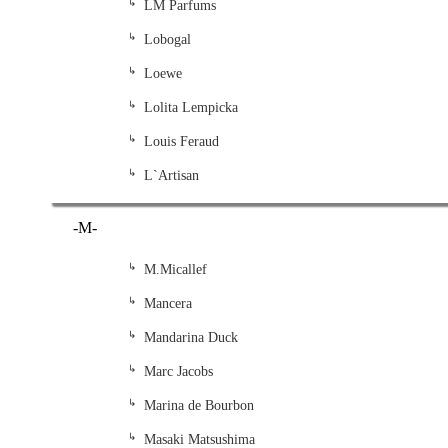
LM Parfums
Lobogal
Loewe
Lolita Lempicka
Louis Feraud
L`Artisan
-M-
M.Micallef
Mancera
Mandarina Duck
Marc Jacobs
Marina de Bourbon
Masaki Matsushima