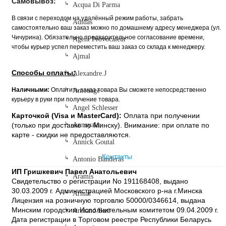
Самовывоз:
Acqua Di Parma
В связи с переходом на удалённый режим работы, забрать
Adidas
самостоятельно ваш заказ можно по домашнему адресу менеджера (ул.
Чичурина). Обязательно предварительное согласование времени,
Agent Provocateur
чтобы курьер успел переместить ваш заказ со склада к менеджеру.
Ajmal
Способы оплаты:
Alexandre.J
Наличными:
Оплатить заказ товара Вы сможете непосредственно
Amouage
курьеру в руки при получение товара.
Angel Schlesser
Карточкой (Visa и MasterCard):
Оплата при получении
(только при доставке по Минску). Внимание: при оплате по
Annayake
карте - скидки не предоставляются.
Annick Goutal
Контакты
Antonio Banderas
ИП Гришкевич Павел Анатольевич
Aramis
Свидетельство о регистрации No 191168408, выдано
30.03.2009 г. Администрацией Московского р-на г.Минска
Armaf
Лицензия на розничную торговлю 50000/0346614, выдана
Минским городским Исполнительным комитетом 09.04.2009 г.
Armand Basi
Дата регистрации в Торговом реестре Республики Беларусь