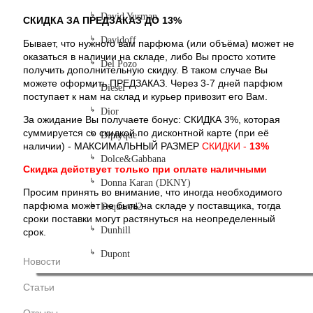
David Yurman
СКИДКА ЗА ПРЕДЗАКАЗ ДО 13%
Davidoff
Бывает, что нужного вам парфюма (или объёма) может не
оказаться в наличии на складе, либо Вы просто хотите
Del Pozo
получить дополнительную скидку. В таком случае Вы
можете оформить ПРЕДЗАКАЗ. Через 3-7 дней парфюм
Diesel
поступает к нам на склад и курьер привозит его Вам.
Dior
За ожидание Вы получаете бонус: СКИДКА 3%, которая
суммируется со скидкой по дисконтной карте (при её
Diptyque
наличии) - МАКСИМАЛЬНЫЙ РАЗМЕР
СКИДКИ -
13%
Dolce&Gabbana
Скидка действует только при оплате наличными
Donna Karan (DKNY)
Просим принять во внимание, что иногда необходимого
парфюма может не быть на складе у поставщика, тогда
Dsquared2
сроки поставки могут растянуться на неопределенный
Dunhill
срок.
Dupont
Новости
Статьи