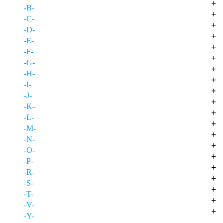
+
-B-
+
-C-
+
-D-
+
-E-
+
-F-
+
-G-
+
-H-
+
-I-
+
-J-
+
-K-
+
-L-
+
-M-
+
-N-
+
-O-
+
-P-
+
-R-
+
-S-
+
-T-
+
-V-
+
-Y-