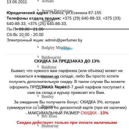
Armani
13.06.2011
Aroma Narcotique
Юридический адрес
г.Минск, ул.Есенина 87-155
Телефоны отдела продаж:
+375 (29) 640-88-33,
+375 (33)
Azzaro
640-88-33,
+375 (25) 640-88-33,
Пн-Пт 09.00 - 21.00
Сб-Вс 10.00 - 20.00
-B-
Электронный ящик: admin@perfumer.by
Badgley Mischka
Акции
Baldessarini
СКИДКА ЗА ПРЕДЗАКАЗ ДО 13%
Baldinini
Бывает, что нужного вам парфюма (или объёма) может не
оказаться в наличии на складе, либо Вы просто хотите
Balenciaga
получить дополнительную скидку. В таком случае Вы можете
оформить ПРЕДЗАКАЗ. Через 3-7 дней парфюм поступает к
Banana Republic
нам на склад и курьер привозит его Вам.
Bentley
За ожидание Вы получаете бонус: СКИДКА 3%, которая
Beyonce
суммируется со скидкой по дисконтной карте (при её наличии)
- МАКСИМАЛЬНЫЙ РАЗМЕР
СКИДКИ -
13%
Bill Blass
Скидка действует только при оплате наличными
Blumarine