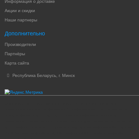
Информация о доставке
Акции и скидки
Наши партнеры
Дополнительно
Производители
Партнёры
Карта сайта
Республика Беларусь, г. Минск
женские духи, купить духи, французские духи, туалетная вода для мужчин,
парфюмированная вода, парфюм женский, парфюмерия оригинал, парфюмерия
минск, парфюмерия купить, духи купить, женская парфюмерия, мужские духи,
парфюмерия интернет-магазин, интернет магазин духов, парфюмерия и косметика,
купить парфюм в минске, купить туалетную воду, мужская парфюмерия бай, мужская
туалетная вода, парфюмерия, мужской парфюм, женский парфюм, парфюмер
бай, парфюмер by