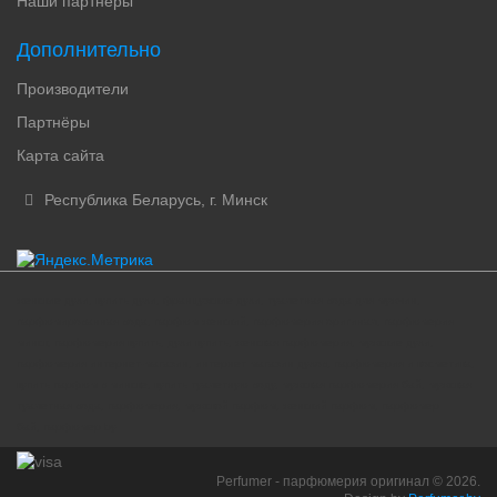
Наши партнеры
Дополнительно
Производители
Партнёры
Карта сайта
Республика Беларусь, г. Минск
женские духи, купить духи, французские духи, туалетная вода для мужчин,
парфюмированная вода, парфюм женский, парфюмерия оригинал, парфюмерия
минск, парфюмерия купить, духи купить, женская парфюмерия, мужские духи,
парфюмерия интернет-магазин, интернет магазин духов, парфюмерия и косметика,
купить парфюм в минске, купить туалетную воду, мужская парфюмерия бай, мужская
туалетная вода, парфюмерия, мужской парфюм, женский парфюм, парфюмер
бай, парфюмер by
Perfumer - парфюмерия оригинал © 2026.