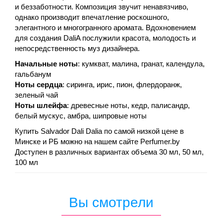
и беззаботности. Композиция звучит ненавязчиво,
однако производит впечатление роскошного,
элегантного и многогранного аромата. Вдохновением
для создания DaliA послужили красота, молодость и
непосредственность муз дизайнера.
Начальные ноты
: кумкват, малина, гранат, календула,
гальбанум
Ноты сердца
: сиринга, ирис, пион, флердоранж,
зеленый чай
Ноты шлейфа
: древесные ноты, кедр, палисандр,
белый мускус, амбра, шипровые ноты
Купить Salvador Dali Dalia по самой низкой цене в
Минске и РБ можно на нашем сайте Perfumer.by
Доступен в различных вариантах объема 30 мл, 50 мл,
100 мл
Вы смотрели