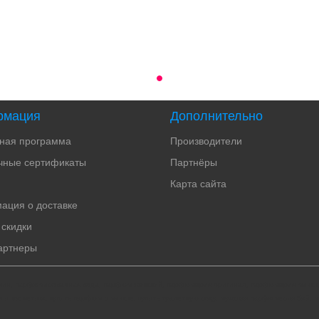
рмация
Дополнительно
тная программа
Производители
чные сертификаты
Партнёры
Карта сайта
ация о доставке
 скидки
артнеры
мужчин, парфюмированная вода, парфюм женский, парфюмерия оригинал, парфюмерия минск, 
и косметика, купить парфюм в минске, купить туалетную воду, мужская парфюмерия бай, 