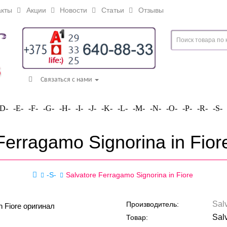
кты
Акции
Новости
Статьи
Отзывы
Связаться с нами
-D-
-E-
-F-
-G-
-H-
-I-
-J-
-K-
-L-
-M-
-N-
-O-
-P-
-R-
-S-
Ferragamo Signorina in Fio
-S-
Salvatore Ferragamo Signorina in Fiore
Sal
Производитель:
Sal
Товар: