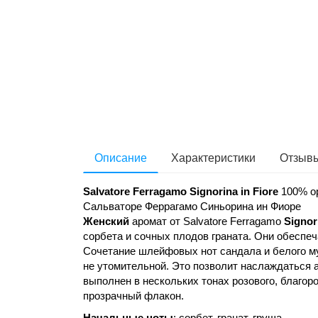
Описание
Характеристики
Отзывы
Salvatore Ferragamo Signorina in Fiore
100% ор
Сальваторе Феррагамо Синьорина ин Фиоре
Женский
аромат от Salvatore Ferragamo
Signor
сорбета и сочных плодов граната. Они обеспе
Сочетание шлейфовых нот сандала и белого му
не утомительной. Это позволит наслаждаться ар
выполнен в нескольких тонах розового, благор
прозрачный флакон.
Начальные ноты
: сорбет, гранат, груша