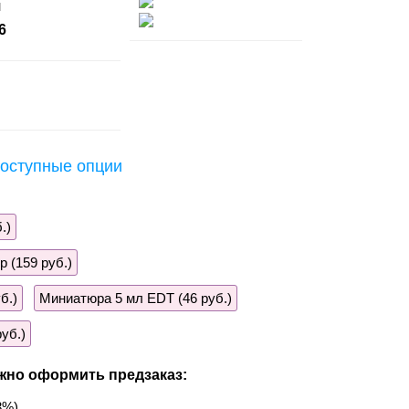
л
6
оступные опции
.)
 (159 руб.)
б.)
Миниатюра 5 мл EDT (46 руб.)
уб.)
жно оформить предзаказ:
3%)