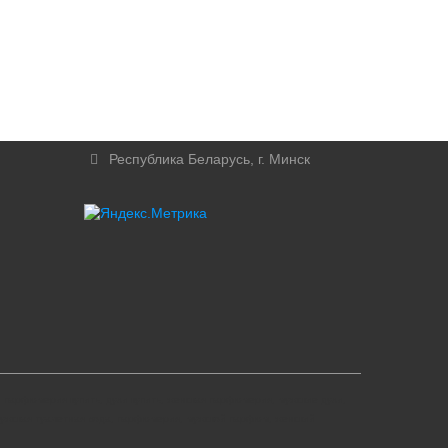
Республика Беларусь, г. Минск
парфюмерия купить, духи купить, женская парфюмерия, мужские духи,
мужская туалетная вода, парфюмерия, мужской парфюм, женский