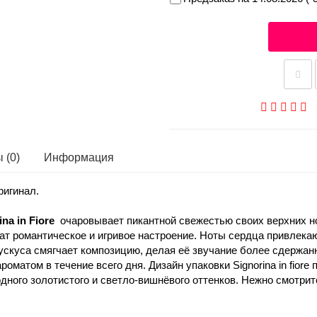
 (0)
Информация
игинал.
ina in Fiore
очаровывает пикантной свежестью своих верхних но
чат романтическое и игривое настроение. Ноты сердца привлек
скуса смягчает композицию, делая её звучание более сдержан
оматом в течение всего дня. Дизайн упаковки Signorina in fior
одного золотистого и светло-вишнёвого оттенков. Нежно смотри